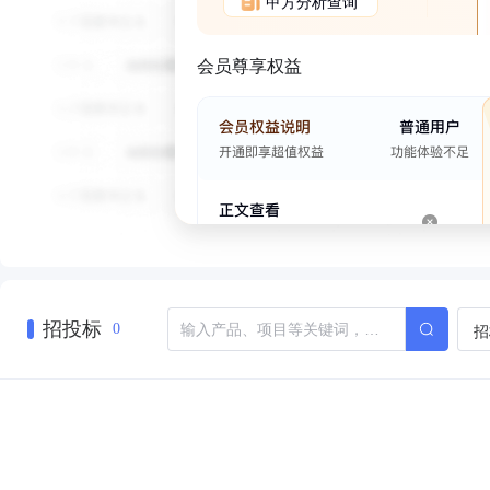
甲方分析查询
会员尊享权益
招投标
招
0