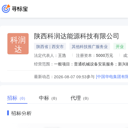
陕西科润达能源科技有限公司
科润
达
陕西省 | 西安市
其他科技推广服务业
开业
法定代表人：
王浩
注册资本：
5000万元
成
经营范围：
最新动态：
参与
[中国华电集团有
2026-08-07 09:53
招标
中标
代理
（0）
（0）
（0）
招标分析