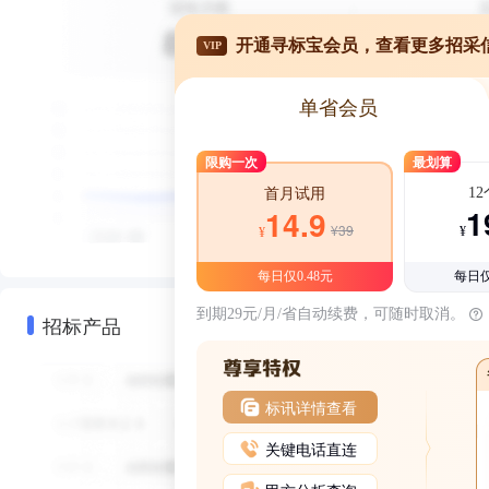
开通寻标宝会员，查看更多招采
VIP
单省会员
限购一次
最划算
1
首月试用
1
14.9
¥39
¥
¥
每日仅0.48元
每日仅
到期29元/月/省自动续费，可随时取消。
招标产品
标讯详情查看
关键电话直连