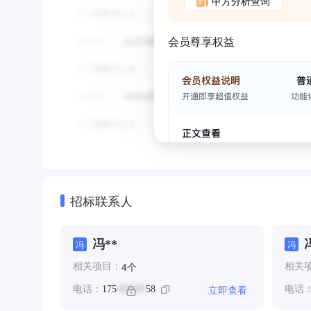
甲方分析查询
会员尊享权益
招标联系人
冯**
冯
冯
个
4
相关项目：
相关
立即查看
电话：
175
58
电话
******