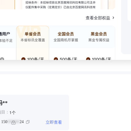
查看全部权益
冯**
个
1
项目：
立即查看
：
150
24
******