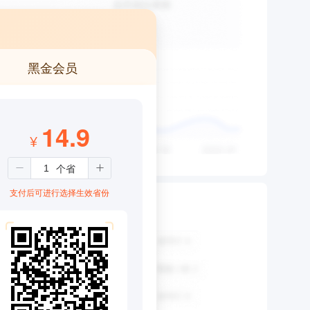
黑金会员
14.9
¥
支付后可进行选择生效省份