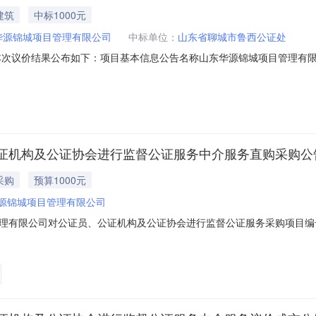
建筑
中标1000元
华源锦城项目管理有限公司
中标单位：
山东省聊城市鲁西公证处
布公告，现将本次议价结果公布如下：项目基本信息公告名称山东华源锦城项目
有限公司项目名称山东华源锦城项目管理有限公司对公证员、公证机构及公证
议价共有1家中介机构提交了报价。报价有效的中介机构为1家，报价情况
证机构及公证协会进行监督公证服务中介服务直购采购公
采购
预算1000元
源锦城项目管理有限公司
限公司对公证员、公证机构及公证协会进行监督公证服务采购项目编号SD-M
限服务结果出具公证书备注说明报名（报价）截止时间2023-04-2015
要求公证服务机构,不分等级资质要求说明联系人信息采购主体山东华源锦城