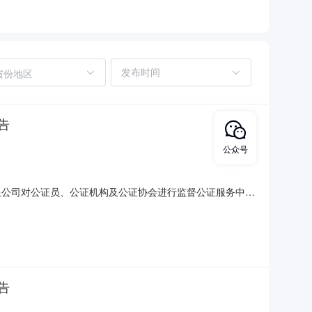
省份地区
告
公众号
管理有限公司对公证员、公证机构及公证协会进行监督公证服务中介
协会进行监督公证服务项目编号SD-MCDD-2024-
如下：中介机构名称中介机构报价报价时间山东省聊城市鲁西公
告