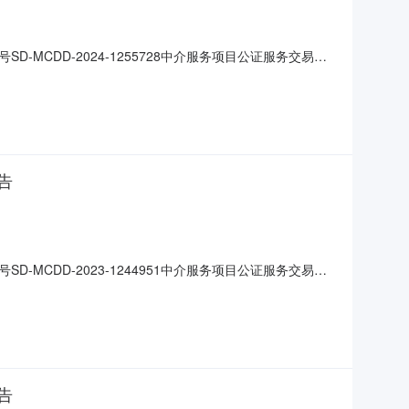
CDD-2024-1255728中介服务项目公证服务交易方
0:37:34工程建设项目审批否多测合一项目审批否项目预算
息采购主体山东华源锦城项目管理有限公司项目联系人冯成龙
告
CDD-2023-1244951中介服务项目公证服务交易方
0:22:46工程建设项目审批是项目预算与资质信息最高限价
项目管理有限公司项目联系人冯成龙联系电话17563506
告