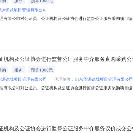
采购
服务
预算1000元
华源锦城项目管理有限公司
限公司对公证员、公证机构及公证协会进行监督公证服务采购项目编号SD-M
时限服务结果出具公证书备注说明报名（报价）截止时间2024-06-041
一次性支付选取机构资质要求公证服务机构,不分等级资质要求说明联系人信
证机构及公证协会进行监督公证服务中介服务直购采购公
采购
服务
预算1000元
华源锦城项目管理有限公司
代理单位：
山东华源锦城项目管理有限公司
限公司对公证员、公证机构及公证协会进行监督公证服务采购项目编号SD-M
时限服务结果出具公证书备注说明报名（报价）截止时间2023-12-211
质要求公证服务机构,不分等级资质要求说明联系人信息采购主体山东华源锦城
证机构及公证协会进行监督公证服务中介服务议价成交公