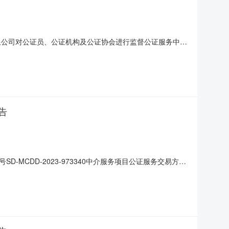
管理有限公司对公证员、公证机构及公证协会进行监督公证服务中介
协会进行监督公证服务项目编号SD-MCDD-2023-
如下：中介机构名称中介机构报价报价时间山东省聊城市鲁西公
告
CDD-2023-973340中介服务项目公证服务交易方式
:03:12工程建设项目审批否项目预算与资质信息最高限价
项目管理有限公司项目联系人冯成龙联系电话150635820