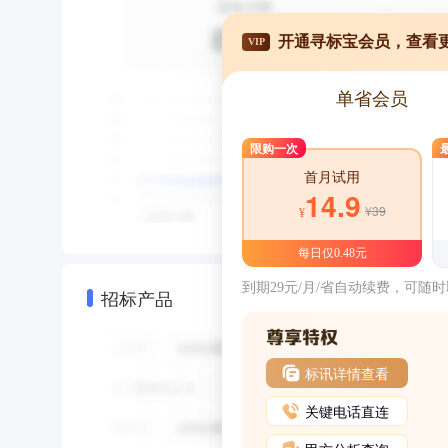
开通寻标宝会员，查看
VIP
单省会员
限购一次
首月试用
14.9
¥39
¥
每日仅0.48元
到期29元/月/省自动续费，可随
招标产品
标讯详情查看
关键电话直连