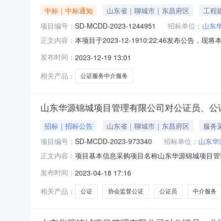
中标｜中标通知
山东省｜聊城市｜东昌府区
工程
项目编号：
SD-MCDD-2023-1244951
招标单位：
山东
本项目于2023-12-1910:22:46发
正文内容：
服务议价成交公告采购主体山东华源锦城项目管理
发布时间：
2023-12-19 13:01
1244951工程建设项目审批是报价情况本次
证处1,00
相关产品：
公证服务中介服务
山东华源锦城项目管理有限公司对公证员、公
招标｜招标公告
山东省｜聊城市｜东昌府区
服务
项目编号：
SD-MCDD-2023-973340
招标单位：
山东华
项目基本信息采购项目名称山东华源锦城项目管理有
正文内容：
直接选取服务内容鉴证公证服务、资格审查。服务时
发布时间：
2023-04-18 17:16
1,000元付款说明线下一次性支付选取机构资质
相关产品：
公证
协会监督公证
公证员
中介服务