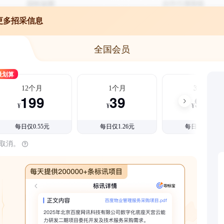
更多招采信息
全国会员
最划算
12个月
1个月
3个月
199
39
99
¥
¥
¥
每日仅0.55元
每日仅1.26元
每日仅1.08元
时取消。