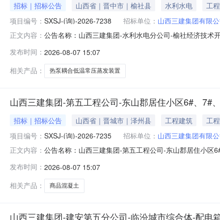
招标｜招标公告
山西省｜晋中市｜榆社县
水利水电
工程
项目编号：
SXSJ-(询)-2026-7238
招标单位：
山西三建集团有限公
公告名称：山西三建集团-水利水电分公司-榆社经济技术
正文内容：
团有限公司实施主体经办人：刘通:18003561119商
发布时间：
2026-08-07 15:07
程）废水处理工程一标段-HAT热泵耦合低温常压蒸发装置物资采购采
相关产品：
热泵耦合低温常压蒸发装置
山西三建集团-第五工程公司-东山郡居住小区6#、7#
招标｜招标公告
山西省｜晋城市｜泽州县
工程建筑
工程
项目编号：
SXSJ-(询)-2026-7235
招标单位：
山西三建集团有限公
公告名称：山西三建集团-第五工程公司-东山郡居住小区6#
正文内容：
型：物资类项目地址：山西省,晋城市,泽州县山西三建集团-第五
发布时间：
2026-08-07 15:07
布日期：2026-08-0714:47:41山西三建集团-第五工
相关产品：
商品混凝土
山西三建集团-建安第五分公司-临汾城市综合体-配电