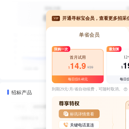
开通寻标宝会员，查看更多招采
VIP
单省会员
限购一次
最划算
1
首月试用
1
14.9
¥39
¥
¥
每日仅0.48元
每日仅
到期29元/月/省自动续费，可随时取消。
招标产品
标讯详情查看
关键电话直连