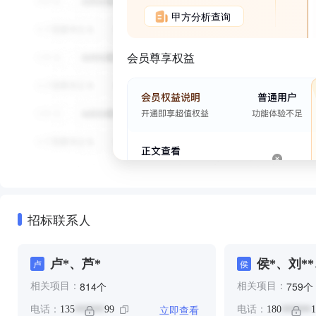
甲方分析查询
会员尊享权益
招标联系人
卢*、芦*
侯*、刘**
卢
侯
宋*
个
个
814
759
相关项目：
相关项目：
立即查看
电话：
135
99
电话：
180
1
******
******