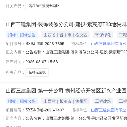
相关产品：
蒸压加气混凝土砌块
山西三建集团-装饰装修分公司-建投·紫宸府T23地块
招标｜招标公告
山西省｜晋中市｜榆次区
环保绿化
工程
项目编号：
SXSJ-(询)-2026-7395
招标单位：
山西三建集团有限公
公告名称：山西三建集团-装饰装修分公司-建投·紫宸府T
正文内容：
公司实施主体经办人：闫佳琦:15536071920商机类型
发布时间：
2026-08-07 15:58
局部景观节点提升改造工程项目-丛林元宝枫等物资采购采购公告采购编
相关产品：
丛林元宝枫
山西三建集团-第一分公司-朔州经济开发区新兴产业园
招标｜招标公告
山西省｜长治市｜潞州区
工程建筑
工程
项目编号：
SXSJ-(询)-2026-7407
招标单位：
山西三建集团有限公
公告名称：山西三建集团-第一分公司-朔州经济开发区新
正文内容：
集团有限公司实施主体经办人：闫佳琦:1553607192