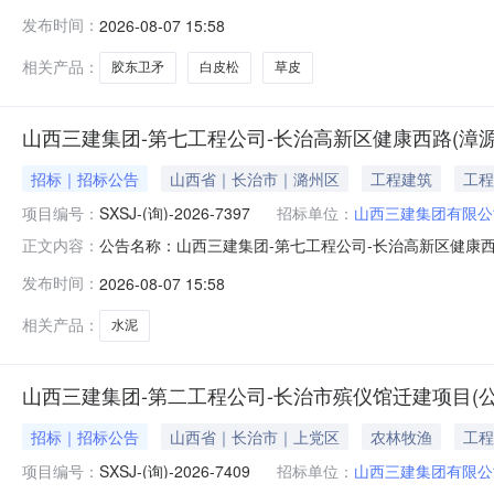
公司实施主体经办人：闫佳琦:15536071920商机类
发布时间：
2026-08-07 15:58
力岛线工程施工-白皮松、胶东卫矛、草皮等物资采购采购公告采购编号
相关产品：
胶东卫矛
白皮松
草皮
山西三建集团-第七工程公司-长治高新区健康西路(漳源
招标｜招标公告
山西省｜长治市｜潞州区
工程建筑
工程
项目编号：
SXSJ-(询)-2026-7397
招标单位：
山西三建集团有限公
公告名称：山西三建集团-第七工程公司-长治高新区健康
正文内容：
琦:15536071920商机类型：物资类项目地址：山西
发布时间：
2026-08-07 15:58
物资采购采购公告采购编号：SXSJ-(询)-2026-7397发
相关产品：
水泥
山西三建集团-第二工程公司-长治市殡仪馆迁建项目
招标｜招标公告
山西省｜长治市｜上党区
农林牧渔
工程
项目编号：
SXSJ-(询)-2026-7409
招标单位：
山西三建集团有限公