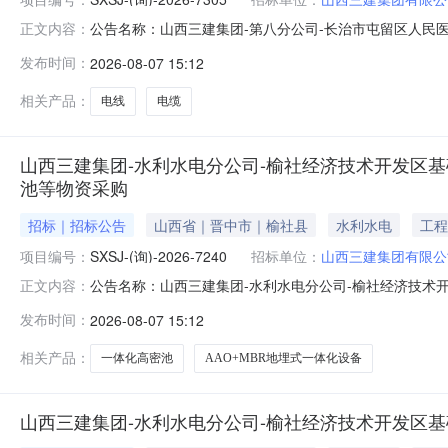
公告名称：山西三建集团-第八分公司-长治市屯留区人民
正文内容：
人：刘通:18003561119商机类型：物资类项目地址
发布时间：
2026-08-07 15:12
电缆等物资采购采购公告采购编号：SXSJ-(询)-2026-73
相关产品：
电线
电缆
山西三建集团-水利水电分公司-榆社经济技术开发区基
池等物资采购
招标｜招标公告
山西省｜晋中市｜榆社县
水利水电
工程
项目编号：
SXSJ-(询)-2026-7240
招标单位：
山西三建集团有限公
公告名称：山西三建集团-水利水电分公司-榆社经济技术
正文内容：
购单位：山西三建集团有限公司实施主体经办人：刘通:180
发布时间：
2026-08-07 15:12
施建设项目（二期工程）废水处理工程一标段项目-AAO+MBR
相关产品：
一体化高密池
AAO+MBR地埋式一体化设备
山西三建集团-水利水电分公司-榆社经济技术开发区基