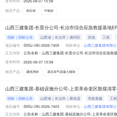
发布时间：
2026-08-07 15:58
创业园标准化厂房一期工程施工第一标段（A区厂房）项目-机红砖、
相关产品：
机红砖
中粗砂
山西三建集团-长晋分公司-长治市综合应急救援基地E
招标｜招标公告
山西省｜长治市｜潞州区
其他
工程
项目编号：
SXSJ-(询)-2026-7405
招标单位：
山西三建集团有限公
公告名称：山西三建集团-长晋分公司-长治市综合应急救援基
正文内容：
机类型：物资类项目地址：山西省,长治市,潞州区山西三建集团
发布时间：
2026-08-07 15:58
7405发布日期：2026-08-0715:32:00山西三建
相关产品：
建筑用砂
蒸压加气混凝土砌块
山西三建集团-基础设施分公司-上党革命老区散煤清零
招标｜招标公告
山西省｜长治市｜襄垣县
市政基建
工程
项目编号：
SXSJ-(询)-2026-7403
招标单位：
山西三建集团有限公
公告名称：山西三建集团-基础设施分公司-上党革命老区
正文内容：