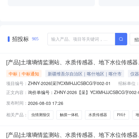
招投标
招
905
[产品]土壤墒情监测站、水质传感器、地下水位传感
中标｜中标通知
新疆维吾尔自治区｜喀什地区｜喀什市
仪器
项目编号：
ZHNY-2026[采]YCXMHJJCSBCG字002-01
招标单位
询价单编号：ZHNY-2026【采】YCXMHJJCSB
正文内容：
布时间：2026-07-2916:56:47采购企业：贵州航天智慧农
发布时间：
2026-08-03 17:26
果中标商品产品分类1济南有人物联网技术有限公司已中标
相关产品：
虫情测报仪
触摸一体机
水质传感器
PH计
[产品]土壤墒情监测站、水质传感器、地下水位传感