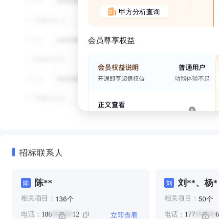
甲方分析查询
会员尊享权益
招标联系人
陈**
刘**、杨*
陈
刘
个
个
136
50
相关项目：
相关项目：
立即查看
电话：
186
12
电话：
177
6
******
******