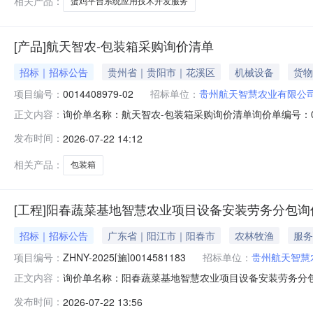
相关产品：
蛋鸡平台系统应用技术开发服务
[产品]航天智农-包装箱采购询价清单
招标｜招标公告
贵州省｜贵阳市｜花溪区
机械设备
货物
项目编号：
0014408979-02
招标单位：
贵州航天智慧农业有限公
询价单名称：航天智农-包装箱采购询价清单询价单编号：0014408
正文内容：
***********采购企业：贵州航天智慧农业有限公司
发布时间：
2026-07-22 14:12
提交多个报价方案报价币种：人民币付款方式:验收合格后付
相关产品：
包装箱
[工程]阳春蔬菜基地智慧农业项目设备安装劳务分包
招标｜招标公告
广东省｜阳江市｜阳春市
农林牧渔
服务
项目编号：
ZHNY-2025[施]0014581183
招标单位：
贵州航天智慧
询价单名称：阳春蔬菜基地智慧农业项目设备安装劳务分包询价采购文
正文内容：
间：2026-07-2514:00:00询价人电话：****
发布时间：
2026-07-22 13:56
方案报价币种：人民币付款方式:验收合格后付款报价价格