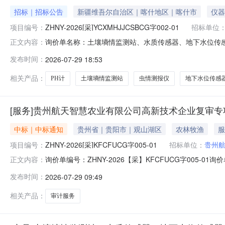
招标｜招标公告
新疆维吾尔自治区｜喀什地区｜喀什市
仪器
项目编号：
ZHNY-2026[采]YCXMHJJCSBCG字002-01
招标单位
询价单名称：土壤墒情监测站、水质传感器、地下水位传感器、
正文内容：
系人：杨小倩询价时间：2026-07-2916:56:47报价截止
发布时间：
2026-07-29 18:53
报价报价时不可以修改询价商品报价时不可以对部分商品
相关产品：
PH计
土壤墒情监测站
虫情测报仪
地下水位传感
[服务]贵州航天智慧农业有限公司高新技术企业复审
中标｜中标通知
贵州省｜贵阳市｜观山湖区
农林牧渔
服
项目编号：
ZHNY-2026[采]KFCFUCG字005-01
招标单位：
贵州
询价单编号：ZHNY-2026【采】KFCFUCG字005-0
正文内容：
贵州航天智慧农业有限公司投标截止时间：2026-07-2009
发布时间：
2026-07-29 09:49
所（普通合伙）已中标审计服务其他服务/其他未分类服务
相关产品：
审计服务