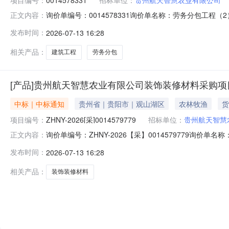
询价单编号：0014578331询价单名称：劳务分包工程（2）发
正文内容：
认时间：2026-07-1315:58:55中标结果序号
发布时间：
2026-07-13 16:28
业高质量发展项目工程施工/建筑工程/劳务分包
相关产品：
建筑工程
劳务分包
[产品]贵州航天智慧农业有限公司装饰装修材料采购
中标｜中标通知
贵州省｜贵阳市｜观山湖区
农林牧渔
货
项目编号：
ZHNY-2026[采]0014579779
招标单位：
贵州航天智慧
询价单编号：ZHNY-2026【采】0014579779询价
正文内容：
农业有限公司投标截止时间：2026-07-1309:30:00
发布时间：
2026-07-13 16:28
装饰装修材料（详见采购文件）其他
相关产品：
装饰装修材料