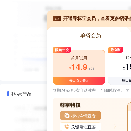
开通寻标宝会员，查看更多招采
VIP
单省会员
限购一次
最划算
1
首月试用
1
14.9
¥39
¥
¥
每日仅0.48元
每日仅
到期29元/月/省自动续费，可随时取消。
招标产品
标讯详情查看
关键电话直连