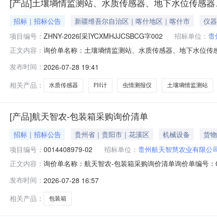
[产品]土壤墒情监测站、水质传感器、地下水位传感
招标｜招标公告
新疆维吾尔自治区｜喀什地区｜喀什市
仪器
项目编号：
ZHNY-2026[采]YCXMHJJCSBCG字002
招标单位：
贵
询价单名称：土壤墒情监测站、水质传感器、地下水位传感器、
正文内容：
人：杨小倩询价时间：2026-07-2817:41:57报价截止时
发布时间：
2026-07-28 19:41
价报价时不可以修改询价商品报价时不可以对部分商品报价
相关产品：
水质传感器
PH计
虫情测报仪
土壤墒情监测站
[产品]航天智农-包装箱采购询价清单
招标｜招标公告
贵州省｜贵阳市｜花溪区
机械设备
货物
项目编号：
0014408979-02
招标单位：
贵州航天智慧农业有限公
询价单名称：航天智农-包装箱采购询价清单询价单编号：0014408
正文内容：
***********采购企业：贵州航天智慧农业有限公司
发布时间：
2026-07-28 16:57
许供应商提交多个报价方案报价币种：人民币付款方式:验收
相关产品：
包装箱