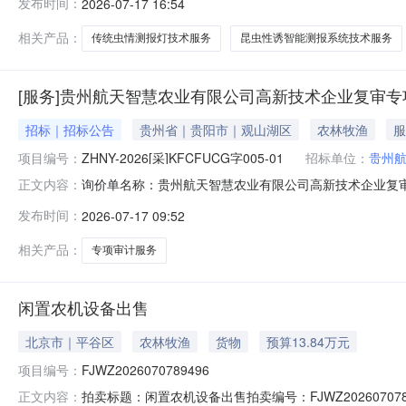
发布时间：
2026-07-17 16:54
服务/其他未分类服务/其他未分类服务2杭州晓农科技有限
相关产品：
传统虫情测报灯技术服务
昆虫性诱智能测报系统技术服务
[服务]贵州航天智慧农业有限公司高新技术企业复审
招标｜招标公告
贵州省｜贵阳市｜观山湖区
农林牧渔
服
项目编号：
ZHNY-2026[采]KFCFUCG字005-01
招标单位：
贵州
询价单名称：贵州航天智慧农业有限公司高新技术企业复审专项审
正文内容：
1709:12:46报价截止时间：2026-07-2009:14:00询
发布时间：
2026-07-17 09:52
相关产品：
专项审计服务
闲置农机设备出售
北京市｜平谷区
农林牧渔
货物
预算13.84万元
项目编号：
FJWZ2026070789496
拍卖标题：闲置农机设备出售拍卖编号：FJWZ20260707
正文内容：