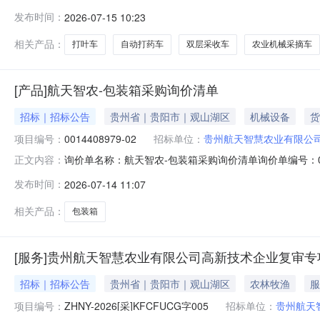
航天智慧农业有限公司联系人：简振华联系电话：182851393
发布时间：
2026-07-15 10:23
批拍卖计量单位：批中拍回收商：北京首农平谷农业科技创
相关产品：
打叶车
自动打药车
双层采收车
农业机械采摘车
[产品]航天智农-包装箱采购询价清单
招标｜招标公告
贵州省｜贵阳市｜观山湖区
机械设备
货
项目编号：
0014408979-02
招标单位：
贵州航天智慧农业有限公
询价单名称：航天智农-包装箱采购询价清单询价单编号：0014408
正文内容：
***********采购企业：贵州航天智慧农业有限公司
发布时间：
2026-07-14 11:07
相关产品：
包装箱
[服务]贵州航天智慧农业有限公司高新技术企业复审
招标｜招标公告
贵州省｜贵阳市｜观山湖区
农林牧渔
服
项目编号：
ZHNY-2026[采]KFCFUCG字005
招标单位：
贵州航天