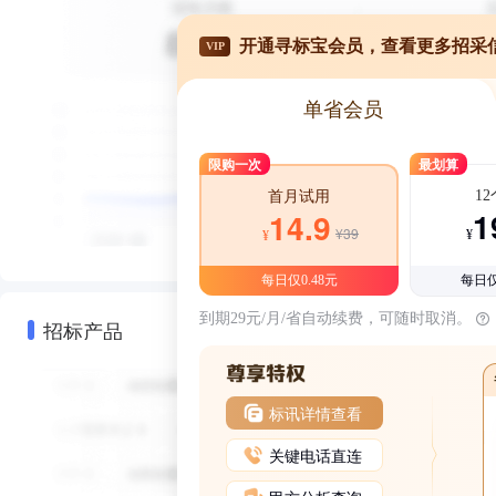
开通寻标宝会员，查看更多招采
VIP
单省会员
限购一次
最划算
1
首月试用
1
14.9
¥39
¥
¥
每日仅0.48元
每日仅
到期29元/月/省自动续费，可随时取消。
招标产品
标讯详情查看
关键电话直连