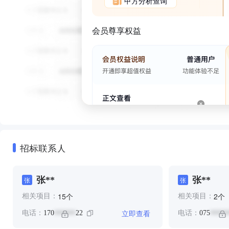
甲方分析查询
会员尊享权益
招标联系人
张**
张**
张
张
个
个
15
2
相关项目：
相关项目：
立即查看
电话：
170
22
电话：
075
******
*****