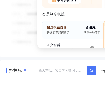
甲方分析查询
会员尊享权益
招投标
招
0