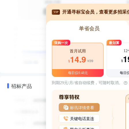
开通寻标宝会员，查看更多招采
VIP
单省会员
限购一次
最划算
1
首月试用
1
14.9
¥39
¥
¥
每日仅0.48元
每日仅
到期29元/月/省自动续费，可随时取消。
招标产品
标讯详情查看
关键电话直连