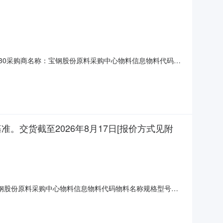
07T15:30采购商名称：宝钢股份原料采购中心物料信息物料代码物
2026-08-17询价条款一、交货地址：上海市上海市宝山区二、
-08
基准。交货截至2026年8月17日[报价方式见附
名称：宝钢股份原料采购中心物料信息物料代码物料名称规格型号品
地址：河南省三门峡市陕州区三门峡市陕州区宝武铝业二、保证金额
8月10日-8月16日SMM上海有色