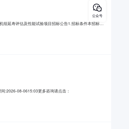
公众号
发电机组延寿评估及性能试验项目招标公告1.招标条件本招标项
现已具备招标条件，现对该项目进行公开招标。2.项目概
,实际服务周期按业主实际实施服务计划时间执行。2.3招标范
026-08-0615:03更多咨询请点击：