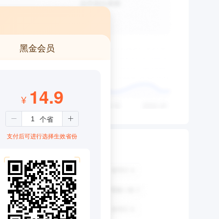
黑金会员
14.9
¥
支付后可进行选择生效省份