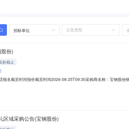
招标单位
股份)
投标截止
司
话报名截至时间报价截至时间2026-08-25T09:30采购商名称：宝
改造02宝钢工程技术集团有限公司1.02027-12-31询价条款一、交货
套助卷辊液压阀台；更新改造稀油润滑系统12套压力、温度和蒸汽控制阀
区域采购公告(宝钢股份)