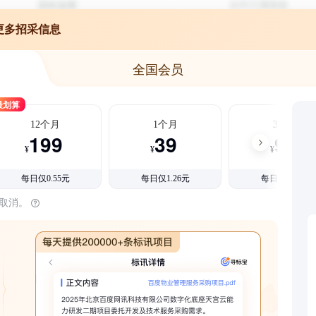
更多招采信息
全国会员
最划算
12个月
1个月
3个月
199
39
99
¥
¥
¥
每日仅0.55元
每日仅1.26元
每日仅1.08元
时取消。