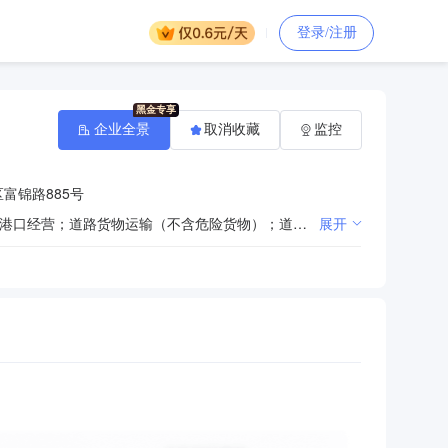
登录/注册
企业全景
取消收藏
监控
富锦路885号
许可项目：危险化学品生产；危险化学品经营；危险废物经营；发电业务、输电业务、供（配）电业务；港口经营；道路货物运输（不含危险货物）；道路危险货物运输；特种设备制造；机动车检验检测服务。（依法须经批准的项目，经相关部门批准后方可开展经营活动，具体经营项目以相关部门批准文件或许可证件为准）一般项目：钢、铁冶炼；钢压延加工；常用有色金属冶炼；有色金属压延加工；煤炭及制品销售；金属矿石销售；金属材料销售；高品质特种钢铁材料销售；特种设备销售；再生资源销售；销售代理；技术服务、技术开发、技术咨询、技术交流、技术转让、技术推广；化工产品生产（不含许可类化工产品）；化工产品销售（不含许可类化工产品）；基础化学原料制造（不含危险化学品等许可类化学品的制造）；普通货物仓储服务（不含危险化学品等需许可审批的项目）；国内货物运输代理；国内集装箱货物运输代理；非居住房地产租赁；土地使用权租赁；机械设备租赁；运输设备租赁服务；船舶租赁；特种设备出租；绘图、计算及测量仪器制造；绘图、计算及测量仪器销售；企业管理咨询；环境保护监测；招投标代理服务；机动车修理和维护；货物进出口；技术进出口；进出口代理；金属废料和碎屑加工处理。（除依法须经批准的项目外，凭营业执照依法自主开展经营活动）
展开