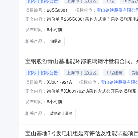
招标｜招标公告
上海市｜宝山区
工程
19天后
项目编号：
26SG0381
招标单位：
宝山钢铁股份有限公
询价单号26SG0381采购方式定向采购员联系电
正文内容：
要求交货期备注001钢管特钢事业部轴承钢能力提
发布时间：
6小时前
款：钢管特钢事业部轴承钢能力提升适应性改造
相关产品：
轴承钢
宝钢股份青山基地能环部玻璃钢计量箱合同。采
招标｜招标公告
上海市｜宝山区
工程建筑
货
项目编号：
XJ0817921A
招标单位：
宝山钢铁股份有限
询价单号XJ0817921A采购方式公开采购员联
正文内容：
采购数量计量单位要求交货期备注C5554108玻璃钢计
发布时间：
6小时前
理;原始制造厂:无;部件号:无;2.0piece2026-10
相关产品：
玻璃钢计量箱
宝山基地3号发电机组延寿评估及性能试验项目