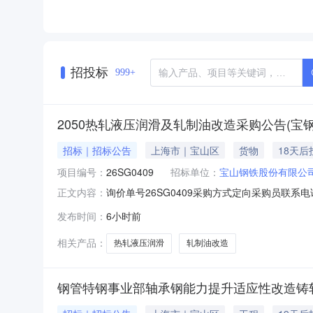
招投标
999+
2050热轧液压润滑及轧制油改造采购公告(宝钢
招标｜招标公告
上海市｜宝山区
货物
18天后
项目编号：
26SG0409
招标单位：
宝山钢铁股份有限公
询价单号26SG0409采购方式定向采购员联系电
正文内容：
要求交货期备注0012050热轧液压润滑及轧制油
发布时间：
6小时前
支撑辊平衡液压阀台；改造2#和3#卷取机共6
相关产品：
热轧液压润滑
轧制油改造
钢管特钢事业部轴承钢能力提升适应性改造铸轧