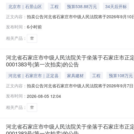
北京市｜石景山区
工程
预算538.88万元
34天后开标
拍卖公告河北省石家庄市中级人民法院将于2026年9月10日10
正文内容：
动。现公告如下：一、本次拍卖标的物：位于北京市石景山区玉
发布时间：
6小时前
号，用途：住宅，无租赁。特别提示：上述不动产有欠费情况，物
相关产品：
空
河北省石家庄市中级人民法院关于坐落于石家庄市正定县正
0001383号(第一次拍卖)的公告
河北省｜石家庄市｜正定县
家具建材
工程
预算108万元
拍卖公告河北省石家庄市中级人民法院将于2026年9月7日10时
正文内容：
告如下：一、本次拍卖标的物：位于石家庄市正定县正定新区天
发布时间：
2026-08-05 12:04
动产权第0001383号，用途：住宅。起拍价：108万元
相关产品：
空
河北省石家庄市中级人民法院关于坐落于石家庄市正定县正
0001383号(第一次拍卖)的公告