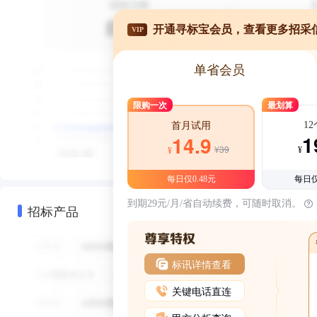
开通寻标宝会员，查看更多招采
VIP
单省会员
限购一次
最划算
1
首月试用
1
14.9
¥39
¥
¥
每日仅0.48元
每日仅
到期29元/月/省自动续费，可随时取消。
招标产品
标讯详情查看
关键电话直连