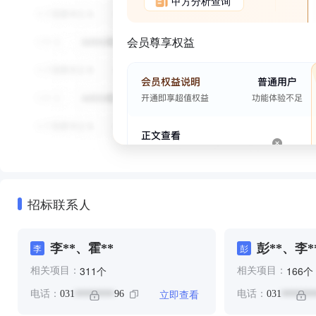
甲方分析查询
会员尊享权益
招标联系人
李**、霍**
彭**、李*
李
彭
个
个
311
166
相关项目：
相关项目：
立即查看
电话：
031
96
电话：
031
********
*******