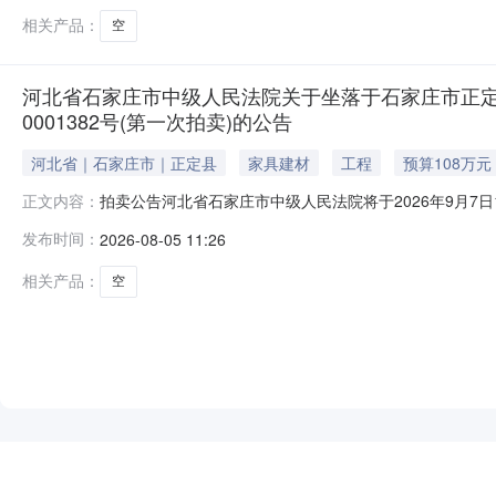
相关产品：
空
河北省石家庄市中级人民法院关于坐落于石家庄市正定县正
0001382号(第一次拍卖)的公告
河北省｜石家庄市｜正定县
家具建材
工程
预算108万元
拍卖公告河北省石家庄市中级人民法院将于2026年9月7日10时
正文内容：
告如下：一、本次拍卖标的物：位于石家庄市正定县正定新区天
发布时间：
2026-08-05 11:26
产权第0001382号，用途：住宅。起拍价：108万元，
相关产品：
空
NEW
HOT
5折起