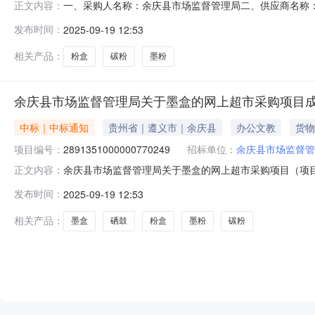
一、采购人名称：余庆县市场监督管理局二、供应商名称
正文内容：
2871351000000770231五、合同编号：52032925
发布时间：
2025-09-19 12:53
LT2441,盒26.0018046802格之格NT-CL2451plus+粉盒格
相关产品：
粉盒
碳粉
墨粉
余庆县市场监督管理局关于墨盒的网上超市采购项目
中标｜中标通知
贵州省｜遵义市｜余庆县
办公文教
货物
项目编号：
2891351000000770249
招标单位：
余庆县市场监督管
余庆县市场监督管理局关于墨盒的网上超市采购项目（项目编号
正文内容：
关于墨盒的网上超市采购项目采购项目项目编号:289135100
发布时间：
2025-09-19 12:53
行政区划编码:520329项目所在行政区划名称:贵州省遵义
相关产品：
墨盒
硒鼓
粉盒
墨粉
碳粉