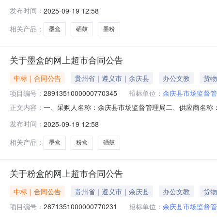
五、合同编号：520329256844857378820820250
发布时间：
2025-09-19 12:58
联合美CE278A硒鼓华联合美CE278A,个1.001801803
相关产品：
墨盒
硒鼓
墨粉
关于墨盒的网上超市合同公告
中标｜合同公告
贵州省｜遵义市｜余庆县
办公文教
货物
项目编号：
2891351000000770345
招标单位：
余庆县市场监督管
一、采购人名称：余庆县市场监督管理局二、供应商名称：余庆
正文内容：
五、合同编号：52032925684485737882082025
发布时间：
2025-09-19 12:58
盒11.0019020902联想M120Pro有线鼠标联想/lenovoM12
相关产品：
墨盒
粉盒
硒鼓
关于粉盒的网上超市合同公告
中标｜合同公告
贵州省｜遵义市｜余庆县
办公文教
货物
项目编号：
2871351000000770231
招标单位：
余庆县市场监督管