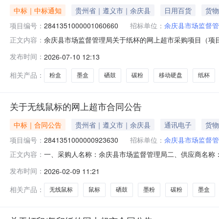
中标｜中标通知
贵州省｜遵义市｜余庆县
日用百货
货物
项目编号：
2841351000001060660
招标单位：
余庆县市场监督管
余庆县市场监督管理局关于纸杯的网上超市采购项目（项目编号
正文内容：
关于纸杯的网上超市采购项目采购项目项目编号:284135100
发布时间：
2026-07-10 12:13
行政区划编码:520329项目所在行政区划名称:贵州省遵
相关产品：
粉盒
墨盒
硒鼓
碳粉
移动硬盘
纸杯
关于无线鼠标的网上超市合同公告
中标｜合同公告
贵州省｜遵义市｜余庆县
通讯电子
货物
项目编号：
2841351000000923630
招标单位：
余庆县市场监督管
一、采购人名称：余庆县市场监督管理局二、供应商名称
正文内容：
2841351000000923630五、合同编号：520329256
发布时间：
2026-02-09 11:21
想/lenovoM120Pro,件1.001001002格之格CF501A硒
相关产品：
无线鼠标
鼠标
硒鼓
墨粉
碳粉
墨盒