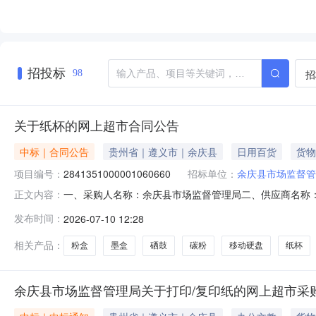
招投标
招
98
关于纸杯的网上超市合同公告
中标｜合同公告
贵州省｜遵义市｜余庆县
日用百货
货物
项目编号：
2841351000001060660
招标单位：
余庆县市场监督管
一、采购人名称：余庆县市场监督管理局二、供应商名称
正文内容：
2841351000001060660五、合同编号：5203292568
发布时间：
2026-07-10 12:28
件1.002302302东芝HDTB520YK3AB移动硬盘东芝/TOSHIB
相关产品：
粉盒
墨盒
硒鼓
碳粉
移动硬盘
纸杯
余庆县市场监督管理局关于打印/复印纸的网上超市采