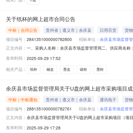
关于纸杯的网上超市合同公告
中标｜合同公告
贵州省｜遵义市｜余庆县
日用百货
货物
项目编号：
2841351000000782800
招标单位：
余庆县市场监督管
一、采购人名称：余庆县市场监督管理局二、供应商名称
正文内容：
2841351000000782800五、合同编号：520329256
发布时间：
2025-09-29 17:52
2.002204402雷柏M10PLUS无线鼠标雷柏/RapooM10PLUS
相关产品：
纸杯
融盒
墨盒
碳粉
墨粉
余庆县市场监督管理局关于U盘的网上超市采购项目成
中标｜中标通知
贵州省｜遵义市｜余庆县
通讯电子
货物
项目编号：
2881351000000782761
招标单位：
余庆县市场监督管
余庆县市场监督管理局关于U盘的网上超市采购项目（项目编号
正文内容：
于U盘的网上超市采购项目采购项目项目编号:2881351000
发布时间：
2025-09-29 17:28
政区划编码:520329项目所在行政区划名称:贵州省遵义市