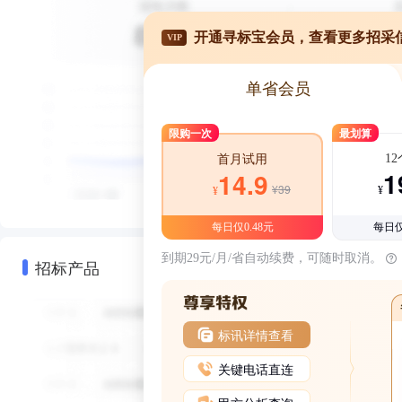
开通寻标宝会员，查看更多招采
VIP
单省会员
限购一次
最划算
1
首月试用
1
14.9
¥39
¥
¥
每日仅0.48元
每日仅
到期29元/月/省自动续费，可随时取消。
招标产品
标讯详情查看
关键电话直连