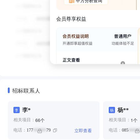
甲方分析查询
会员尊享权益
招标联系人
李*
杨**
李
杨
个
个
66
1
相关项目：
相关项目：
立即查看
电话：
177
79
电话：
085
******
*****