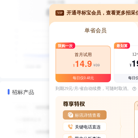
开通寻标宝会员，查看更多招采
VIP
单省会员
限购一次
最划算
1
首月试用
1
14.9
¥39
¥
¥
每日仅0.48元
每日仅
到期29元/月/省自动续费，可随时取消。
招标产品
标讯详情查看
关键电话直连