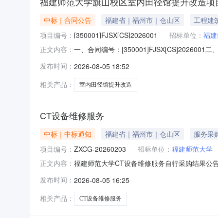
福建师范大学旗山校区室内田径馆提升改造项
中标｜合同公告
福建省｜福州市｜仓山区
工程建
项目编号：
[350001]FJSX[CS]2026001
招标单位：
福建
一、合同编号：[350001]FJSX[CS]202
正文内容：
改造项目五、合同主体采购人(甲方)：福建师范大
发布时间：
2026-08-05 18:52
南大道55号龙旺商业中心3#楼11层1103办公联
相关产品：
室内田径馆提升改造
CT设备维修服务
中标｜中标通知
福建省｜福州市｜仓山区
服务采
项目编号：
ZXCG-20260203
招标单位：
福建师范大学
福建师范大学CT设备维修服务自行采购结果公告公告
正文内容：
起1个工作日采购单位信息采购单位名称校医院联系人
发布时间：
2026-08-05 16:25
序号名称规格型号数量单价小计金额1CT设备维修服务
相关产品：
CT设备维修服务