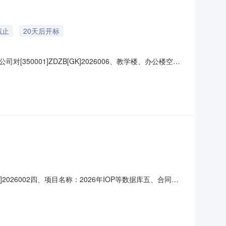
截止
20天后开标
001]ZDZB[GK]2026006、教学楼、办公楼空调
目的潜在投标人应在福建省政府采购网
28日09时00分00秒（北京时间）前递交投标文件。一、项目基本情
[GK]2026002四、项目名称：2026年IOP等数据库五、合同主
方数据有限公司地址：上海市浦东新区陆家嘴街道东方路69号
号（或服务要求）