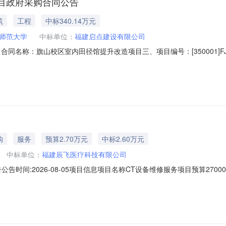
目政府采购合同公告
筑
工程
中标340.14万元
师范大学
中标单位：
福建启点建设有限公司
6001二、合同名称：旗山校区室内田径馆提升改造项目三、项目编号：[350001]
学地址：福建省福州市仓山区上三路8号联系方式：0591-22868271
系方式：13960886681六、合同主要信息主要标的：序号名称数量(单位)单
购
服务
预算2.70万元
中标2.60万元
中标单位：
福建辰飞医疗科技有限公司
时间:2026-08-05项目信息项目名称CT设备维修服务项目预算27000
陈希联系方式电话:15359189281成交信息成交日期2026-08-0
/1批26000元26000元