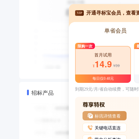
开通寻标宝会员，查看
VIP
单省会员
限购一次
首月试用
14.9
¥39
¥
每日仅0.48元
到期29元/月/省自动续费，可随
招标产品
标讯详情查看
关键电话直连