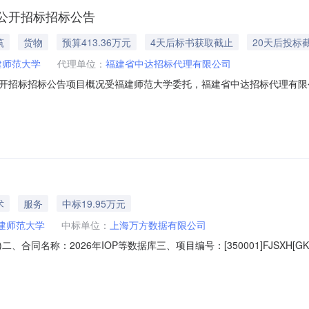
公开招标招标公告
筑
货物
预算413.36万元
4天后标书获取截止
20天后投标
建师范大学
代理单位：
福建省中达招标代理有限公司
标招标公告项目概况受福建师范大学委托，福建省中达招标代理有限公司对[350
国内合格的供应商前来参加。教学楼、办公楼空调维保服务及配件更换项
申请账号在福建省政府采购网上公开信息系统按项目获取采购文件，并于2026年08月
术
服务
中标19.95万元
建师范大学
中标单位：
上海万方数据有限公司
02(3)二、合同名称：2026年IOP等数据库三、项目编号：[350001]FJSXH
州市仓山区上三路8号联系方式：83465067供应商（乙方）：上海万
223六、合同主要信息主要标的名称：2026年万方数据知识服务平台规格型