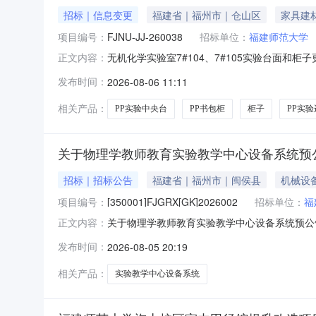
招标｜信息变更
福建省｜福州市｜仓山区
家具建
项目编号：
FJNU-JJ-260038
招标单位：
福建师范大学
无机化学实验室7#104、7#105实验台面和柜子更
正文内容：
日期2026-08-06公告截止日期2026-
发布时间：
2026-08-06 11:11
间要求成交后15日内到货时间要求签订合同后15个
相关产品：
PP实验中央台
PP书包柜
柜子
PP实
关于物理学教师教育实验教学中心设备系统预
招标｜招标公告
福建省｜福州市｜闽侯县
机械设
项目编号：
[350001]FJGRX[GK]2026002
招标单位：
福
关于物理学教师教育实验教学中心设备系统预公
正文内容：
[350001]FJGRX[GK]2026002，备案编号
发布时间：
2026-08-05 20:19
告，各潜在供应商如对招标文件（预公告版）有
相关产品：
实验教学中心设备系统