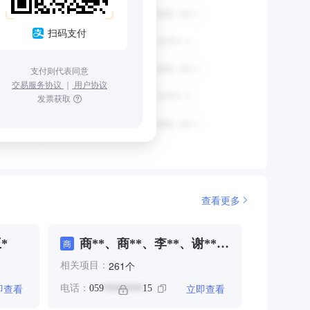
扫码支付
支付则代表同意
交易服务协议
｜
用户协议
发票获取
查看更多
*
商**、商**、李**、谢**、
商
谢**、赖**、陈**、陈*、
个
261
相关项目：
陈***、黄**
即查看
立即查看
电话：
059
15
********