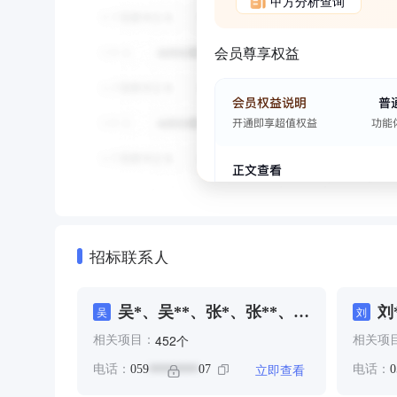
甲方分析查询
会员尊享权益
招标联系人
吴*、吴**、张*、张**、马
刘
吴
刘
**
谢
个
452
相关项目：
相关项
立即查看
电话：
059
07
电话：
0
********