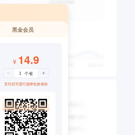
黑金会员
14.9
¥
支付后可进行选择生效省份