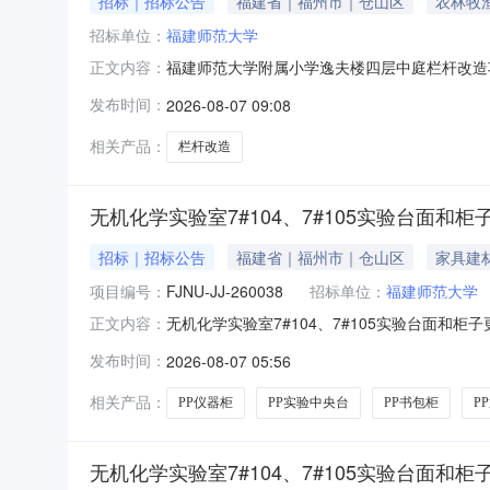
招标｜招标公告
福建省｜福州市｜仓山区
农林牧
招标单位：
福建师范大学
福建师范大学附属小学逸夫楼四层中庭栏杆改造
正文内容：
庭栏杆改造项目二、采购内容如下：合同包品目号
发布时间：
2026-08-07 09:08
月7日——2026年8月9日。四、投标文件递交
七、投标人应提供以
相关产品：
栏杆改造
无机化学实验室7#104、7#105实验台面和柜子更新
招标｜招标公告
福建省｜福州市｜仓山区
家具建
项目编号：
FJNU-JJ-260038
招标单位：
福建师范大学
无机化学实验室7#104、7#105实验台面和柜子更
正文内容：
开始日期：2026-08-06公告截止日期：2
发布时间：
2026-08-07 05:56
订合同后15个工作日内预算总价：250000元
相关产品：
PP仪器柜
PP实验中央台
PP书包柜
P
无机化学实验室7#104、7#105实验台面和柜子更新