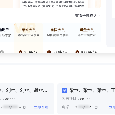
查看全部权益
*、刘**、刘**、谢**、
梁**、梁**、梁**、王
梁
**
个
个
327
281
目：
相关项目：
立即查看
立
59
67
电话：
130
21
********
******