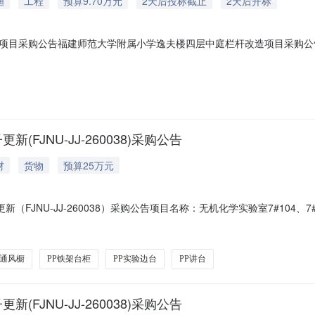
渔
工程
预算9.70万元
2天后投标截止
2天后开标
项目采购公告福建师范大学附属小学逸夫楼四层中庭栏杆改造项目采购公
品目名称主要参数要求数量预算金额11-1逸夫楼四层中庭栏杆改造项目详见
截止时间以及开标时间：2026年8月10日（周一）下午15:00五、开
(FJNU-JJ-260038)采购公告
材
货物
预算25万元
新（FJNU-JJ-260038）采购公告项目名称：无机化学实验室7#104、7#
026-08-10采购单位：福建师范大学付款方式：货到验收合格付清全款联系
收货地址：福建师范大学旗山校区理工楼7#104、7#105供应商资质要求
P通风橱
PP铁架台柜
PP实验边台
PP讲台
(FJNU-JJ-260038)采购公告