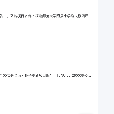
告一、采购项目名称：福建师范大学附属小学逸夫楼四层中
采购文件技术参数1项9.7万元三、公告时间：2026年8
标地点：福建师范大学附属小学会议室六、评标方法：综合评分法
105实验台面和柜子更新项目编号：FJNU-JJ-260038公告
人：联系电话：签约时间要求：成交后15日内到货时间要求：签
：符合《政府采购法》第二