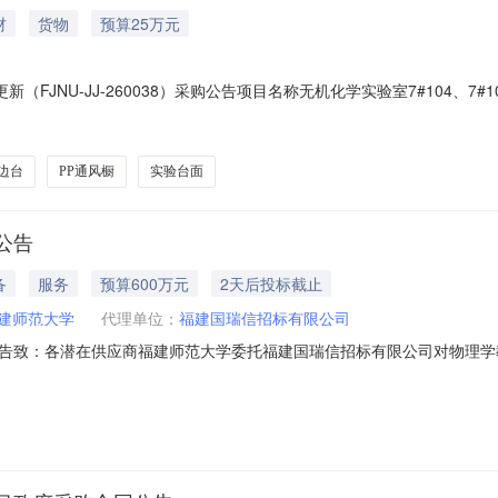
材
货物
预算25万元
新（FJNU-JJ-260038）采购公告项目名称无机化学实验室7#104、7#1
08-10采购单位福建师范大学付款方式货到验收合格付清全款联系人中标后在
工作日内预算￥250000.0收货地址福建师范大学旗山校区理工楼7#104
验边台
PP通风橱
实验台面
公告
备
服务
预算600万元
2天后投标截止
建师范大学
代理单位：
福建国瑞信招标有限公司
告致：各潜在供应商福建师范大学委托福建国瑞信招标有限公司对物理学
：CGXM-2026-350001-06832[2026]04512，预算金额：600.0
建议或意见请在预公告截止时间之前提出，并同时将书面材料(包含建议