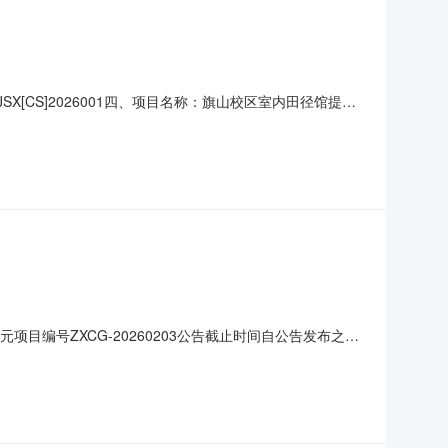
FJSX[CS]2026001四、项目名称：旗山校区室内田径馆提升
供应商(乙方)：福建启点建设有限公司地址：福州高新区乌龙江
价(元)总价(元
元项目编号ZXCG-20260203公告截止时间自公告发布之日
5成交价26000元成交供应商福建辰飞医疗科技有限公司成交清单