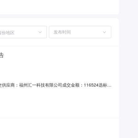
省份地区
告
息成交供应商：福州汇一科技有限公司成交金额：116524选标理
J-260037公告开始日期：2026-08-03公告截止日
5日内到货时间要求：签订合同后15