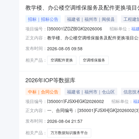
教学楼、办公楼空调维保服务及配件更换项目
招标｜招标公告
福建省｜福州市｜闽侯县
工程建
项目编号：
[350001]ZDZB[GK]2026006
招标单位：
福
教学楼、办公楼空调维保服务及配件更换项目公开招
正文内容：
维保服务及配件更换项目组织公开招标，现欢迎
发布时间：
2026-08-05 09:58
(zfcg.czt.fujian.gov.cn)免费
况项
相关产品：
空调配件更换
空调维保服务
2026年IOP等数据库
中标｜合同公告
福建省｜福州市｜仓山区
信息技
项目编号：
[350001]FJSXH[GK]2026002
招标单位：
福
一、合同编号：[350001]FJSXH[GK]20260
正文内容：
体采购人（甲方）：福建师范大学地址：福建省福
发布时间：
2026-08-04 21:57
裕景国际A座1101室联系方式：18030381
相关产品：
万方数据知识服务平台