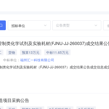
招标单位
制类化学试剂及实验耗材(FJNU-JJ-260037)成交结果公
工
货物
预算13万元
中标11.65万元
中标单位：
福州汇一科技有限公司
管制类化学试剂及实验耗材（FJNU-JJ-260037）成交结果公告成交信
学年第一学期化学实验教学中心非管制类化学试剂及实验耗材项目编号：FJNU-J
付款方式：货到验收合格付清全款联系人：联系电话：签约时间要求：成交后1
造项目采购公告