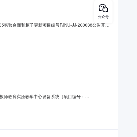
公众号
05实验台面和柜子更新项目编号FJNU-JJ-260038公告开始
我参与的项目中查看联系电话中标后在我参与的项目中查看签约时
、7#105供应商资质
教师教育实验教学中心设备系统（项目编号：
0万元，最高限价：600.00万元）进行公开招标采购，现对本项目进行预公
或意见书原件、经年检合格的法人营业执照复印件、单