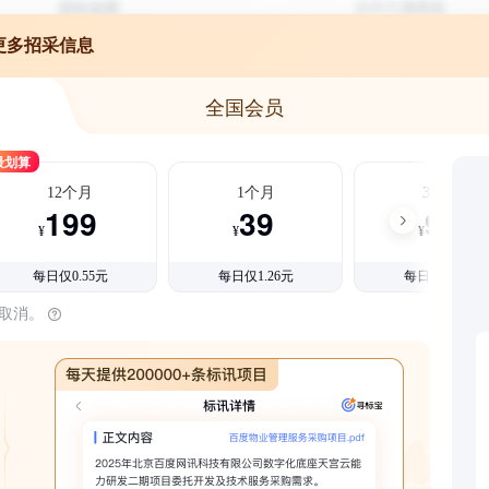
更多招采信息
全国会员
最划算
12个月
1个月
3个月
199
39
99
¥
¥
¥
每日仅0.55元
每日仅1.26元
每日仅1.08元
时取消。