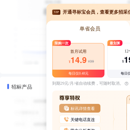
开通寻标宝会员，查看更多招采
VIP
单省会员
限购一次
最划算
1
首月试用
1
14.9
¥39
¥
¥
每日仅0.48元
每日仅
到期29元/月/省自动续费，可随时取消。
招标产品
标讯详情查看
关键电话直连