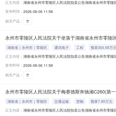
湖南省永州市零陵区人民法院拍卖公告湖南省永州市零陵区人
正文内容：
法院京东网司法拍卖网络平台上（网址：www.jd.co
发布时间：
2026-08-06 11:58
司与被执行人永州润泽房地产开发有限公司建设工程合同纠
产（127.86㎡，具体
相关产品：
空
永州市零陵区人民法院关于坐落于湖南省永州市零陵区
湖南省｜永州市｜零陵区
通讯电子
工程
预算300.59万
湖南省永州市零陵区人民法院拍卖公告湖南省永州市零陵区人
正文内容：
法院京东网司法拍卖网络平台上（网址：www.jd.co
发布时间：
2026-08-06 11:58
被执行人长沙金科房地产开发有限公司、永州润泽房地产
李郡的8套房产（具体面积以房
相关产品：
空
永州市零陵区人民法院关于梅赛德斯奔驰湘C260(第一
湖南省｜永州市｜零陵区
交通运输
货物
预算7.95万元
湖南省永州市零陵区人民法院拍卖公告湖南省永州市零陵区人
正文内容：
人民法院淘宝网司法拍卖网络平台上（网址：http://sf