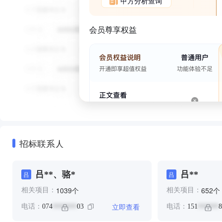
甲方分析查询
会员尊享权益
招标联系人
吕**、骆*
吕**
吕
吕
个
个
1039
652
相关项目：
相关项目：
立即查看
电话：
074
03
电话：
151
8
*******
******