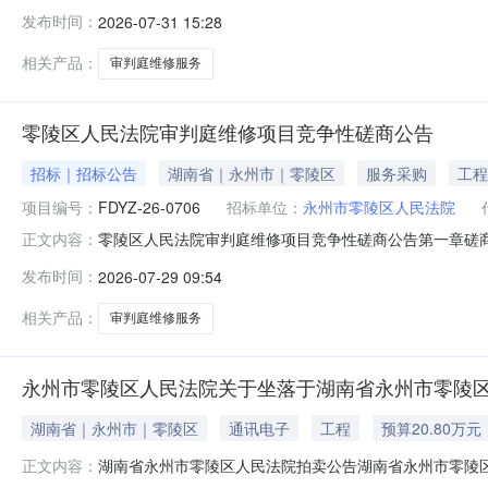
1、采购项目名称：零陵区人民法院审判庭维修项目2、委托代理
发布时间：
2026-07-31 15:28
分标准所属行业：建筑业5、评标方法：t综合评分法¨最低
要求投标人
相关产品：
审判庭维修服务
零陵区人民法院审判庭维修项目竞争性磋商公告
招标｜招标公告
湖南省｜永州市｜零陵区
服务采购
工程
项目编号：
FDYZ-26-0706
招标单位：
永州市零陵区人民法院
零陵区人民法院审判庭维修项目竞争性磋商公告第一章磋
正文内容：
购项目基本信息1、采购项目名称：零陵区人民法院审判庭维修项
发布时间：
2026-07-29 09:54
应的中小企业划分标准所属行业：建筑业5、评标方法：t综
8、本项目分
相关产品：
审判庭维修服务
永州市零陵区人民法院关于坐落于湖南省永州市零陵区阳
湖南省｜永州市｜零陵区
通讯电子
工程
预算20.80万元
湖南省永州市零陵区人民法院拍卖公告湖南省永州市零陵区人
正文内容：
人民法院淘宝网司法拍卖网络平台上（网址：http://sf