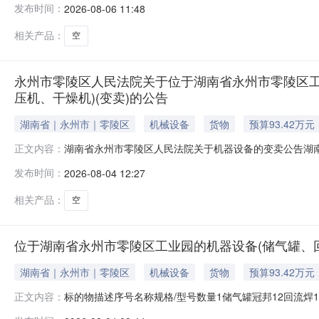
发布时间：
2026-08-06 11:48
梅赛德斯-奔驰牌车辆，目前停放于湖南省永州市零陵区人民法院
相关产品：
空
永州市零陵区人民法院关于位于湖南省永州市零陵区工
压机、干燥机)(变卖)的公告
湖南省｜永州市｜零陵区
机械设备
货物
预算93.42万元
湖南省永州市零陵区人民法院关于机器设备的变卖公告湖南省
正文内容：
阿里巴巴司法拍卖网络平台上进行公开变卖活动（法院账户名：
发布时间：
2026-08-04 12:27
飞亿资产经营有限公司与被执行人湖南彩梦科技有限公司
焊、接驳机、SMT贴
相关产品：
空
位于湖南省永州市零陵区工业园的机器设备(储气罐、回
湖南省｜永州市｜零陵区
机械设备
货物
预算93.42万元
标的物描述序号名称规格/型号数量1储气罐冠邦12回流焊1913
正文内容：
机沃德威尔1湖南省永州市零陵区人民法院关于机器设备的变