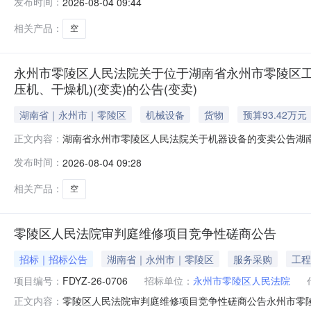
发布时间：
2026-08-04 09:44
陵区人民法院阿里巴巴司法拍卖网络平台上进行公开变卖活动（
相关产品：
空
永州市零陵区人民法院关于位于湖南省永州市零陵区工
压机、干燥机)(变卖)的公告(变卖)
湖南省｜永州市｜零陵区
机械设备
货物
预算93.42万元
湖南省永州市零陵区人民法院关于机器设备的变卖公告湖南省
正文内容：
阿里巴巴司法拍卖网络平台上进行公开变卖活动（法院账户名：
发布时间：
2026-08-04 09:28
飞亿资产经营有限公司与被执行人湖南彩梦科技有限公司
焊、接驳机、SMT贴
相关产品：
空
零陵区人民法院审判庭维修项目竞争性磋商公告
招标｜招标公告
湖南省｜永州市｜零陵区
服务采购
工程
项目编号：
FDYZ-26-0706
招标单位：
永州市零陵区人民法院
零陵区人民法院审判庭维修项目竞争性磋商公告永州市零
正文内容：