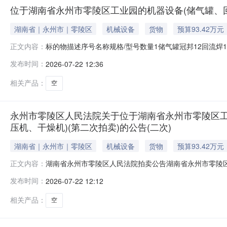
位于湖南省永州市零陵区工业园的机器设备(储气罐、回
湖南省｜永州市｜零陵区
机械设备
货物
预算93.42万元
标的物描述序号名称规格/型号数量1储气罐冠邦12回流焊1913
正文内容：
机沃德威尔1湖南省永州市零陵区人民法院拍卖公告湖南省永
发布时间：
2026-07-22 12:36
州市零陵区人民法院淘宝网司法拍卖网络平台上（网址：http
相关产品：
空
永州市零陵区人民法院关于位于湖南省永州市零陵区工
压机、干燥机)(第二次拍卖)的公告(二次)
湖南省｜永州市｜零陵区
机械设备
货物
预算93.42万元
湖南省永州市零陵区人民法院拍卖公告湖南省永州市零陵区人
正文内容：
人民法院淘宝网司法拍卖网络平台上（网址：http://sf
发布时间：
2026-07-22 12:12
经营有限公司与被执行人湖南彩梦科技有限公司租赁合同
机、SMT贴片
相关产品：
空