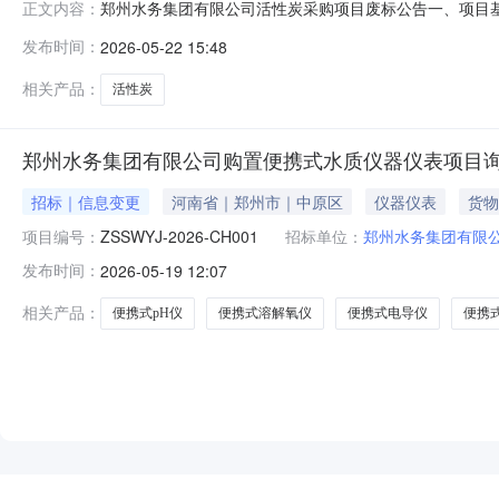
郑州水务集团有限公司活性炭采购项目废标公告一、项目基本情
正文内容：
标4、公告发布时间：2026年4月29日5、投标文件的递
发布时间：
2026-05-22 15:48
标处理。三、公告发布媒介：本次公告在《中国招标投标
询问，请按以下
相关产品：
活性炭
郑州水务集团有限公司购置便携式水质仪器仪表项目
招标｜信息变更
河南省｜郑州市｜中原区
仪器仪表
货物
项目编号：
ZSSWYJ-2026-CH001
招标单位：
郑州水务集团有限
发布时间：
2026-05-19 12:07
相关产品：
便携式pH仪
便携式溶解氧仪
便携式电导仪
便携
NEW
HOT
5折起