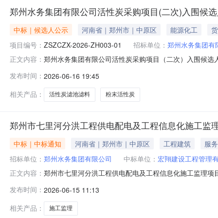
郑州水务集团有限公司活性炭采购项目(二次)入围候
中标｜候选人公示
河南省｜郑州市｜中原区
能源化工
货
项目编号：
ZSZCZX-2026-ZH003-01
招标单位：
郑州水务集团有
郑州水务集团有限公司活性炭采购项目（二次）入围候选
正文内容：
的委托，就郑州水务集团有限公司活性炭采购项目进行招标
发布时间：
2026-06-16 19:45
项目名称：郑州水务集团有限公司活性炭采购项目2、招标编号
求，保证活性炭材料的
相关产品：
活性炭滤池滤料
粉末活性炭
郑州市七里河分洪工程供电配电及工程信息化施工监
中标｜中标通知
河南省｜郑州市｜中原区
工程建筑
服务
招标单位：
郑州水务集团有限公司
中标单位：
宏翔建设工程管理
郑州市七里河分洪工程供电配电及工程信息化施工监理项
正文内容：
集团有限公司委托，就郑州市七里河分洪工程供电配电及
发布时间：
2026-06-15 11:13
议，现对本次询比的询比结果公告如下：一、成交信息：成
任何人员伤亡事故；服务期限：同施工工期（含缺
相关产品：
施工监理