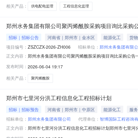
工程新开挖河道工程约1.02km，南干渠扩
相关产品：
供电配电监理
工程信息化监理
郑州水务集团有限公司聚丙烯酰胺采购项目询比采购
招标｜招标公告
河南省｜郑州市｜金水区
能源化工
货物
项目编号：
ZSZCZX-2026-ZH006
招标单位：
郑州水务集团有限
郑州水务集团有限公司聚丙烯酰胺采购项目询比采购公告
正文内容：
建设资金来源为企业自筹资金，出资比例：100%，资金
发布时间：
2026-06-04 19:17
目；2、采购编号：ZSZCZX-2026-ZH006；3
知3日内交货；5、质量要求：
相关产品：
聚丙烯酰胺
郑州市七里河分洪工程信息化工程招标计划
招标｜招标预告
河南省｜郑州市｜中原区
能源化工
服务
招标单位：
郑州水务集团有限公司
代理单位：
智博国际工程咨询
郑州市七里河分洪工程信息化工程招标计划郑州市七里河
正文内容：
目批准文件名称：郑发改审设计【2023】155号，项目代码为：