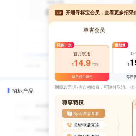
开通寻标宝会员，查看更多招采
VIP
单省会员
限购一次
最划算
1
首月试用
1
14.9
¥39
¥
¥
每日仅0.48元
每日仅
到期29元/月/省自动续费，可随时取消。
招标产品
标讯详情查看
关键电话直连