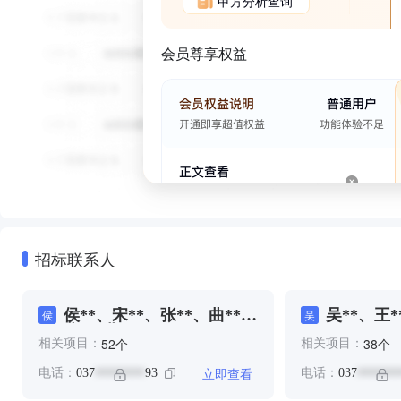
甲方分析查询
会员尊享权益
招标联系人
侯**、宋**、张**、曲**、
吴**、王*
侯
吴
曲*、曲**
个
个
52
38
相关项目：
相关项目：
立即查看
电话：
037
93
电话：
037
********
*******