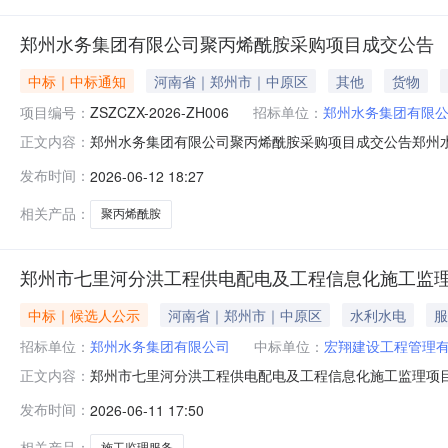
郑州水务集团有限公司聚丙烯酰胺采购项目成交公告
中标｜中标通知
河南省｜郑州市｜中原区
其他
货物
项目编号：
ZSZCZX-2026-ZH006
招标单位：
郑州水务集团有限
郑州水务集团有限公司聚丙烯酰胺采购项目成交公告郑州
正文内容：
团有限公司聚丙烯酰胺采购项目进行询比采购。本项目按
发布时间：
2026-06-12 18:27
二、项目编号：ZSZCZX-2026-ZH006三、评审信息
四、成交单位：成
相关产品：
聚丙烯酰胺
郑州市七里河分洪工程供电配电及工程信息化施工监
中标｜候选人公示
河南省｜郑州市｜中原区
水利水电
服
招标单位：
郑州水务集团有限公司
中标单位：
宏翔建设工程管理
郑州市七里河分洪工程供电配电及工程信息化施工监理项
正文内容：
水务集团有限公司委托就郑州市七里河分洪工程供电配电及
发布时间：
2026-06-11 17:50
下：一、项目概况与询比范围1.1项目概况：郑州市七里河分
贾鲁河口约14.43km
相关产品：
施工监理服务