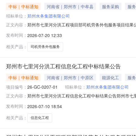
中标｜中标通知
河南省｜郑州市｜中牟县
服务采购
服务
招标单位：
郑州水务集团有限公司
郑州市七里河分洪工程项目部司机劳务外包服务项目结果
正文内容：
目项目按规定程序进行了开启、评审，现就本项目的成交结
发布时间：
2026-07-20 12:33
以上证照驾驶证），驾驶经验均在5年以上，且年龄不超过50
驶员，具备C1及以上证照
相关产品：
司机劳务外包服务
郑州市七里河分洪工程信息化工程中标结果公告
中标｜中标通知
河南省｜郑州市｜中原区
能源化工
服务
项目编号：
26-GC-0207-01
招标单位：
郑州水务集团有限公司
郑州市七里河分洪工程信息化工程中标结果公告郑州市七里
正文内容：
0207-01）的中标结果公告如下：一、项目概况招标人
发布时间：
2026-07-10 18:54
会数量评委会成员名单5康琰、王忠民、付晓炎、邵高平
查小组成员杜卫东、宋悦、郭肖、
相关产品：
信息化工程