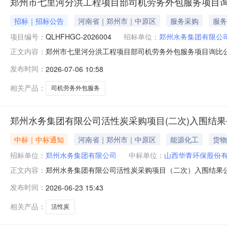
郑州市七里河分洪工程项目部司机劳务外包服务项目
招标｜招标公告
河南省｜郑州市｜中原区
服务采购
服务
项目编号：
QLHFHGC-2026004
招标单位：
郑州水务集团有限公
郑州市七里河分洪工程项目部司机劳务外包服务项目询比
正文内容：
团有限公司，建设资金来源为企业自筹，出资比例：100
发布时间：
2026-07-06 10:58
目名称：郑州市七里河分洪工程项目部司机劳务外包服务项目；
车驾驶员，具备C1及以上证照
相关产品：
司机劳务外包服务
郑州水务集团有限公司活性炭采购项目(二次)入围结果
中标｜中标通知
河南省｜郑州市｜中原区
能源化工
货物
招标单位：
郑州水务集团有限公司
中标单位：
山西华青环保股份
郑州水务集团有限公司活性炭采购项目（二次）入围结果
正文内容：
《中华人民共和国招标投标法》及有关法律、法规和本项
发布时间：
2026-06-23 15:43
提出异议，现对本次招标的入围结果予以公示：一、入围结果
活性炭滤池滤料合同签订后，在接到送货
相关产品：
活性炭