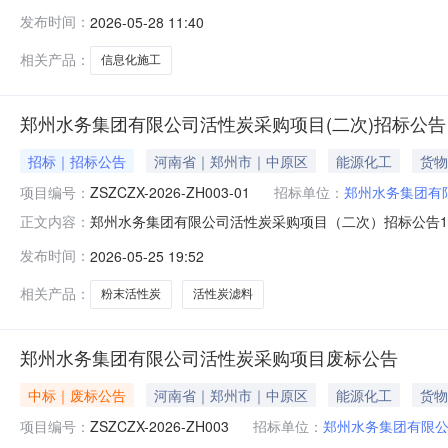
目批准文件名称：郑发改审设计【2023】155号，项目代码为：
发布时间：
2026-05-28 11:40
100%七、主要招标内容：郑州市七里河分洪工程信息化工
相关产品：
信息化施工
郑州水务集团有限公司活性炭采购项目(二次)招标公告
招标｜招标公告
河南省｜郑州市｜中原区
能源化工
货物
项目编号：
ZSZCZX-2026-ZH003-01
招标单位：
郑州水务集团有
郑州水务集团有限公司活性炭采购项目（二次）招标公告1
正文内容：
标,项目资金来自企业自筹，资金已落实，已具备招标条件，
发布时间：
2026-05-25 19:52
号：ZSZCZX-2026-ZH003-012.3项目概
数量以实际订单
相关产品：
粉末活性炭
活性炭滤料
郑州水务集团有限公司活性炭采购项目废标公告
中标｜废标公告
河南省｜郑州市｜中原区
能源化工
货物
项目编号：
ZSZCZX-2026-ZH003
招标单位：
郑州水务集团有限