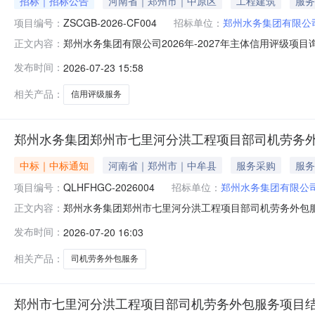
招标｜招标公告
河南省｜郑州市｜中原区
工程建筑
服务
项目编号：
ZSCGB-2026-CF004
招标单位：
郑州水务集团有限公
郑州水务集团有限公司2026年-2027年主体信用评级项
正文内容：
（以下简称水务集团）信用评级项目已由公司批准实施，
发布时间：
2026-07-23 15:58
与询比。二、项目概况与询比范围1、项目名称：郑州水务集团有
容：郑
相关产品：
信用评级服务
郑州水务集团郑州市七里河分洪工程项目部司机劳务
中标｜中标通知
河南省｜郑州市｜中牟县
服务采购
服务
项目编号：
QLHFHGC-2026004
招标单位：
郑州水务集团有限公
郑州水务集团郑州市七里河分洪工程项目部司机劳务外包
正文内容：
本情况1、项目编号：QLHFHGC-20260042、项目
发布时间：
2026-07-20 16:03
点：郑州水务集团有限公司智慧水务中心6、评审日期：202
采购内容
相关产品：
司机劳务外包服务
郑州市七里河分洪工程项目部司机劳务外包服务项目