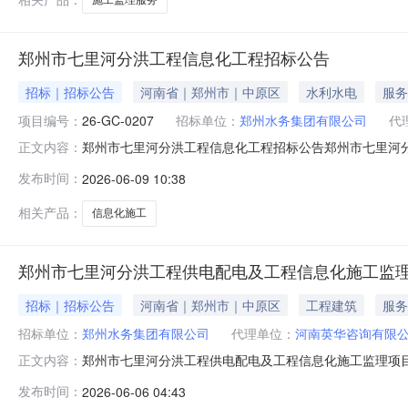
郑州市七里河分洪工程信息化工程招标公告
招标｜招标公告
河南省｜郑州市｜中原区
水利水电
服务
项目编号：
26-GC-0207
招标单位：
郑州水务集团有限公司
代
郑州市七里河分洪工程信息化工程招标公告郑州市七里河
正文内容：
【2023】155号批复，投资项目在线审批监管统一代码：23
发布时间：
2026-06-09 10:38
智博国际工程咨询有限公司。项目已具备招标条件，现对该
分洪工程信
相关产品：
信息化施工
郑州市七里河分洪工程供电配电及工程信息化施工监
招标｜招标公告
河南省｜郑州市｜中原区
工程建筑
服务
招标单位：
郑州水务集团有限公司
代理单位：
河南英华咨询有限
郑州市七里河分洪工程供电配电及工程信息化施工监理项
正文内容：
工程供电配电及工程信息化施工监理项目已由郑州水务集团
发布时间：
2026-06-06 04:43
实，采购代理机构为河南英华咨询有限公司。现对该项目进