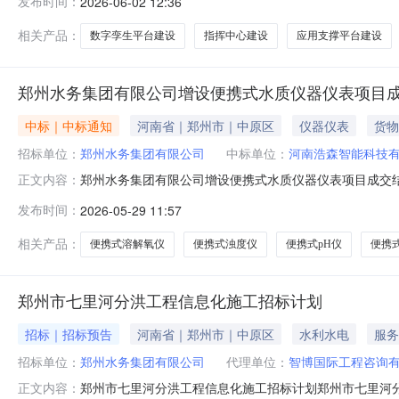
发布时间：
2026-06-02 12:36
100%七、主要招标内容：郑州市七里河分洪工程信息化工
相关产品：
数字孪生平台建设
指挥中心建设
应用支撑平台建设
郑州水务集团有限公司增设便携式水质仪器仪表项目
中标｜中标通知
河南省｜郑州市｜中原区
仪器仪表
货物
招标单位：
郑州水务集团有限公司
中标单位：
河南浩森智能科技
郑州水务集团有限公司增设便携式水质仪器仪表项目成交
正文内容：
如下：一、采购内容为满足科研工作需要，进行水源地、
发布时间：
2026-05-29 11:57
pH仪1台、便携式溶解氧仪1台、便携式电导仪1台。二、评审
交商：河南浩森智能科技有限
相关产品：
便携式溶解氧仪
便携式浊度仪
便携式pH仪
便携
郑州市七里河分洪工程信息化施工招标计划
招标｜招标预告
河南省｜郑州市｜中原区
水利水电
服务
招标单位：
郑州水务集团有限公司
代理单位：
智博国际工程咨询
郑州市七里河分洪工程信息化施工招标计划郑州市七里河
正文内容：