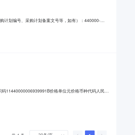
采购计划编号、采购计划备案文号等，如有）：440000-
：供应商名称深圳华兆科技有限公司；供应商地址新安街道大浪社
品牌（如有）规格型号数量单价1视讯会议功能模块（含
11440000006939991B价格单位元价格币种代码人民币
006-0022采购项目名称广东省财政厅视频会议系统升级改造项目