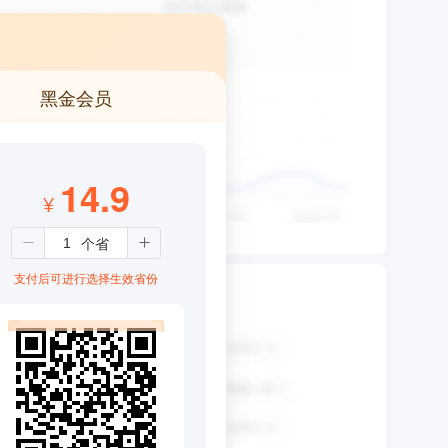
黑金会员
14.9
¥
支付后可进行选择生效省份