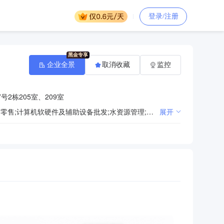
登录/注册
企业全景
取消收藏
监控
2栋205室、209室
数据处理和存储支持服务;信息系统运行维护服务;国内贸易代理;计算机系统服务;计算机软硬件及辅助设备零售;计算机软硬件及辅助设备批发;水资源管理;电子元器件零售;信息系统集成服务;环境监测专用仪器仪表制造;生态资源监测;互联网安全服务;工程技术服务（规划管理、勘察、设计、监理除外）;实验分析仪器制造;环境保护监测;软件外包服务;区块链技术相关软件和服务;信息技术咨询服务;物联网技术研发;物联网技术服务;环境卫生公共设施安装服务;软件销售;环境保护专用设备制造;合成材料制造（不含危险化学品）;土壤环境污染防治服务;大气环境污染防治服务;水环境污染防治服务;人工智能理论与算法软件开发;网络与信息安全软件开发;智能水务系统开发;人工智能应用软件开发;人工智能基础软件开发;软件开发;工程和技术研究和试验发展;自然科学研究和试验发展;网络技术服务;新材料技术推广服务;环保咨询服务;技术服务、技术开发、技术咨询、技术交流、技术转让、技术推广;互联网销售（除销售需要许可的商品）;安全技术防范系统设计施工服务;仪器仪表销售;第二类增值电信业务;第一类增值电信业务;
展开