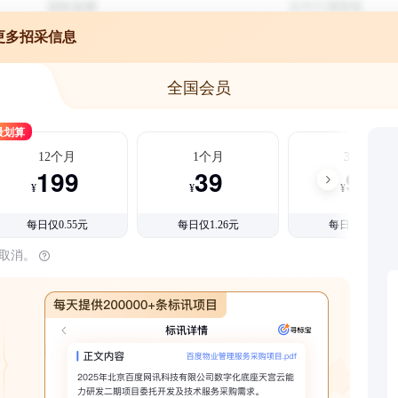
更多招采信息
全国会员
最划算
12个月
1个月
3个月
199
39
99
¥
¥
¥
每日仅0.55元
每日仅1.26元
每日仅1.08元
时取消。