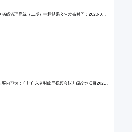
级管理系统（二期）中标结果公告发布时间：2023-06-
系统和沿海地区分布式消息推送省级管理系统（二期）品目服
委员会总人数：5随机抽取专家名单：何彤（组长）、彭康华、孙
告主要内容为：广州广东省财政厅视频会议升级改造项目2020
、采购计划备案文号等，如有）：440000-202008-
名称深圳华兆科技有限公司；供应商地址新安街道大浪社区新安三