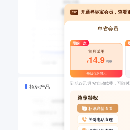
开通寻标宝会员，查看
VIP
单省会员
限购一次
首月试用
14.9
¥39
¥
每日仅0.48元
到期29元/月/省自动续费，可随
招标产品
标讯详情查看
关键电话直连