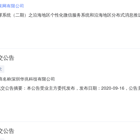
互联网有限公司
支撑系统（二期）之沿海地区个性化微信服务系统和沿海地区分布式消息推送省
海洋-沿海地区公众服务基础支撑系统（二期）之沿海地区个性化微信服务
行政区域广东省公告时间2023年06月08日10:03评审专家名单评审
交公告
术
商名称深圳华兆科技有限公司
交公告摘要：本公告受业主方委托发布，发布日期：2020-09-16，公
其他，公告类型：中标公告。一、项目编号（或招标编号、政府采购计划编号
厅视频会议系统升级改造项目（2020）三、中标（成交）信息1：供应商
交公告