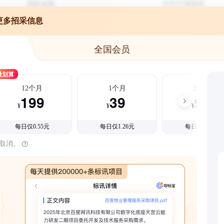
更多招采信息
全国会员
最划算
12个月
1个月
3个月
199
39
99
¥
¥
¥
每日仅0.55元
每日仅1.26元
每日仅1.08元
时取消。