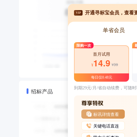
开通寻标宝会员，查看
VIP
单省会员
限购一次
首月试用
14.9
¥39
¥
每日仅0.48元
到期29元/月/省自动续费，可随
招标产品
标讯详情查看
关键电话直连