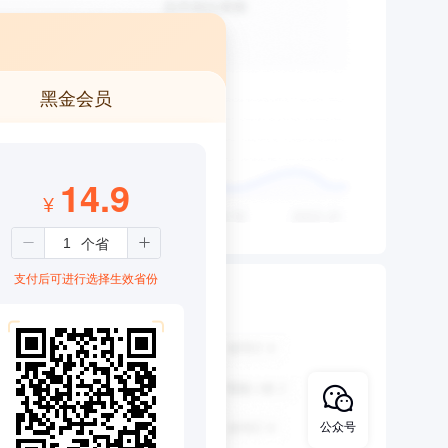
黑金会员
14.9
¥
支付后可进行选择生效省份
公众号