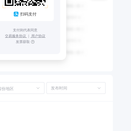
扫码支付
支付则代表同意
交易服务协议
｜
用户协议
发票获取
省份地区