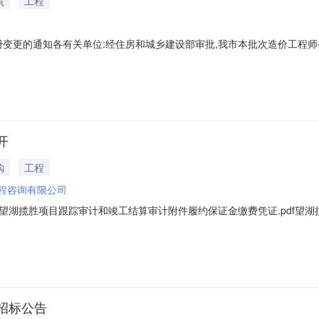
筑
工程
注册变更的通知各有关单位:经住房和城乡建设部审批,我市本批次造价工程
,现将有关事项通知如下:一、领取地点:市孝肃路168号住建局10楼工程
注册单位介绍信(注明注册人员的姓名、注册编号)、注册人员身份证复印件
开
购
工程
程咨询有限公司
湖揽胜项目跟踪审计和竣工结算审计附件履约保证金缴费凭证.pdf望湖揽
00打印日期：2023年12月27日户名付款安徽宜城工程咨询有限公司户名安庆市通
行工行安庆城建支行开户银行交通银行股份有限公司金额￥31，920.00元金额
招标公告