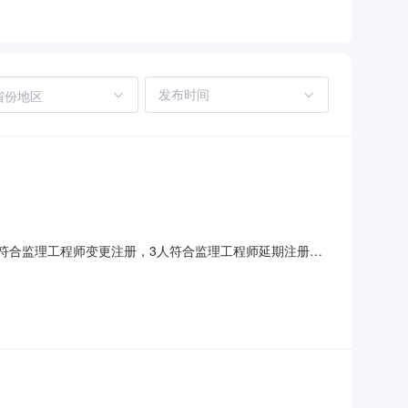
省份地区
人符合监理工程师变更注册，3人符合监理工程师延期注册，
综合窗口。二、领取方式：1.他人代办：凭监理工程师注
领取监理工程师注册证变更、延续注册的，办理人需要携带注