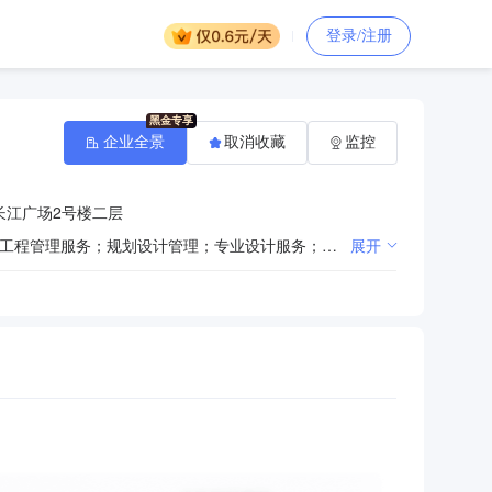
登录/注册
企业全景
取消收藏
监控
长江广场2号楼二层
一般项目：工程造价咨询业务；政府采购代理服务；招投标代理服务；财政资金项目预算绩效评价服务；工程管理服务；规划设计管理；专业设计服务；消防技术服务；水土流失防治服务；水利相关咨询服务；节能管理服务；环保咨询服务；社会稳定风险评估；房地产评估；物业服务评估；资产评估；财务咨询；融资咨询服务；承接档案服务外包；信息咨询服务（不含许可类信息咨询服务）；市场调查（不含涉外调查）；社会调查（不含涉外调查）；业务培训（不含教育培训、职业技能培训等需取得许可的培训）；会议及展览服务；商务代理代办服务；信息技术咨询服务；网络技术服务；信息系统集成服务；软件开发；软件销售；软件外包服务；网络与信息安全软件开发；人工智能应用软件开发；计算机软硬件及辅助设备批发；计算机软硬件及辅助设备零售；办公设备销售；技术服务、技术开发、技术咨询、技术交流、技术转让、技术推广（除许可业务外，可自主依法经营法律法规非禁止或限制的项目）许可项目：司法鉴定服务；拍卖业务；建设工程监理；测绘服务；国家秘密载体技术服务（依法须经批准的项目，经相关部门批准后方可开展经营活动，具体经营项目以相关部门批准文件或许可证件为准）
展开