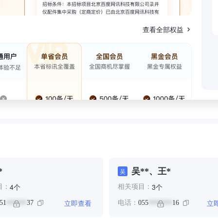
查看全部权益
*
吴**、王*
吴
个
个
4
3
目：
相关项目：
立即查看
立
51
37
电话：
055
16
******
*******