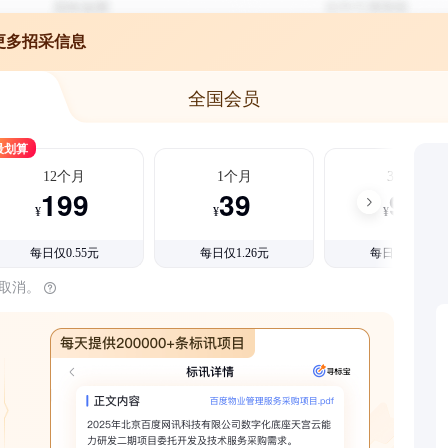
更多招采信息
全国会员
最划算
12个月
1个月
3个月
199
39
99
¥
¥
¥
每日仅0.55元
每日仅1.26元
每日仅1.08元
时取消。