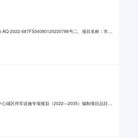
022-687FS34080120220786号二、项目名称：市级
创新产业基地三期（南区）B座215-13成交金额：
服务时间：详见磋商文件服务标准：详见磋商文件五、评
心城区停车设施专项规划（2022—2035）编制项目品目服
7获取采购文件的地点安徽宜城工程咨询有限公司获取采购文件时
￥2*.000000万元（人民币