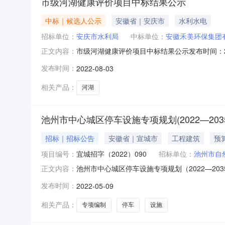
市级河湖健康评价项目中标结果公示
中标｜候选人公示
安徽省｜安庆市
水利水电
招标单位：
安庆市水利局
中标单位：
安徽禾美环保集团
市级河湖健康评价项目中标结果公示发布时间：2022-
正文内容：
河湖健康评价项目三、成交信息供应商名称：安徽
发布时间：
2022-08-03
320000.00元四、主要标的信息服务类名
相关产品：
河湖
池州市中心城区停车设施专项规划(2022—20
招标｜招标公告
安徽省｜宣城市
工程建筑
预
项目编号：
宜城招字（2022）090
招标单位：
池州市自
池州市中心城区停车设施专项规划（2022—2
正文内容：
务/专业技术服务/其他专业技术服务采购单位池州
发布时间：
2022-05-09
间2022年05月0*日至2022年05月12日每日上午
相关产品：
专项编制
停车
设施