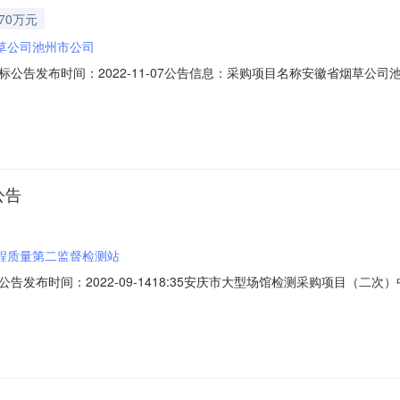
.70万元
草公司池州市公司
公告发布时间：2022-11-07公告信息：采购项目名称安徽省烟草公司
市公告时间2022年11月07日0*:*5获取招标文件时间2022年11月07日至
售价￥300获取招标文件的地点安徽宜城工程咨询有限公司开标时间2022年1
公告
程质量第二监督检测站
布时间：2022-09-1418:35安庆市大型场馆检测采购项目（二次）中
目名称：安庆市大型场馆检测采购项目（二次）三、中标信息供应商名称：安徽
四、主要标的信息服务类名称：安庆市大型场馆检测采购项目（二次）服务范