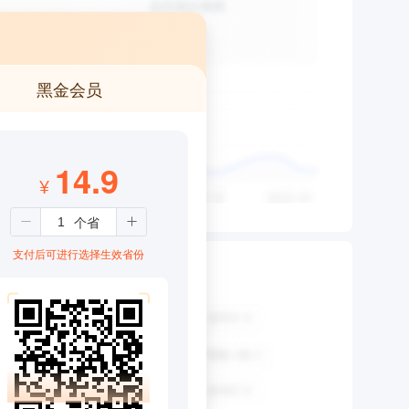
黑金会员
14.9
¥
支付后可进行选择生效省份