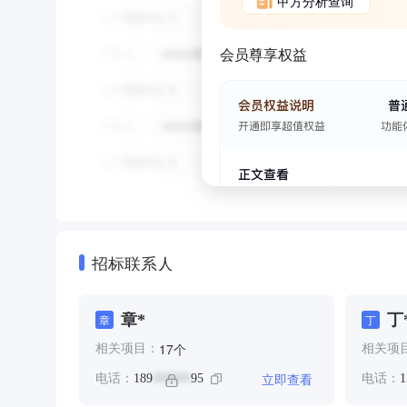
甲方分析查询
会员尊享权益
招标联系人
章*
丁
章
丁
个
17
相关项目：
相关项
立即查看
电话：
189
95
电话：
1
******