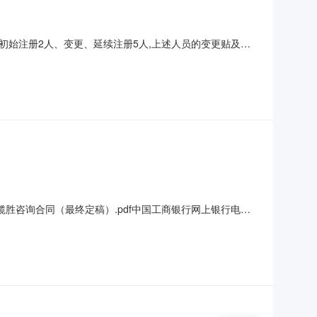
师初始注册2人、变更、延续注册5人,上述人员的变更贴及证
造价管理办公室二、变更注册领取方式:(一)本人办理:凭本人
、代领人的身份证复印件、注册证书原件领取;注:延续注册通
胜咨询合同（最终定稿）.pdf中国工商银行网上银行电子
盛置业有限公司人账号1309009909200026341收款账号
（大写）人民币叁万壹仟玖佰贰拾