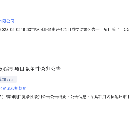
有限公司
08-0318:30市级河湖健康评价项目成交结果公告一、项目编号：CG-AQ-2
禾美环保集团有限公司供应商地址：合肥市蜀山经济技术开发区湖光路自主
称：市级河湖健康评价项目服务范围：详见磋商文件服务要求：详见磋商文件
35)编制项目竞争性谈判公告
算28万元
然资源和规划局
035）编制项目竞争性谈判公告公告概要：公告信息：采购项目名称池州市中
市自然资源和规划局行政区域池州市公告时间2022年05月0*日0*:3
:*:00至12:00下午:1*:30至17:00（北京时间，法定节假日除外）预算金额