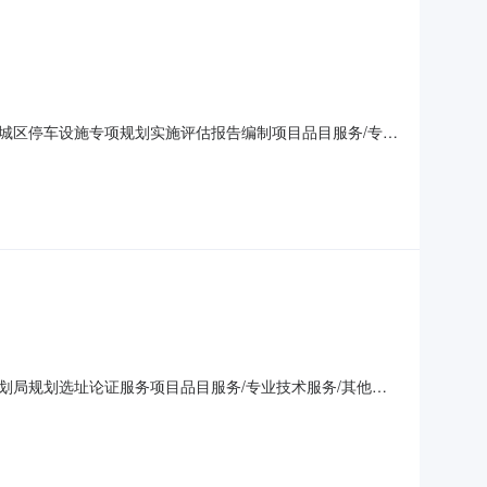
城区停车设施专项规划实施评估报告编制项目品目服务/专业
文件的地点安徽宜城工程咨询有限公司获取采购文件时间2022
2.000000万元（人民币）联系人及联系方式：
局规划选址论证服务项目品目服务/专业技术服务/其他专
安徽宜城工程咨询有限公司获取采购文件时间2022年03月
00000万元（人民币）联系人及联系方式：项目联系人