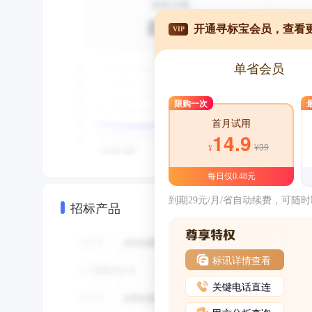
开通寻标宝会员，查看
VIP
单省会员
限购一次
首月试用
14.9
¥39
¥
每日仅0.48元
到期29元/月/省自动续费，可随
招标产品
标讯详情查看
关键电话直连