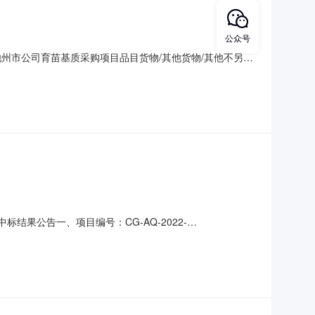
公众号
池州市公司育苗基质采购项目品目货物/其他货物/其他不另分
2022年11月1*日每日上午:*:30至11:30下午:15:00
1月2*日1*:30开标地
标结果公告一、项目编号：CG-AQ-2022-
省建筑工程质量第二监督检测站供应商地址：安徽省合肥市蜀山区
围：详见招标文件服务要求：详见招标文件服务时间：自合同签