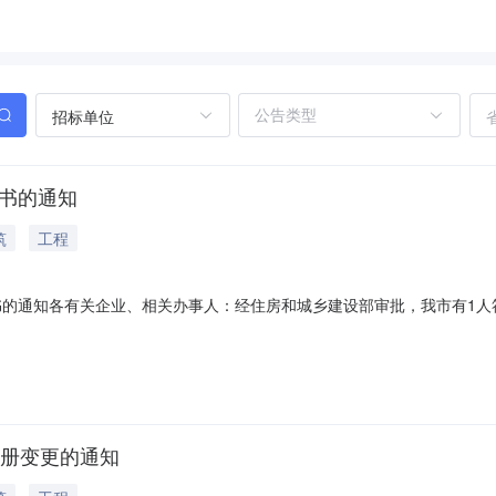
招标单位
证书的通知
筑
工程
证书的通知各有关企业、相关办事人：经住房和城乡建设部审批，我市有1
事项通知如下：一、领取地点：安庆政府政务服务中心大厅2楼工程建设类
字的委托书及代办人身份证办理。2.本人领取：凭本人身份证办理。3.
注册变更的通知