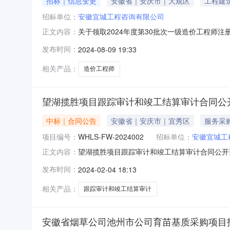
招标｜信息变更
安徽省｜安庆市｜大观区
工程建
招标单位：
安徽宜城工程咨询有限公司
关于领取2024年度第30批次一级造价工程师
正文内容：
书已制作完成,由省住房和城乡建设厅委托我局发放
发布时间：
2024-08-09 19:33
身份证、注册证书原件领取。(二)他人代办:凭
过人员,旧
相关产品：
造价工程师
望湖揽胜项目跟踪审计和竣工结算审计合同公
中标｜合同公告
安徽省｜安庆市｜宜秀区
服务采
项目编号：
WHLS-FW-2024002
招标单位：
安徽宜城工
望湖揽胜项目跟踪审计和竣工结算审计合同公开望
正文内容：
回单电子回单号码：0066-8848-1974-11
发布时间：
2024-02-04 18:13
人348716000013000283225开户银
相关产品：
跟踪审计和竣工结算审计
安徽省烟草公司池州市公司育苗基质采购项目