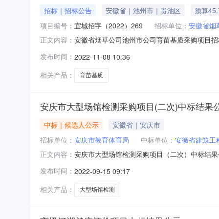
招标｜招标公告
安徽省｜池州市｜贵池区
预算45
项目编号：
宜城招字（2022）269
招标单位：
安徽省烟
安徽省烟草公司池州市公司育苗基质采购项目招标
正文内容：
类的物品采购单位安徽省烟草公司池州市公司行政区域池州
发布时间：
2022-11-08 10:36
至17:00（北京时间，法定节假日除外）招标文件
相关产品：
育苗基质
安庆市大型场馆检测采购项目(二次)中标结果
中标｜候选人公示
安徽省｜安庆市
招标单位：
安庆市教育体育局
中标单位：
安徽省建筑工
安庆市大型场馆检测采购项目（二次）中标结果公告发
正文内容：
550FS34080120220764号二、项
发布时间：
2022-09-15 09:17
山湖路567号中标金额：746000.00元
订之日起3
相关产品：
大型场馆检测