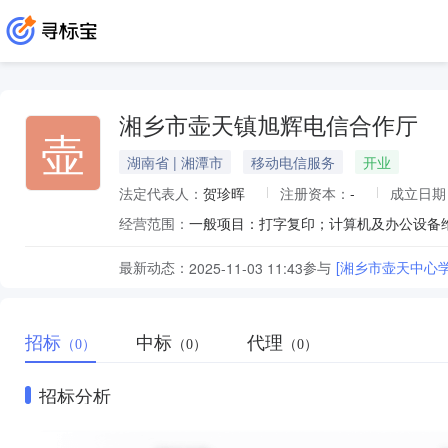
湘乡市壶天镇旭辉电信合作厅
壶
湖南省 | 湘潭市
移动电信服务
开业
法定代表人：
贺珍晖
注册资本：
-
成立日期
经营范围：
最新动态：
参与
[湘乡市壶天中心
2025-11-03 11:43
招标
中标
代理
（0）
（0）
（0）
招标分析