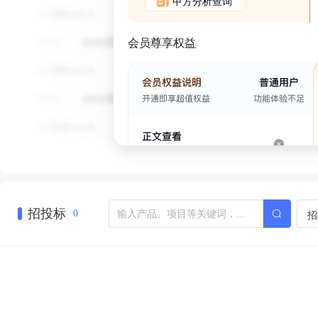
甲方分析查询
会员尊享权益
招投标
招
0