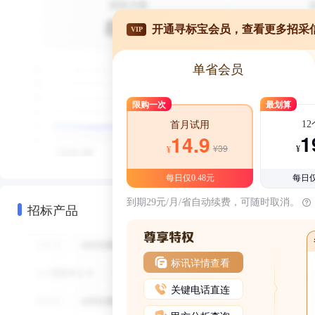
开通寻标宝会员，查看更多招采
VIP
单省会员
限购一次
最划算
1
首月试用
1
14.9
¥39
¥
¥
每日仅0.48元
每日仅
到期29元/月/省自动续费，可随时取消。
招标产品
标讯详情查看
关键电话直连