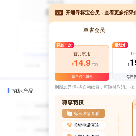
开通寻标宝会员，查看更多招采
VIP
单省会员
限购一次
最划算
1
首月试用
1
14.9
¥39
¥
¥
每日仅0.48元
每日仅
到期29元/月/省自动续费，可随时取消。
招标产品
标讯详情查看
关键电话直连