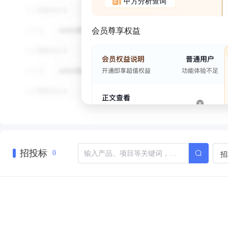
甲方分析查询
会员尊享权益
招投标
招
0