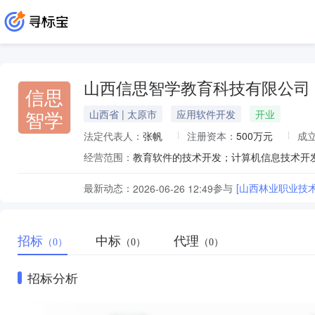
山西信思智学教育科技有限公司
信思
智学
山西省 | 太原市
应用软件开发
开业
法定代表人：
张帆
注册资本：
500万元
成
经营范围：
最新动态：
参与
2026-06-26 12:49
招标
中标
代理
（0）
（0）
（0）
招标分析