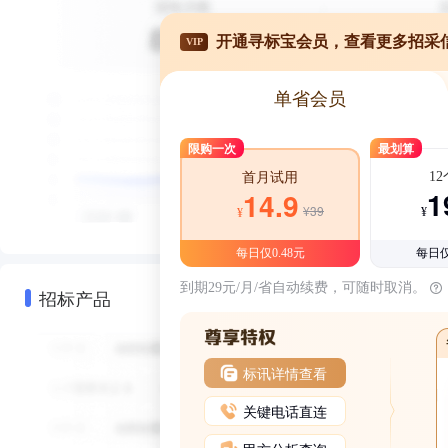
开通寻标宝会员，查看更多招采
VIP
单省会员
限购一次
最划算
1
首月试用
1
14.9
¥39
¥
¥
每日仅0.48元
每日仅
到期29元/月/省自动续费，可随时取消。
招标产品
标讯详情查看
关键电话直连