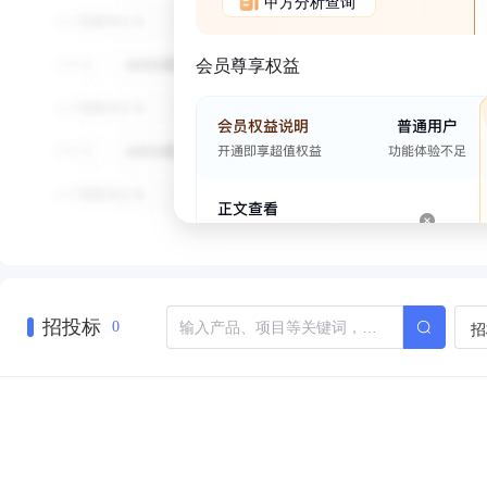
甲方分析查询
会员尊享权益
招投标
招
0