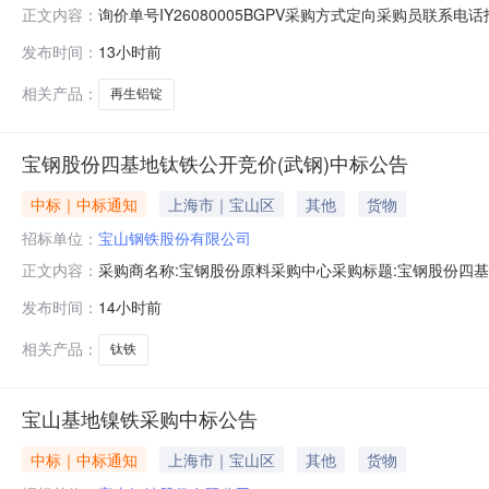
询价单号IY26080005BGPV采购方式定向采购员联系
正文内容：
牌采购数量计量单位要求交货期备注A5678974外购3系再
发布时间：
13小时前
额度：0.0元三、商务条款：定价说明：湿公吨。限价类别：
相关产品：
再生铝锭
宝钢股份四基地钛铁公开竞价(武钢)中标公告
中标｜中标通知
上海市｜宝山区
其他
货物
招标单位：
宝山钢铁股份有限公司
采购商名称:宝钢股份原料采购中心采购标题:宝钢股份四基地钛
正文内容：
点击：
发布时间：
14小时前
相关产品：
钛铁
宝山基地镍铁采购中标公告
中标｜中标通知
上海市｜宝山区
其他
货物