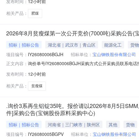
发布时间：
12小时前
二、保证金额度：2000000.0元三、商务条款：定价
相关产品：
肥煤
2026年8月贫瘦煤第一次公开竞价(7000吨)采购公告
招标｜招标公告
湖北省｜武汉市｜青山区
能源化工
货物
项目编号：
IY26080006BGJH
招标单位：
宝山钢铁股份有限公司
询价单号IY26080006BGJH采购方式公开采购员联系电话报
正文内容：
料名称规格型号品牌采购数量计量单位要求交货期备注AA0000
发布时间：
12小时前
度：2000000.0元三、商务条款：定价说明：湿公吨。
相关产品：
贫瘦煤
.询价3系再生铝锭35吨。报价请以2026年8月5日SMM
件]采购公告(宝钢股份原料采购中心)
招标｜招标公告
河南省｜三门峡市｜陕州区
其他
货物
项目编号：
IY26080005BGPV
招标单位：
宝山钢铁股份有限公司