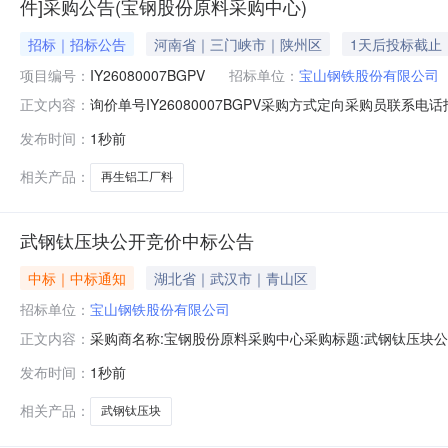
件]采购公告(宝钢股份原料采购中心)
招标｜招标公告
河南省｜三门峡市｜陕州区
1天后投标截止
项目编号：
IY26080007BGPV
招标单位：
宝山钢铁股份有限公司
询价单号IY26080007BGPV采购方式定向采购员联系
正文内容：
牌采购数量计量单位要求交货期备注AB0058086系工厂料
发布时间：
1秒前
度：0.0元三、商务条款：定价说明：湿公吨。限价类别：数
相关产品：
再生铝工厂料
武钢钛压块公开竞价中标公告
中标｜中标通知
湖北省｜武汉市｜青山区
招标单位：
宝山钢铁股份有限公司
采购商名称:宝钢股份原料采购中心采购标题:武钢钛压块公开竞
正文内容：
发布时间：
1秒前
相关产品：
武钢钛压块