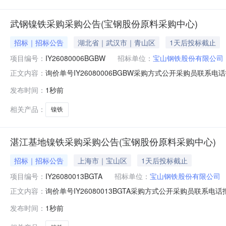
武钢镍铁采购采购公告(宝钢股份原料采购中心)
招标｜招标公告
湖北省｜武汉市｜青山区
1天后投标截止
项目编号：
IY26080006BGBW
招标单位：
宝山钢铁股份有限公司
询价单号IY26080006BGBW采购方式公开采购员联系电话报
正文内容：
物料名称规格型号品牌采购数量计量单位要求交货期备注A5370
发布时间：
1秒前
保证金额度：300000.0元三、商务条款：定价说明：湿公
相关产品：
镍铁
湛江基地镍铁采购采购公告(宝钢股份原料采购中心)
招标｜招标公告
上海市｜宝山区
1天后投标截止
项目编号：
IY26080013BGTA
招标单位：
宝山钢铁股份有限公司
询价单号IY26080013BGTA采购方式公开采购员联系电话报
正文内容：
料名称规格型号品牌采购数量计量单位要求交货期备注A1670
发布时间：
1秒前
300000.0元三、商务条款：定价说明：湿公吨。限价类别：