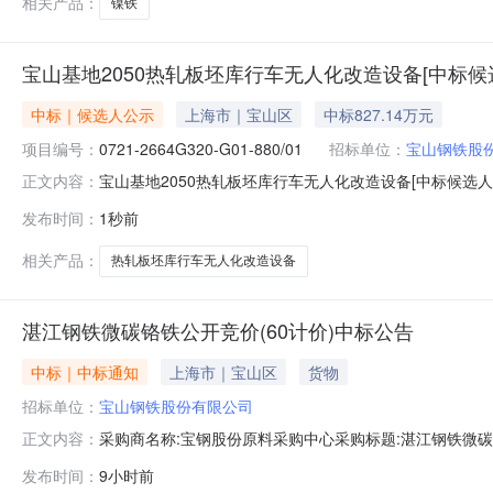
相关产品：
镍铁
宝山基地2050热轧板坯库行车无人化改造设备[中标候
中标｜候选人公示
上海市｜宝山区
中标827.14万元
项目编号：
0721-2664G320-G01-880/01
招标单位：
宝山钢铁股
宝山基地2050热轧板坯库行车无人化改造设备[中标候选人
正文内容：
2026年08月09日本宝山基地2050热轧板坯库行车无人化改
发布时间：
1秒前
人化改造设备的中标候选人，现公示如下：一、评标情况1、
相关产品：
热轧板坯库行车无人化改造设备
湛江钢铁微碳铬铁公开竞价(60计价)中标公告
中标｜中标通知
上海市｜宝山区
货物
招标单位：
宝山钢铁股份有限公司
采购商名称:宝钢股份原料采购中心采购标题:湛江钢铁微碳铬铁
正文内容：
点击：
发布时间：
9小时前