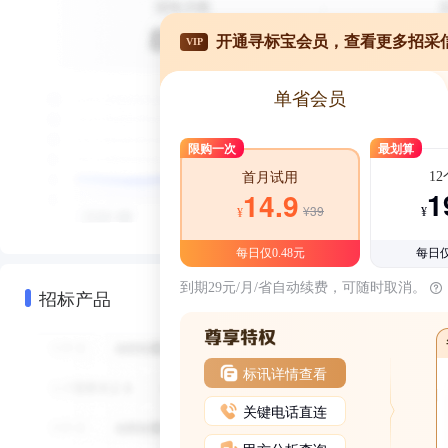
开通寻标宝会员，查看更多招采
VIP
单省会员
限购一次
最划算
1
首月试用
1
14.9
¥39
¥
¥
每日仅0.48元
每日仅
到期29元/月/省自动续费，可随时取消。
招标产品
标讯详情查看
关键电话直连