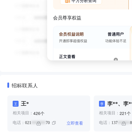
甲方分析查询
会员尊享权益
招标联系人
王*
李**、李*
王
李
个
个
426
221
相关项目：
相关项目：
立即查看
电话：
021
70
电话：
137
8
*******
******