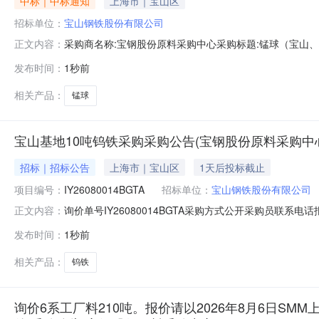
中标｜中标通知
上海市｜宝山区
招标单位：
宝山钢铁股份有限公司
采购商名称:宝钢股份原料采购中心采购标题:锰球（宝山、梅山
正文内容：
发布时间：
1秒前
相关产品：
锰球
宝山基地10吨钨铁采购采购公告(宝钢股份原料采购中
招标｜招标公告
上海市｜宝山区
1天后投标截止
项目编号：
IY26080014BGTA
招标单位：
宝山钢铁股份有限公司
询价单号IY26080014BGTA采购方式公开采购员联系电话报
正文内容：
料名称规格型号品牌采购数量计量单位要求交货期备注A156523
发布时间：
1秒前
保证金额度：300000.0元三、商务条款：定价说明：湿公
相关产品：
钨铁
询价6系工厂料210吨。报价请以2026年8月6日SMM上