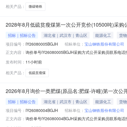
相关产品：
微碳铬铁
2028年8月低硫贫瘦煤第一次公开竞价(10500吨)采
招标｜招标公告
湖北省｜武汉市｜青山区
能源化工
货物
项目编号：
IY26080005BGJH
招标单位：
宝山钢铁股份有限公司
询价单号IY26080005BGJH采购方式公开采购员联系电话报
正文内容：
料名称规格型号品牌采购数量计量单位要求交货期备注AB07082
发布时间：
11小时前
证金额度：2000000.0元三、商务条款：定价说明：
相关产品：
低硫贫瘦煤
2026年8月询价一类肥煤(原品名:肥煤-许疃)第一次公
招标｜招标公告
湖北省｜武汉市｜青山区
能源化工
货物
项目编号：
IY26080004BGJH
招标单位：
宝山钢铁股份有限公司
询价单号IY26080004BGJH采购方式公开采购员联系电话报
正文内容：
料名称规格型号品牌采购数量计量单位要求交货期备注AA0000