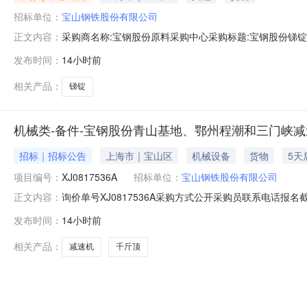
招标单位：
宝山钢铁股份有限公司
采购商名称:宝钢股份原料采购中心采购标题:宝钢股份锑锭采购
正文内容：
发布时间：
14小时前
相关产品：
锑锭
机械类-备件-宝钢股份青山基地、鄂州程潮和三门峡减速
招标｜招标公告
上海市｜宝山区
机械设备
货物
5天
项目编号：
XJ0817536A
招标单位：
宝山钢铁股份有限公司
询价单号XJ0817536A采购方式公开采购员联系电话报名截
正文内容：
采购数量计量单位要求交货期备注C7155705冷却塔减速机(含电
发布时间：
14小时前
直径:55mm;齿轮精度等级:外齿轮6级,内齿轮7级;输入转速:985
相关产品：
减速机
千斤顶