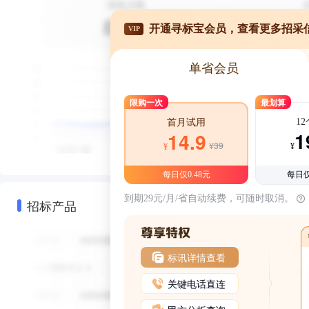
开通寻标宝会员，查看更多招采
VIP
单省会员
限购一次
最划算
1
首月试用
1
14.9
¥39
¥
¥
每日仅0.48元
每日仅
到期29元/月/省自动续费，可随时取消。
招标产品
标讯详情查看
关键电话直连