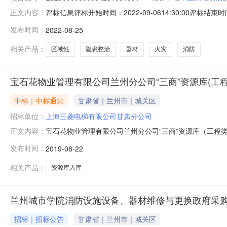
评标信息评标开始时间：2022-09-0614:30:00评标
正文内容：
段编号投标金额（万元）或费率（%）1兰州顺明消防器材有限公司否
发布时间：
2022-08-25
E620000060003423100100187.8000万元3甘肃联城消
相关产品：
区域性
隐患整治
器材
火灾
消防
宝石花物业管理有限公司兰州分公司“三商”资源库(工
中标｜中标通知
甘肃省｜兰州市｜城关区
招标单位：
上海三菱电梯有限公司甘肃分公司
宝石花物业管理有限公司兰州分公司“三商”资源库（工
正文内容：
业管理有限公司兰州分公司“三商”资源库（工程类）入库
发布时间：
2019-08-22
电梯有限公司甘肃分公司8512兰州三羽机电安装有限公司80
78.8656甘肃巨人
相关产品：
资源库入库
兰州城市学院消防设施设备、器材维修与更换政府采
招标｜招标公告
甘肃省｜兰州市｜城关区