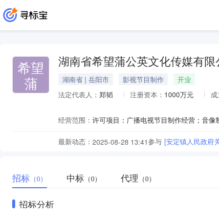
湖南省希望蒲公英文化传媒有限
希望
蒲
湖南省 | 岳阳市
影视节目制作
开业
法定代表人：
郑韬
注册资本：
1000万元
成
经营范围：
最新动态：
参与
[安定镇人民政府
2025-08-28 13:41
招标
中标
代理
（0）
（0）
（0）
招标分析