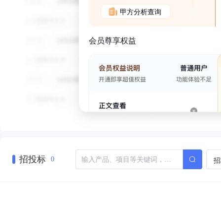
甲方分析查询
会员尊享权益
招投标
招
0