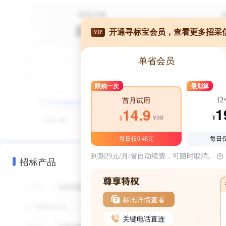
开通寻标宝会员，查看更多招采
VIP
单省会员
限购一次
最划算
1
首月试用
1
14.9
¥39
¥
¥
每日仅0.48元
每日仅
到期29元/月/省自动续费，可随时取消。
招标产品
标讯详情查看
关键电话直连