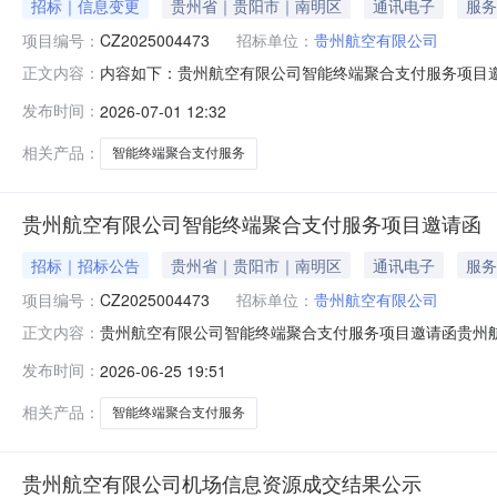
招标｜信息变更
贵州省｜贵阳市｜南明区
通讯电子
服务
项目编号：
CZ2025004473
招标单位：
贵州航空有限公司
内容如下：贵州航空有限公司智能终端聚合支付服务项目邀请
正文内容：
交响应文件，现做出如下延期：变更事项1：原邀请函“2.1获
发布时间：
2026-07-01 12:32
间：【2026】年【7】月【1】日至【2026】年【7】月
相关产品：
智能终端聚合支付服务
贵州航空有限公司智能终端聚合支付服务项目邀请函
招标｜招标公告
贵州省｜贵阳市｜南明区
通讯电子
服务
项目编号：
CZ2025004473
招标单位：
贵州航空有限公司
贵州航空有限公司智能终端聚合支付服务项目邀请函贵州航
正文内容：
号：【CZ2025004473】。1.3项目类别：【服务类
发布时间：
2026-06-25 19:51
位：【笔】）交易费率限价（单位：%）备注1借记卡手续费10.
相关产品：
智能终端聚合支付服务
贵州航空有限公司机场信息资源成交结果公示