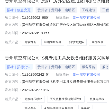
贵州航空有限公司货运厂房办公区屋顶及雨棚防水维
招标｜信息变更
贵州省｜贵阳市｜南明区
工程建筑
工程
项目编号：
CZ202500219801
招标单位：
贵州航空有限公司
贵州航空有限公司货运厂房办公区屋顶及雨棚防水维修项目竞
正文内容：
目递交响应供应商不足三家，现做出如下延期变更：变更事项1：
发布时间：
2026-07-31 09:11
月31日至2026年8月5日。变更事项2：原竞价公告“4.1
相关产品：
外墙翻新
屋顶防水维修
排水管更换
雨棚维修
贵州航空有限公司飞机专用工具及设备维修服务采购
招标｜招标公告
贵州省｜贵阳市｜南明区
服务采购
服务
项目编号：
CZ202500242101
招标单位：
贵州航空有限公司
贵州航空有限公司飞机专用工具及设备维修服务采购项目竞
正文内容：
简介1.1项目名称：【飞机专用工具及设备维修服务采购项目】1
发布时间：
2026-07-27 10:07
量、限价或预算：序号名称规格、参数、型号、大小、材
备F80229
相关产品：
更换稳压模块
灭火瓶释放系统测试设备
更换电路板
更换探头
火警系统测试盒及电缆
热像仪