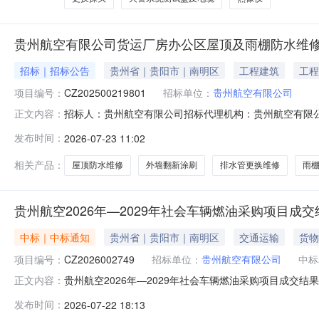
贵州航空有限公司货运厂房办公区屋顶及雨棚防水维
招标｜招标公告
贵州省｜贵阳市｜南明区
工程建筑
工程
项目编号：
CZ202500219801
招标单位：
贵州航空有限公司
招标人：贵州航空有限公司招标代理机构：贵州航空有限公
正文内容：
【货运厂房办公区屋顶及雨棚防水维修项目】进行竞价采购。1、
发布时间：
2026-07-23 11:02
目类别：【服务类】。1.4资金来源：企业自筹资金；1
（单位：人民币
相关产品：
屋顶防水维修
外墙翻新涂刷
排水管更换维修
雨
贵州航空2026年—2029年社会车辆燃油采购项目成
中标｜中标通知
贵州省｜贵阳市｜南明区
交通运输
货物
项目编号：
CZ2026002749
招标单位：
贵州航空有限公司
中标
贵州航空2026年—2029年社会车辆燃油采购项目成交结果
正文内容：
购方式：询比采购评审时间：2026年7月17日经评审
发布时间：
2026-07-22 18:13
机场加油站贵州航空2026年—2029年社会车辆燃油采购项目