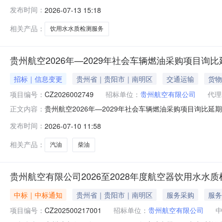
社会信用代码中标供应商名称报价方式报价(中标价、下浮率或费率
发布时间：
2026-07-13 15:18
用水水质检测服务成交结果公示项目名称：【2026至202
相关产品：
饮用水水质检测服务
贵州航空2026年—2029年社会车辆燃油采购项目询
招标｜信息变更
贵州省｜贵阳市｜南明区
交通运输
货物
项目编号：
CZ2026002749
招标单位：
贵州航空有限公司
代理
贵州航空2026年—2029年社会车辆燃油采购项目询比延期
正文内容：
询比文件供应商不足3家，现做出如下延期变更：变更事项1：原
发布时间：
2026-07-10 11:58
时间）。变更事项2：原询比公告响应文件递交的截止时间（报价
相关产品：
汽油
柴油
贵州航空有限公司2026至2028年度航空器饮用水水
中标｜中标通知
贵州省｜贵阳市｜南明区
服务采购
服务
项目编号：
CZ202500217001
招标单位：
贵州航空有限公司