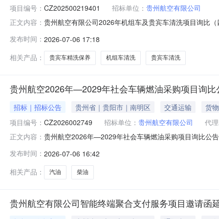
项目编号：
CZ202500219401
招标单位：
贵州航空有限公司
贵州航空有限公司2026年机组车及贵宾车清洗项目询比（四
正文内容：
名供应商不足三家，现做出如下延期变更：变更事项1：原询比公
发布时间：
2026-07-06 17:18
2026年7月12日。变更事项2：原询比公告“4.1响应文件
相关产品：
贵宾车精洗保养
机组车清洗
贵宾车清洗
贵州航空2026年—2029年社会车辆燃油采购项目询比
招标｜招标公告
贵州省｜贵阳市｜南明区
交通运输
货物
项目编号：
CZ2026002749
招标单位：
贵州航空有限公司
代理
贵州航空2026年—2029年社会车辆燃油采购项目询比
正文内容：
州航空2026年—2029年社会车辆燃油采购项目进行询比采购。
发布时间：
2026-07-06 16:42
目类别：货物类。1.4资金来源：企业自筹资金；1.5
相关产品：
汽油
柴油
贵州航空有限公司智能终端聚合支付服务项目邀请函