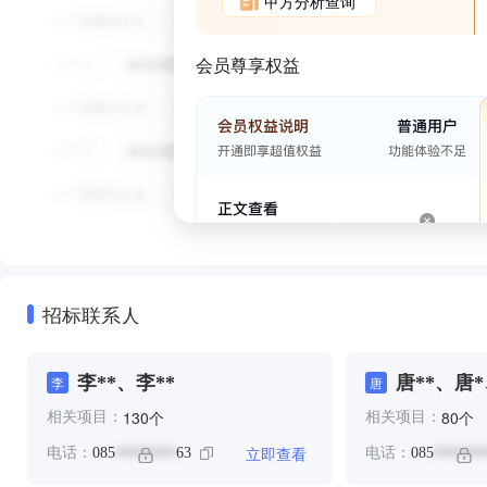
甲方分析查询
会员尊享权益
招标联系人
李**、李**
唐**、唐*
李
唐
个
个
130
80
相关项目：
相关项目：
立即查看
电话：
085
63
电话：
085
********
*******