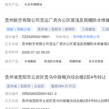
相关产品：
社会车辆燃油
贵州航空有限公司货运厂房办公区屋顶及雨棚防水维
招标｜招标公告
贵州省｜贵阳市｜南明区
工程建筑
工程
项目编号：
CZ202500219801
招标单位：
贵州航空有限公司
贵州航空有限公司货运厂房办公区屋顶及雨棚防水维修项目
正文内容：
项目简介1.1项目名称：【货运厂房办公区屋顶及雨棚防水维修项
发布时间：
2026-07-22 09:23
容、数量、限价或预算：序号采购内容采购数量规格、参数
需对屋面防
相关产品：
外墙翻新
屋顶防水维修
雨棚维修
排水管更换
贵州省贵阳市云岩区贵乌中路顺兴综合楼2层4号转让
贵州省｜贵阳市｜云岩区
预算284.31万元
项目编号：
GR2026GD0001621-2
贵州省贵阳市云岩区贵乌中路顺兴综合楼2层4号转让挂牌日期：
正文内容：
云岩区贵乌中路顺兴综合楼2层4号转让资产类别房产转让方名
发布时间：
2026-07-16 18:54