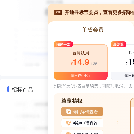
开通寻标宝会员，查看更多招采
VIP
单省会员
限购一次
最划算
1
首月试用
1
14.9
¥39
¥
¥
每日仅0.48元
每日仅
到期29元/月/省自动续费，可随时取消。
招标产品
标讯详情查看
关键电话直连