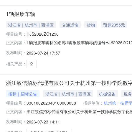
1辆报废车辆
浙江省｜杭州市｜西湖区
交通运输
货物
预算2355元
项目编号：
HJS2026ZC1256
1辆报废车辆标的名称1辆报废车辆标的编号HJS2026ZC12
正文内容：
抵押情况否权利人是否有意向行使优先购买权不涉及联系人楼先生
发布时间：
2026-07-24 17:57
基本情况报废物资报废物资标的名称1辆报废车辆规格型
相关产品：
空
浙江致信招标代理有限公司关于杭州第一技师学院数字
招标｜招标公告
浙江省｜杭州市｜西湖区
机械设备
服务
项目编号：
330100262040100000038
招标单位：
杭州第一技师学
浙江致信招标代理有限公司关于杭州第一技师学院数字化智
正文内容：
核平台)招标项目的潜在投标人应在政采云平台线上获取（下
发布时间：
2026-07-23 14:11
330100262040100000038项目名称：数字化智
智