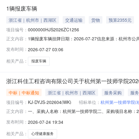
1辆报废车辆
浙江省｜杭州市｜西湖区
交通运输
货物
预算2355元
项目编号：
0000000HJS2026ZC1256
1辆报废车辆挂牌日期：2026-07-27信息来源：杭州市公
正文内容：
学院转让标的所在地区杭州市挂牌价格2,355元挂牌期间5挂
发布时间：
2026-07-27 03:06
相关产品：
报废车辆
浙江科佳工程咨询有限公司关于杭州第一技师学院20
中标｜中标通知
浙江省｜杭州市｜西湖区
服务采购
服务
项目编号：
KJ-DYJS-202604(WK)
招标单位：
杭州第一技师学院(
一、采购人名称：杭州第一技师学院二、采购项目名称：202
正文内容：
2026-07-23六、成交结果：序号项目名称中标单位中标
发布时间：
2026-07-24 19:34
号七、其它事项：各参加采购活动的供应商认为该成交结
日内，
相关产品：
心理健康服务