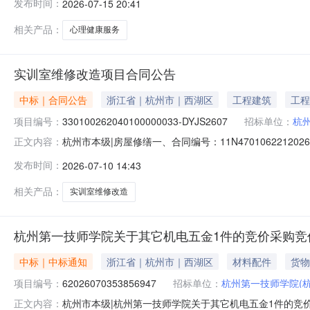
发布时间：
2026-07-15 20:41
间、开启时间2026年07月16日09点30分00秒2026年0
相关产品：
心理健康服务
实训室维修改造项目合同公告
中标｜合同公告
浙江省｜杭州市｜西湖区
工程建筑
工程
项目编号：
330100262040100000033-DYJS2607
招标单位：
杭
杭州市本级|房屋修缮一、合同编号：11N470106221202
正文内容：
室维修改造项目五、合同主体采购人（甲方）：杭州第一技师
发布时间：
2026-07-10 14:43
地址：浙江省杭州市上城区联系方式：0571-8722818
相关产品：
实训室维修改造
杭州第一技师学院关于其它机电五金1件的竞价采购竞
中标｜中标通知
浙江省｜杭州市｜西湖区
材料配件
货物
项目编号：
62026070353856947
招标单位：
杭州第一技师学院(
杭州市本级|杭州第一技师学院关于其它机电五金1件的竞价采
正文内容：