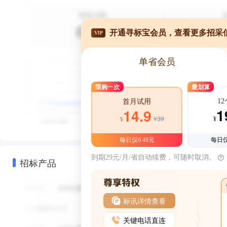
开通寻标宝会员，查看更多招采
VIP
单省会员
限购一次
最划算
1
首月试用
1
14.9
¥39
¥
¥
每日仅0.48元
每日仅
到期29元/月/省自动续费，可随时取消。
招标产品
标讯详情查看
关键电话直连