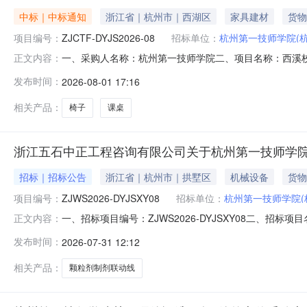
中标｜中标通知
浙江省｜杭州市｜西湖区
家具建材
货物
项目编号：
ZJCTF-DYJS2026-08
招标单位：
杭州第一技师学院(
一、采购人名称：杭州第一技师学院二、项目名称：西溪校区学
正文内容：
日六、成交信息：1.成交结果：序号成交金额中标供应商名称
发布时间：
2026-08-01 17:16
信息：序号标的名称品牌规格型号数量单价(元)1课桌荣华700*
相关产品：
椅子
课桌
浙江五石中正工程咨询有限公司关于杭州第一技师学
招标｜招标公告
浙江省｜杭州市｜拱墅区
机械设备
货物
项目编号：
ZJWS2026-DYJSXY08
招标单位：
杭州第一技师学院(
一、招标项目编号：ZJWS2026-DYJSXY08二、招
正文内容：
备采购项目，主要内容：1套颗粒剂制剂联动线（湿法混合
发布时间：
2026-07-31 12:12
合同签署后60个日历天供货、安装、调试完成。六、投标
良好的商业信誉和
相关产品：
颗粒剂制剂联动线