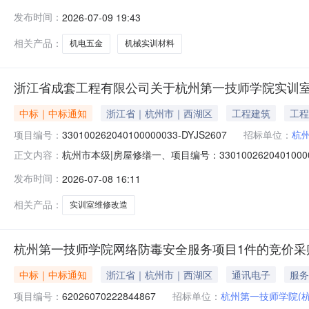
学院关于其它机电五金1件的竞价采购项目编号：62026070
发布时间：
2026-07-09 19:43
州市本级报价起止时间：2026-07-0310:57-2026
相关产品：
机电五金
机械实训材料
浙江省成套工程有限公司关于杭州第一技师学院实训室
中标｜中标通知
浙江省｜杭州市｜西湖区
工程建筑
工程
项目编号：
330100262040100000033-DYJS2607
招标单位：
杭
杭州市本级|房屋修缮一、项目编号：3301002620401
正文内容：
供应商名称中标供应商地址1总价：983866（元）浙江
发布时间：
2026-07-08 16:11
名称标的名称施工范围施工工期项目经理执业证书信息1
相关产品：
实训室维修改造
杭州第一技师学院网络防毒安全服务项目1件的竞价采
中标｜中标通知
浙江省｜杭州市｜西湖区
通讯电子
服务
项目编号：
62026070222844867
招标单位：
杭州第一技师学院(