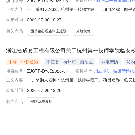
项目编号：
ZJCTF-DYJS2026-06
招标单位：
杭州第一技师学院(
一、采购人名称：杭州第一技师学院二、项目名称：图书馆心
正文内容：
期：2026年6月25日六、成交信息：序号成交金额成交人
发布时间：
2026-07-06 19:27
七、评审专家名单：朱丽莎、蔡枫楠、李吉亮（采购人代表
商认为该中标/
相关产品：
图书馆心理咨询室建设
外墙装修
浙江省成套工程有限公司关于杭州第一技师学院临安
中标｜中标通知
浙江省｜杭州市｜西湖区
弱电安防
货物
项目编号：
ZJCTF-DYJS2026-04
招标单位：
杭州第一技师学院(
一、采购人名称：杭州第一技师学院二、项目名称：临安校区安
正文内容：
15日六、中标信息：序号采购内容数量中标人名称中标价
发布时间：
2026-07-06 19:26
应利文、阮振华（采购人代表）八、代理服务费金额：772
采购过程等使
相关产品：
安防系统设备