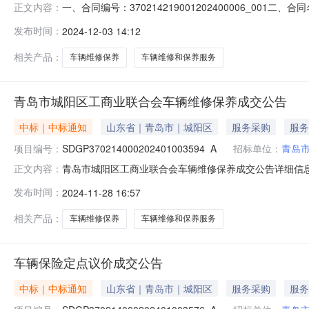
一、合同编号：370214219001202400006_001
正文内容：
同主体采购人（甲方）：青岛市城阳区工商业联合会地址：城
发布时间：
2024-12-03 14:12
城阳区崇阳路510号联系方式：18561390001六
相关产品：
车辆维修保养
车辆维修和保养服务
青岛市城阳区工商业联合会车辆维修保养成交公告
中标｜中标通知
山东省｜青岛市｜城阳区
服务采购
服务
项目编号：
SDGP370214000202401003594_A
招标单位：
青岛
青岛市城阳区工商业联合会车辆维修保养成交公告详细信
正文内容：
SDGP370214000202401003594_A三、采购人
发布时间：
2024-11-28 16:57
况：标包采购内容供应商名称采购数量成交金额AC2312
联系电话:
相关产品：
车辆维修保养
车辆维修和保养服务
车辆保险定点议价成交公告
中标｜中标通知
山东省｜青岛市｜城阳区
服务采购
服务