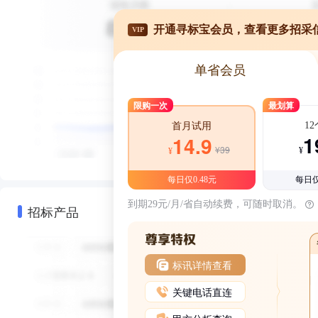
开通寻标宝会员，查看更多招采
VIP
单省会员
限购一次
最划算
1
首月试用
1
14.9
¥39
¥
¥
每日仅0.48元
每日仅
到期29元/月/省自动续费，可随时取消。
招标产品
标讯详情查看
关键电话直连