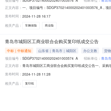
项目编号：
SDGP370214000202401003576_A
招标单位：
青岛
一、项目编号：SDGP370214000202401003
正文内容：
址：山东省-青岛市-市南区-香港中路20号北栋黄金广场第2
发布时间：
2024-11-28 16:17
五、报价信息：车辆保险车牌号保费(元)时间商业险鲁BGY061489.51
相关产品：
车辆保险
商业险
青岛市城阳区工商业联合会购买复印纸成交公告
中标｜中标通知
山东省｜青岛市｜城阳区
办公文教
货物
项目编号：
SDGP370214000202401003574_A
招标单位：
青岛
青岛市城阳区工商业联合会购买复印纸成交公告一、采购项目名称
正文内容：
四、代理机构：青岛市政务服务和公共资源交易中心五、成交日期
发布时间：
2024-11-28 11:28
区承志电脑办公中心203800元七、采购小组成员：无八、项
相关产品：
复印纸