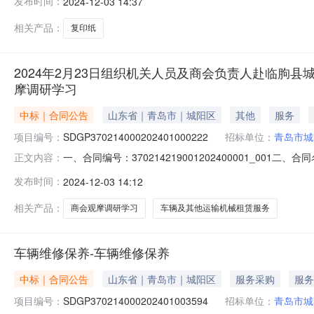
发布时间：
2024-12-03 14:37
方）：青岛市城阳区承志电脑办公中心地址：城阳区中城路39
相关产品：
复印纸
2024年2月23日组织机关人员及商会负责人赴临朐县
摩调研学习
中标｜合同公告
山东省｜青岛市｜城阳区
其他
服务
项目编号：
SDGP370214000202401000222
招标单位：
青岛市城
一、合同编号：370214219001202400001_00
正文内容：
会负责人赴临朐县城关街道商会观摩调研学习三、项目编号：SD
发布时间：
2024-12-03 14:12
摩调研学习五、合同主体采购人（甲方）：青岛市城阳区工商
相关产品：
商会观摩调研学习
车辆及其他运输机械租赁服务
车辆维修保养-车辆维修保养
中标｜合同公告
山东省｜青岛市｜城阳区
服务采购
服务
项目编号：
SDGP370214000202401003594
招标单位：
青岛市城