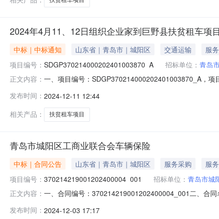
2024年4月11、12日组织企业家到巨野县扶贫租车
中标｜中标通知
山东省｜青岛市｜城阳区
交通运输
服务
项目编号：
SDGP370214000202401003870_A
招标单位：
青岛
一、项目编号：SDGP3702140002024010038
正文内容：
行社有限公司供应商地址：山东省-青岛市-市北区-市北区普
发布时间：
2024-12-11 12:44
报价信息：序号车牌号租车起止时间费用小计（元）1鲁BB66092
相关产品：
扶贫租车项目
青岛市城阳区工商业联合会车辆保险
中标｜合同公告
山东省｜青岛市｜城阳区
服务采购
服务
项目编号：
370214219001202400004_001
招标单位：
青岛市城
一、合同编号：370214219001202400004_
正文内容：
SDGP370214000202401003576四、项目名
发布时间：
2024-12-03 17:17
方）：中国太平洋财产保险股份有限公司青岛分公司地址：青岛市