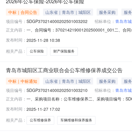
2026年公车保险-2026年公车保险
中标｜合同公告
山东省｜青岛市｜城阳区
服务采购
服务
项目编号：
SDGP370214000202501003202
招标单位：
青岛市城
一、合同编号：370214219001202500001_001二、
正文内容：
五、合同主体采购人（甲方）：青岛市城阳区工商业联合会地
发布时间：
2025-11-28 10:38
址：青岛市市南区香港中路20号北栋黄金广场第21层-25
相关产品：
公车保险
财产保险服务
青岛市城阳区工商业联合会公车维修保养成交公告
中标｜中标通知
山东省｜青岛市｜城阳区
服务采购
服务
项目编号：
SDGP370214000202501003210
招标单位：
青岛市城
一、采购项目名称：公车维修保养二、采购项目编号：SDGP
正文内容：
心五、成交日期：2025-11-2716:05:33六、成
发布时间：
2025-11-27 17:02
成员：八、项目联系人信息：戴志鹏联系电话:0532-87866
相关产品：
公车维修保养
车辆维修和保养服务