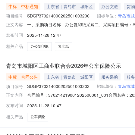
中标｜中标通知
山东省｜青岛市｜城阳区
办公文教
货物
项目编号：
SDGP370214000202501003206
招标单位：
青岛市城
一、采购项目名称：办公复印纸采购二、采购项目编号：SDG
正文内容：
中心五、成交日期：2025-11-2811:31:45六、
发布时间：
2025-11-28 12:47
八、项目联系人信息：戴志鹏联系电话:0532-87866488
相关产品：
办公复印纸
复印纸
青岛市城阳区工商业联合会2026年公车保险公示
中标｜合同公告
山东省｜青岛市｜城阳区
服务采购
服务
项目编号：
SDGP370214000202501003202
招标单位：
青岛市城
合同编号：370214219001202500001_001合同名
正文内容：
商业联合会地址：城阳区正阳路201号联系方式：13061
发布时间：
2025-11-28 10:47
层-25层联系方式：13553002896合同签订日期：2025
相关产品：
公车保险