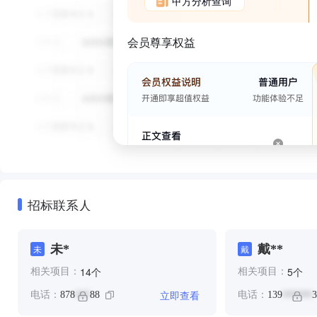
甲方分析查询
会员尊享权益
招标联系人
未*
戴**
未
戴
个
个
14
5
相关项目：
相关项目：
立即查看
电话：
878
88
电话：
139
3
***
******