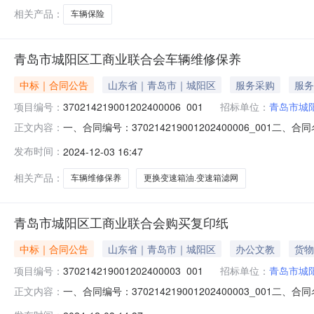
相关产品：
车辆保险
青岛市城阳区工商业联合会车辆维修保养
中标｜合同公告
山东省｜青岛市｜城阳区
服务采购
服务
项目编号：
370214219001202400006_001
招标单位：
青岛市城
一、合同编号：370214219001202400006_
正文内容：
SDGP370214000202401003594四、项目名
发布时间：
2024-12-03 16:47
（乙方）：青岛隆源兴达汽车维修服务有限公司地址：山东省青
相关产品：
车辆维修保养
更换变速箱油.变速箱滤网
青岛市城阳区工商业联合会购买复印纸
中标｜合同公告
山东省｜青岛市｜城阳区
办公文教
货物
项目编号：
370214219001202400003_001
招标单位：
青岛市城
一、合同编号：370214219001202400003_
正文内容：
SDGP370214000202401003574四、项目名