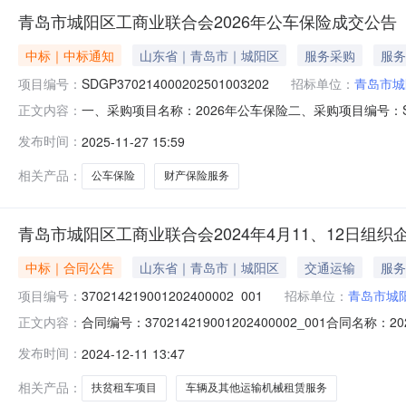
青岛市城阳区工商业联合会2026年公车保险成交公告
中标｜中标通知
山东省｜青岛市｜城阳区
服务采购
服务
项目编号：
SDGP370214000202501003202
招标单位：
青岛市城
一、采购项目名称：2026年公车保险二、采购项目编号：SD
正文内容：
中心五、成交日期：2025-11-2715:10:38六、
发布时间：
2025-11-27 15:59
七、采购小组成员：八、项目联系人信息：戴志鹏联系电话:053
相关产品：
公车保险
财产保险服务
青岛市城阳区工商业联合会2024年4月11、12日组
中标｜合同公告
山东省｜青岛市｜城阳区
交通运输
服务
项目编号：
370214219001202400002_001
招标单位：
青岛市城
合同编号：370214219001202400002_001合同名称
正文内容：
11、12日组织企业家到巨野县扶贫租车项目采购人（甲方）
发布时间：
2024-12-11 13:47
公司地址：山东省青岛市市北区温州路1号1-24B联系方式：18
相关产品：
扶贫租车项目
车辆及其他运输机械租赁服务