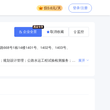
登录/注册
企业全景
取消收藏
监控
68号1栋14楼1401号、1402号、1403号、
一般项目：工程管理服务；工程造价咨询业务；招投标代理服务；政府采购代理服务；工业工程设计服务；规划设计管理；公路水运工程试验检测服务；工程技术服务（规划管理、勘察、设计、监理除外）；水利相关咨询服务；信息技术咨询服务；消防技术服务；水环境污染防治服务；社会稳定风险评估；环保咨询服务；金属门窗工程施工；土石方工程施工；园林绿化工程施工；体育场地设施工程施工；水污染治理；物业管理；司法鉴定服务；人防工程设计；单建式人防工程监理（除依法须经批准的项目外，凭营业执照依法自主开展经营活动）。许可项目：建设工程设计；文物保护工程设计；地质灾害治理工程设计；建设工程勘察；文物保护工程勘察；地质灾害治理工程勘查；测绘服务；建设工程监理；地质灾害治理工程监理；公路工程监理；水运工程监理；文物保护工程监理；水利工程建设监理；建设工程质量检测；水利工程质量检测；检验检测服务；建设工程施工；施工专业作业；文物保护工程施工；地质灾害治理工程施工（依法须经批准的项目，经相关部门批准后方可开展经营活动，具体经营项目以相关部门批准文件或许可证件为准）。
展开