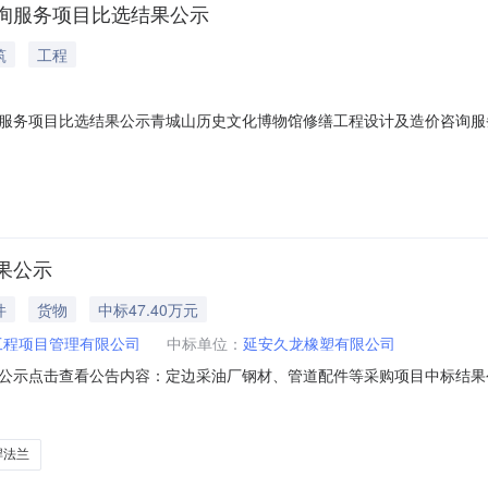
询服务项目比选结果公示
筑
工程
务项目比选结果公示青城山历史文化博物馆修缮工程设计及造价咨询服务项
公开比选，根据相关法律、法规规定和比选文件要求的评选原则完成了比选
建设管理有限公司第二名东建国际设计集团有限公司第三名本公示期为2025年
果公示
件
货物
中标47.40万元
工程项目管理有限公司
中标单位：
延安久龙橡塑有限公司
公示点击查看公告内容：定边采油厂钢材、管道配件等采购项目中标结果
道配件等采购项目于2025年9月2日10时30分在延长油田非招标采购
下:一、项目名称:定边采油厂钢材、管道配件等采购项目二、采购编号:YCD
焊法兰