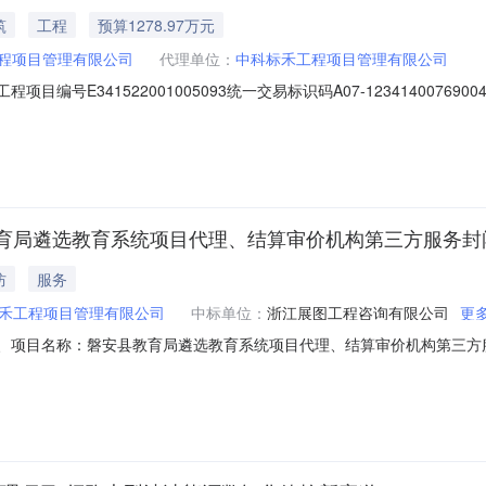
筑
工程
预算1278.97万元
程项目管理有限公司
代理单位：
中科标禾工程项目管理有限公司
号E341522001005093统一交易标识码A07-123414007690044
026-06-0515:27:06浏览次数0标段信息序号标段编号标段名称招标方式
标1278.965592澄清与修改公告信息关于“霍邱县2026年潘集、
育局遴选教育系统项目代理、结算审价机构第三方服务封
防
服务
禾工程项目管理有限公司
中标单位：
浙江展图工程咨询有限公司
更
1、项目名称：磐安县教育局遴选教育系统项目代理、结算审价机构第三方
人的名称、地址、联系人和联系方式名称：中科标禾工程项目管理有限公司地址：
及排序1、入围结果：入围结果信息附件2、废标结果：序号标项名称废标理由