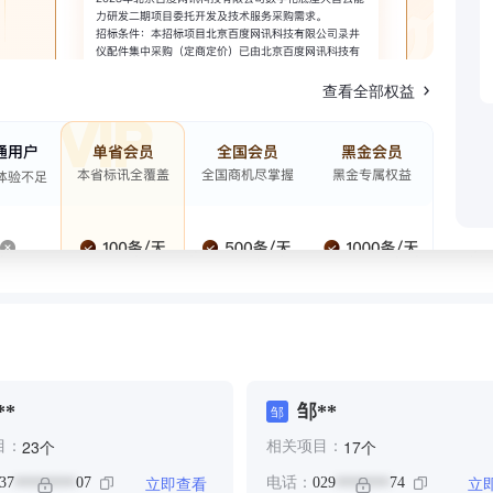
查看全部权益
**
邹**
邹
个
个
23
17
目：
相关项目：
立即查看
立
37
07
电话：
029
74
********
*******