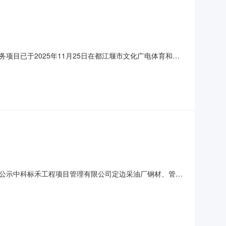
目已于2025年11月25日在都江堰市文化广电体育和旅
工作，现将比选结果公示如下：参选单位排名中科标禾工程
11月26日至2025年11月28日，若对比选结果有异议，
公示中科标禾工程项目管理有限公司定边采油厂钢材、管道
电子交易平台上进行竞争性谈判采购。根据谈判小组评审结
CJT2025-HW-49三、成交结果信息:成交供应商：延