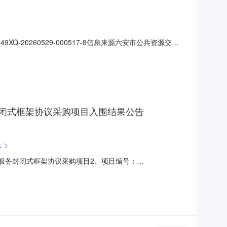
9XQ-20260529-000517-8信息来源六安市公共资源交易
估算价（万元）1E341522001005093001霍邱县
闭式框架协议采购项目入围结果公告
多
服务封闭式框架协议采购项目2、项目编号：
东阳市富民路132号3楼项目联系人：蒋丹明项目联系方式：
其他事项四、最高入围价格或者最低入围分值标项1：90.82