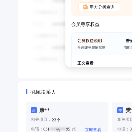
甲方分析查询
会员尊享权益
招标联系人
康**
樊
康
樊
个
23
相关项目：
相关项
立即查看
电话：
031
95
电话：
0
********