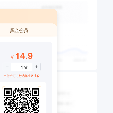
黑金会员
14.9
¥
支付后可进行选择生效省份