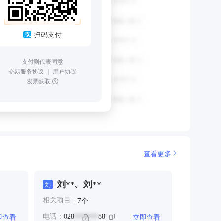
扫码支付
支付则代表同意
交易服务协议
｜
用户协议
发票获取
查看更多
刘**、刘**
刘
个
7
相关项目：
即查看
立即查看
电话：
028
88
*******