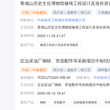
青城山历史文化博物馆修缮工程设计及造价咨
中标｜中标通知
四川省｜成都市｜锦江区
工程建
招标单位：
中科标禾工程项目管理有限公司
青城山历史文化博物馆修缮工程设计及造价咨询服
正文内容：
游局（地址：都江堰市彩虹大道南段691号）
发布时间：
2025-11-25 21:27
项目管理有限公司？？耥？/span四川建科工程
请在公示期内提出。质
相关产品：
修缮工程设计及造价咨询服务
定边采油厂钢材、管道配件等采购项目中标结
中标｜中标通知
四川省｜成都市｜锦江区
材料配
项目编号：
YCDCJT2025-HW-49
招标单位：
中科标禾
定边采油厂钢材、管道配件等采购项目中标结果
正文内容：
配件等采购项目中标结果公示定边采油厂钢材、管
发布时间：
2025-09-16 18:47
论，经招标领导小组会议决定，现将成交结果公示如
安久龙橡塑有限公司成交
相关产品：
钢材
管道配件
流体碳素无缝钢管
对