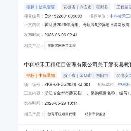
招标｜信息变更
安徽省｜六安市｜霍邱县
工程建
项目编号：
E341522001005093
招标单位：
中科标禾工
霍邱县2026年潘集、冯瓴等6乡镇老旧管网改造工程项目编
正文内容：
中心霍邱县分中心项目所在地霍邱县境内信息发布时间2
发布时间：
2026-06-06 02:41
2026年潘集、冯瓴等6乡镇老旧管网改造工程公开招
相关产品：
老旧管网改造工程
中科标禾工程项目管理有限公司关于磐安县教
中标｜中标通知
浙江省｜金华市｜东阳市
弱电安
项目编号：
ZKBHZFCG2026-KJ-001
招标单位：
中科标
浙江省金华市磐安县|一、采购项目名称、编号
正文内容：
ZKBHZFCG2026-KJ-001二、征集
发布时间：
2026-05-29 10:14
13958067689三、入围供应商名称、地址
分标项2：89.44分五
相关产品：
教育系统项目代理
结算审价服务