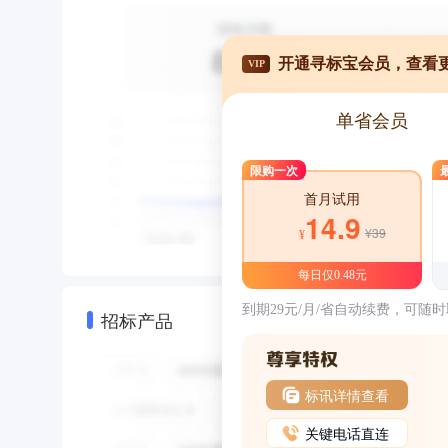
开通寻标宝会员，查看
VIP
单省会员
限购一次
首月试用
14.9
¥39
¥
每日仅0.48元
到期29元/月/省自动续费，可随
招标产品
标讯详情查看
关键电话直连