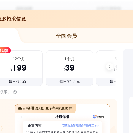
更多招采信息
全国会员
最划算
12个月
1个月
3个月
199
39
99
¥
¥
¥
每日仅0.55元
每日仅1.26元
每日仅1.08元
时取消。