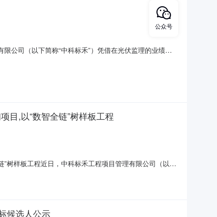
公众号
有限公司（以下简称“中科标禾”）凭借在光伏监理的业绩积
高海拔大型清洁能源工程监理领域再次迈上新台阶，公司将以
果图高原大型清洁能源点亮川西绿电新坐标“大渡河公司阿坝
项目,以“数智全链”树样板工程
全链”树样板工程近日，中科标禾工程项目管理有限公司（以下
园项目”全过程工程咨询服务。此次中标，标志着中科标禾在
得行业高度认可。图/项目效果图数智全链，再筑高原全咨新
中标候选人公示