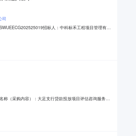
公司
ECG202525019招标人：中科标禾工程项目管理有限
）（第二次）公示内容：新津区川发展轨道交通智能装备产
交通智能装备产业园产业核心区项目（二期）检验检测服务
名称（采购内容）：大足支行贷款投放项目评估咨询服务
项目管理有限公司四、入选供应商：建银工程咨询有限责任
月19日