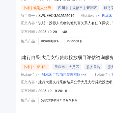
中标｜候选人公示
四川省｜成都市｜新津区
服务
项目编号：
SWUEECG202525019
招标单位：
中科标禾
说明：投标人或者其他利害关系人有任何异议，请
正文内容：
公司-王旭波项目名称：新津区川发展轨道交通
发布时间：
2025-12-29 11:48
业园产业核心区项目（二期）检验检测服务（第
（第三方检测服务）（第二次）项目编
相关产品：
检验检测服务
检验检测服
[建行自采]大足支行贷款投放项目评估咨询服
中标｜中标通知
重庆市｜大足区
服务采购
服
招标单位：
中科标禾工程项目管理有限公司
中标单位：
建行大足支行采购结果公示大足支行贷款投放项
正文内容：
二、采购方式：竞争性谈判三、候选供应商：四
发布时间：
2025-12-19 20:19
公司五、采购价格（元）：80000.00六、合
相关产品：
贷款投放项目评估咨询服务