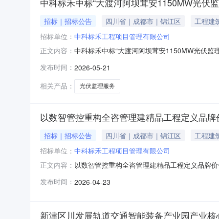
中科标禾中标“大渡河阿坝茸安1150MW光伏
招标｜招标公告
四川省｜成都市｜锦江区
工程建
招标单位：
中科标禾工程项目管理有限公司
中科标禾中标“大渡河阿坝茸安1150MW光伏
正文内容：
淀与数智化监理方案，成功中标“大渡河公司阿坝
发布时间：
2026-05-21
全周期、全要素、数智化管控体系，为这座四川
茸安1150MW光伏项目”坐
相关产品：
光伏监理服务
以数智管控重构全咨管理建精品工程定义品牌价值
招标｜招标公告
四川省｜成都市｜锦江区
工程建
招标单位：
中科标禾工程项目管理有限公司
以数智管控重构全咨管理建精品工程定义品牌价值
正文内容：
简称“中科标禾”）凭借在全过程工程咨询领域深
发布时间：
2026-04-23
全咨领域及高原地区复杂项目管理领域实现又一
地标“世邦·北城壹号庄园”
新津区川发展轨道交通智能装备产业园产业核心