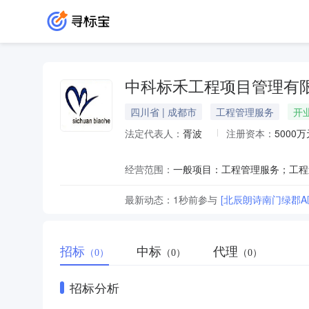
中科标禾工程项目管理有
四川省 | 成都市
工程管理服务
开
法定代表人：
胥波
注册资本：
5000万
经营范围：
最新动态：
1秒前
参与
[北辰朗诗南门绿郡A
招标
中标
代理
（0）
（0）
（0）
招标分析