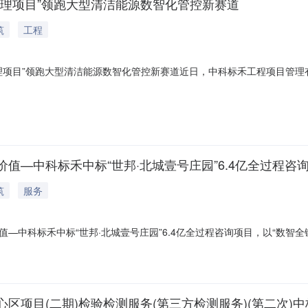
监理项目”领跑大型清洁能源数智化管控新赛道
筑
工程
监理项目”领跑大型清洁能源数智化管控新赛道近日，中科标禾工程项目管理
茸安1150MW光伏发电项目监理服务”。此次中标，标志着中科标禾在
省重点工程保驾护航，助推国家“双碳”战略在川西高原落地生根。图/效
—中科标禾中标“世邦·北城壹号庄园”6.4亿全过程咨询
筑
服务
—中科标禾中标“世邦·北城壹号庄园”6.4亿全过程咨询项目，以“数智
厚的业绩积淀与数智化管控能力，成功中标西藏拉萨市“世邦·北城壹号庄
重要突破，再次彰显了其以“全链数智+全过程价值”为驱动的服务能力获
区项目(二期)检验检测服务(第三方检测服务)(第二次)