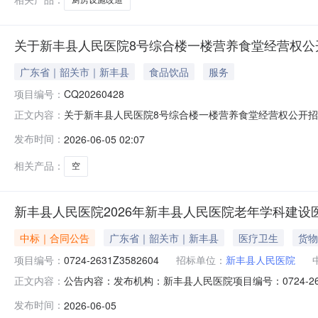
关于新丰县人民医院8号综合楼一楼营养食堂经营权公
广东省｜韶关市｜新丰县
食品饮品
服务
项目编号：
CQ20260428
关于新丰县人民医院8号综合楼一楼营养食堂经营权公开
正文内容：
楼营养食堂5年经营权开展公开网上竞价招租工作，现将相
发布时间：
2026-06-05 02:07
CQ20260428招租方式：网上公开竞价二、竞价条件1
场看样：2026年6月6日—
相关产品：
空
新丰县人民医院2026年新丰县人民医院老年学科建
中标｜合同公告
广东省｜韶关市｜新丰县
医疗卫生
货物
项目编号：
0724-2631Z3582604
招标单位：
新丰县人民医院
公告内容：发布机构：新丰县人民医院项目编号：0724-2631
正文内容：
三、项目编号0724-2631Z3582604四、项目名称
发布时间：
2026-06-05
方式：0751-2266986供应商(乙方)：广东汇康联医疗