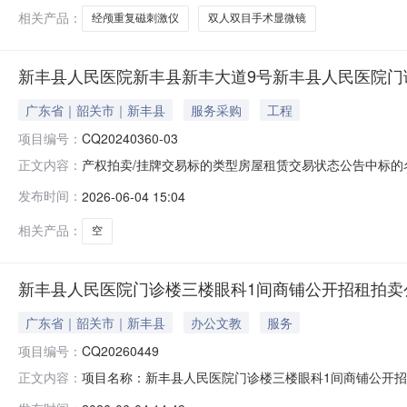
相关产品：
经颅重复磁刺激仪
双人双目手术显微镜
新丰县人民医院新丰县新丰大道9号新丰县人民医院门
广东省｜韶关市｜新丰县
服务采购
工程
项目编号：
CQ20240360-03
产权拍卖/挂牌交易标的类型房屋租赁交易状态公告中标的名称
正文内容：
2026-06-0416:00报名结束时间2026-06-1817:00拍卖
发布时间：
2026-06-04 15:04
式按单价是否有底价无起拍价2020.0元/月增价幅度100.0元/
相关产品：
空
新丰县人民医院门诊楼三楼眼科1间商铺公开招租拍卖公告(项
广东省｜韶关市｜新丰县
办公文教
服务
项目编号：
CQ20260449
项目名称：新丰县人民医院门诊楼三楼眼科1间商铺公开招租
正文内容：
营权标的编号：CQ20260449-01公告性质：正常公