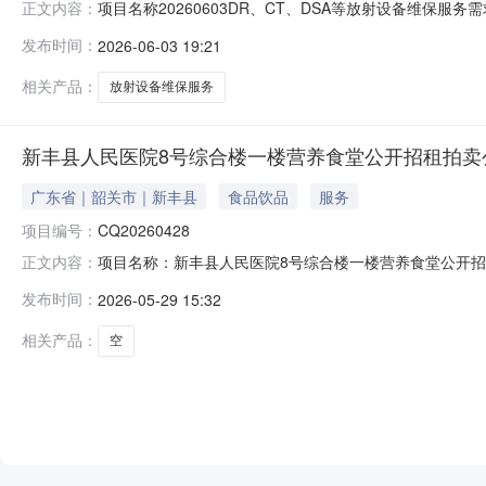
项目名称20260603DR、CT、DSA等放射设备维保服务需
正文内容：
服务开始时间2026-06-0318:00:00结束时间2026-
发布时间：
2026-06-03 19:21
电子邮箱xfrycgzhx@163.com项目需求新丰县人民
相关产品：
放射设备维保服务
新丰县人民医院8号综合楼一楼营养食堂公开招租拍卖公告(项
广东省｜韶关市｜新丰县
食品饮品
服务
项目编号：
CQ20260428
项目名称：新丰县人民医院8号综合楼一楼营养食堂公开招租
正文内容：
营权标的编号：CQ20260428-01公告性质：正常公
发布时间：
2026-05-29 15:32
￥20,000元，租金起拍价：￥9,600元/月。拍卖方式
相关产品：
空