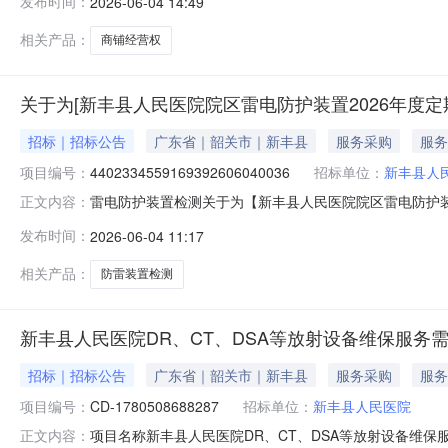
发布时间：
2026-06-04 14:49
拍价：￥2,020元/月”进行公开招租。拍卖方式：网上竞价
相关产品：
商铺经营权
关于为[新丰县人民医院院区雷电防护装置2026年度定
招标｜招标公告
广东省｜韶关市｜新丰县
服务采购
服务
项目编号：
4402334559169392606040036
招标单位：
新丰县人
雷电防护装置检测关于为【新丰县人民医院院区雷电防护装置2
正文内容：
县人民医院公开选取雷电防护装置检测中介服务机构，现将
发布时间：
2026-06-04 11:17
事项无（属于非行政管理的中介服务项目采购）投资审批项目否采购
相关产品：
防雷装置检测
新丰县人民医院DR、CT、DSA等放射设备维保服务
招标｜招标公告
广东省｜韶关市｜新丰县
服务采购
服务
项目编号：
CD-1780508688287
招标单位：
新丰县人民医院
项目名称新丰县人民医院DR、CT、DSA等放射设备维保服务
正文内容：