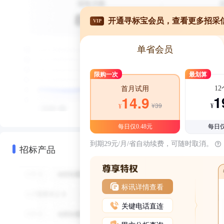
开通寻标宝会员，查看更多招采
VIP
单省会员
限购一次
最划算
1
首月试用
1
14.9
¥39
¥
¥
每日仅0.48元
每日仅
到期29元/月/省自动续费，可随时取消。
招标产品
标讯详情查看
关键电话直连