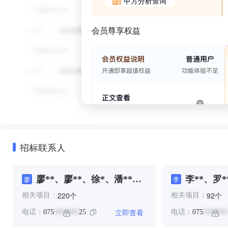
甲方分析查询
会员尊享权益
招标联系人
廖**、廖**、徐*、潘**、
李**、罗*
廖
李
罗**、赖**、郑**、郑**、
个
个
220
92
相关项目：
相关项目：
郑**、陈**
立即查看
电话：
075
25
电话：
075
*******
*******