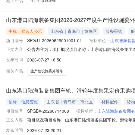
相关产品：
生产性设施维修
山东港口陆海装备集团2026-2027年度生产性设施
中标｜候选人公示
山东省｜青岛市｜黄岛区
服务采购
服
项目编号：
SPGJT-20260626001001-01
招标单位：
山东陆海装
公告内容为：项目概况项目名称：山东港口陆海装备集团2026-
正文内容：
竞价采购公示开始时间：2026年07月28日09:00公示结束
发布时间：
2026-07-27 18:56
异议的，可登录投标系统提交异议，登录地址：https://sr
相关产品：
生产性设施委外维修
山东港口陆海装备集团车轮、滑轮年度集采定价采购
招标｜信息变更
山东省｜青岛市｜市北区
材料配件
货物
项目编号：
SPGBX-20260714008
招标单位：
山东陆海装备集团
项目概况项目名称：山东港口陆海装备集团车轮、滑轮年度集
正文内容：
类型：资格后审公告规模：桥吊、轨道吊、轮胎吊等港机
发布时间：
2026-07-23 20:21
容1.本项目采购文件领取截止时间（响应文件递交截止时间）变