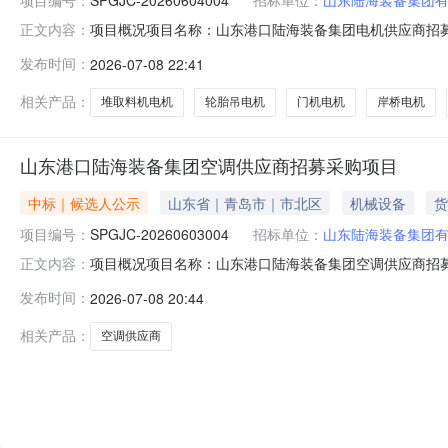
项目概况项目名称：山东港口陆海装备集团电机供应商招募采
正文内容：
格后审公告规模：岸桥电机、轨道吊电机、轮胎吊电机、
发布时间：
2026-07-08 22:41
联系人：韩晓采购人联系人电话：15064298828采购
代理地址青岛
相关产品：
堆取料机电机
轮胎吊电机
门机电机
岸桥电机
山东港口陆海装备集团空调供应商招募采购项目
中标｜候选人公示
山东省｜青岛市｜市北区
机械设备
货
项目编号：
SPGJC-20260603004
招标单位：
山东陆海装备集团
项目概况项目名称：山东港口陆海装备集团空调供应商招募采
正文内容：
格后审公告规模：堆取料机、轨道吊、轮胎吊、门机、桥
发布时间：
2026-07-08 20:44
采购人联系人电话：13156230409采购人地址：山东
岛市市北区新
相关产品：
空调供应商