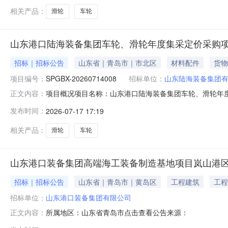
条件:“
相关产品：
滑轮
车轮
山东港口陆海装备集团车轮、滑轮年度集采定价采购项
招标｜招标公告
山东省｜青岛市｜市北区
材料配件
货物
项目编号：
SPGBX-20260714008
招标单位：
山东陆海装备集团
项目概况项目名称：山东港口陆海装备集团车轮、滑轮年度集
正文内容：
类型：资格后审公告规模：桥吊、轨道吊、轮胎吊等港机
发布时间：
2026-07-17 17:19
及采购代理采购人：山东陆海装备集团有限公司采购人联系人
服务有限公司代理联系人
相关产品：
滑轮
车轮
山东港口装备集团高端海工装备制造基地项目岚山港
招标｜招标公告
山东省｜青岛市｜黄岛区
工程建筑
工程
招标单位：
山东港口装备集团有限公司
所属地区：山东省青岛市点击查看公告来源：
正文内容：