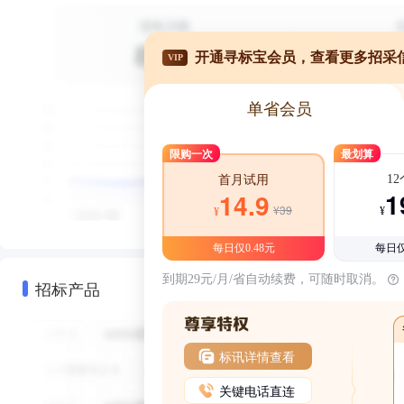
开通寻标宝会员，查看更多招采
VIP
单省会员
限购一次
最划算
1
首月试用
1
14.9
¥39
¥
¥
每日仅0.48元
每日仅
到期29元/月/省自动续费，可随时取消。
招标产品
标讯详情查看
关键电话直连