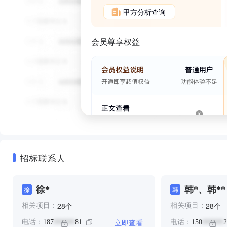
甲方分析查询
会员尊享权益
招标联系人
徐*
韩*、韩**
徐
韩
个
个
28
28
相关项目：
相关项目：
立即查看
电话：
187
81
电话：
150
2
******
******