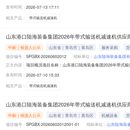
（包）编号：SPGBX-20260602012001-01标段
发布时间：
2026-07-13 17:11
成交人：山东嘉瑞动力科技有限公司成交价(元)：0成交
相关产品：
带式输送机减速机
山东港口陆海装备集团2026年带式输送机减速机供
中标｜候选人公示
山东省｜青岛市｜黄岛区
服务采购
货
项目编号：
SPGBX-20260602012
招标单位：
山东陆海装备集团
项目概况项目名称：山东港口陆海装备集团2026年带式输送
正文内容：
格后审公告类型：资格后审公告规模：山东陆海装备集团
发布时间：
2026-07-10 15:33
竣工验收后的质保及其他必要的技术服务等资金来源：自筹备
人地址：中国（山
相关产品：
带式输送机减速机
山东港口陆海装备集团2026年带式输送机减速机供
中标｜候选人公示
山东省｜青岛市｜黄岛区
机械设备
货
项目编号：
SPGBX-20260602012001-01
招标单位：
山东陆海装