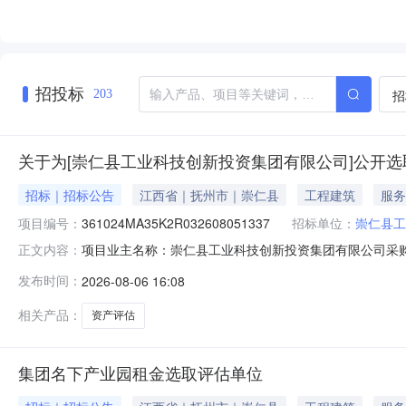
招投标
招
203
关于为[崇仁县工业科技创新投资集团有限公司]公开选
招标｜招标公告
江西省｜抚州市｜崇仁县
工程建筑
服务
项目编号：
361024MA35K2R032608051337
招标单位：
崇仁县工
项目业主名称：崇仁县工业科技创新投资集团有限公司采
正文内容：
361024MA35K2R032608051337项目规模：
发布时间：
2026-08-06 16:08
产评估收费管理办法》的通知(发改价格[2009]2914
工产业园（即
相关产品：
资产评估
集团名下产业园租金选取评估单位