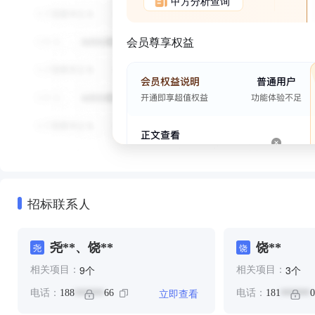
甲方分析查询
会员尊享权益
招标联系人
尧**、饶**
饶**
尧
饶
个
个
9
3
相关项目：
相关项目：
立即查看
电话：
188
66
电话：
181
0
******
******