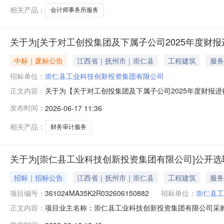
日）资质要
相关产品：
会计师事务所服务
关于为[关于对工创投集团及下属子公司2025年度财
中标｜废标公告
江西省｜抚州市｜崇仁县
工程建筑
服务
招标单位：
崇仁县工业科技创新投资集团有限公司
关于为【关于对工创投集团及下属子公司2025年度财报
正文内容：
2025年度财报进行审计选取机构中介服务方式：邀请直选+
发布时间：
2026-06-17 11:36
相关产品：
财务审计服务
关于为[崇仁县工业科技创新投资集团有限公司]公开选
招标｜招标公告
江西省｜抚州市｜崇仁县
工程建筑
服务
项目编号：
361024MA35K2R032606150882
招标单位：
崇仁县工
项目业主名称：崇仁县工业科技创新投资集团有限公司采购
正文内容：
编码：361024MA35K2R032606150882项目