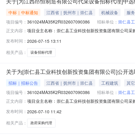
关于[为江西昂恒制造有限公司代采设备招标代理]中
中标｜中标通知
江西省｜抚州市｜崇仁县
机械设备
服务
项目编号：
361024MA35K2R032607090386
招标单位：
崇仁县工
项目业主名称：崇仁县工业科技创新投资集团有限公司采
正文内容：
361024MA35K2R032607090386服务类型：政府采
发布时间：
2026-07-15 13:11
收费管理暂行办法》（计价格【2002】1980号），服
相关产品：
设备招标代理
关于为[崇仁县工业科技创新投资集团有限公司]公开选
招标｜招标公告
江西省｜抚州市｜崇仁县
工程建筑
其它
项目编号：
361024MA35K2R032607090386
招标单位：
崇仁县工
项目业主名称：崇仁县工业科技创新投资集团有限公司采
正文内容：
361024MA35K2R032607090386项目规模：
发布时间：
2026-07-10 11:42
【2002】1980号），服务费不超过30万服务内容：
明：无选取中介方
相关产品：
政府采购代理