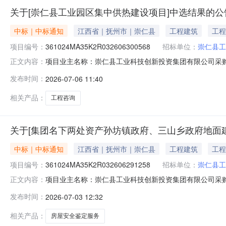
关于[崇仁县工业园区集中供热建设项目]中选结果的公
中标｜中标通知
江西省｜抚州市｜崇仁县
工程建筑
工程
项目编号：
361024MA35K2R032606300568
招标单位：
崇仁县工
项目业主名称：崇仁县工业科技创新投资集团有限公司采购项目名
正文内容：
购项目编码：361024MA35K2R032606300568服务
发布时间：
2026-07-06 11:40
发〔2025〕11号标准收费洽谈时间：3（个工作日）签
相关产品：
工程咨询
关于[集团名下两处资产孙坊镇政府、三山乡政府地面
中标｜中标通知
江西省｜抚州市｜崇仁县
工程建筑
工程
项目编号：
361024MA35K2R032606291258
招标单位：
崇仁县工
项目业主名称：崇仁县工业科技创新投资集团有限公司采
正文内容：
目编码：无采购项目编码：361024MA35K2R03260629
发布时间：
2026-07-03 12:32
金额说明：服务费原则上不超过《关于印发“建（构）筑物检
相关产品：
房屋安全鉴定服务