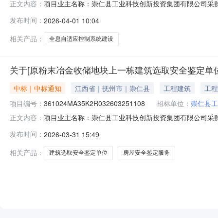
项目业主名称：崇仁县工业科技创新投资集团有限公司采购项目名
正文内容：
采购项目编码：361024MA35K2R032603261127服
发布时间：
2026-04-01 10:04
【2025】11号关于印发《崇仁县政府投资建设项目管理
相关产品：
全息自适应控制系统建设
关于[原粉末冶金收储地块上一栋建筑选取安全鉴定单
中标｜中标通知
江西省｜抚州市｜崇仁县
工程建筑
工程
项目编号：
361024MA35K2R032603251108
招标单位：
崇仁县工
项目业主名称：崇仁县工业科技创新投资集团有限公司采
正文内容：
编码：361024MA35K2R032603251108服务类型
发布时间：
2026-03-31 15:49
上不超过《关于印发“建（构）筑物检测鉴定取费标准”和“
相关产品：
建筑选取安全鉴定单位
房屋安全鉴定服务