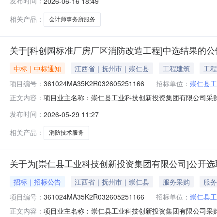
发布时间：
2026-06-16 18:49
《江西省会计事务所收费标准》的通知服务内容：关于对工
资质要求
相关产品：
会计师事务所服务
关于[科创园标准厂房厂区消防改造工程]中选结果的公
中标｜中标通知
江西省｜抚州市｜崇仁县
工程建筑
工程
项目编号：
361024MA35K2R032605251166
招标单位：
崇仁县工
项目业主名称：崇仁县工业科技创新投资集团有限公司采购项目名
正文内容：
购项目编码：361024MA35K2R032605251166服务
发布时间：
2026-05-29 11:27
照江西省发改委关于制定江西省建筑消防设施检测收费标准的批
相关产品：
消防技术服务
关于为[崇仁县工业科技创新投资集团有限公司]公开选
招标｜招标公告
江西省｜抚州市｜崇仁县
服务采购
服务
项目编号：
361024MA35K2R032605251166
招标单位：
崇仁县工
项目业主名称：崇仁县工业科技创新投资集团有限公司采购项目名
正文内容：