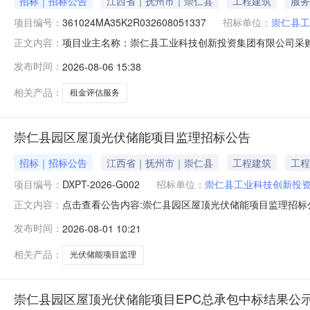
招标｜招标公告
江西省｜抚州市｜崇仁县
工程建筑
服务
项目编号：
361024MA35K2R032608051337
招标单位：
崇仁县工
项目业主名称：崇仁县工业科技创新投资集团有限公司采购项目
正文内容：
目规模：公司注册资本（￥242,872.46元）服务类
发布时间：
2026-08-06 15:38
估收费管理办法》的通知(发改价格[2009]2914号)
相关产品：
租金评估服务
崇仁县园区屋顶光伏储能项目监理招标公告
招标｜招标公告
江西省｜抚州市｜崇仁县
工程建筑
工程
项目编号：
DXPT-2026-G002
招标单位：
崇仁县工业科技创新投
点击查看公告内容:崇仁县园区屋顶光伏储能项目监理招标公告
正文内容：
发布时间：
2026-08-01 10:21
相关产品：
光伏储能项目监理
崇仁县园区屋顶光伏储能项目EPC总承包中标结果公