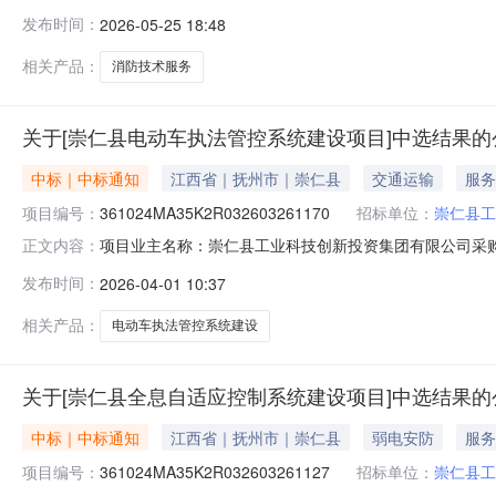
购项目编码：361024MA35K2R03260525116
发布时间：
2026-05-25 18:48
消防设施检测收费标准的批复赣发改收费字[2004]114
相关产品：
消防技术服务
关于[崇仁县电动车执法管控系统建设项目]中选结果的
中标｜中标通知
江西省｜抚州市｜崇仁县
交通运输
服务
项目编号：
361024MA35K2R032603261170
招标单位：
崇仁县工
项目业主名称：崇仁县工业科技创新投资集团有限公司采购项目名
正文内容：
采购项目编码：361024MA35K2R032603261170服
发布时间：
2026-04-01 10:37
【2025】11号关于印发《崇仁县政府投资建设项目管理
相关产品：
电动车执法管控系统建设
关于[崇仁县全息自适应控制系统建设项目]中选结果的
中标｜中标通知
江西省｜抚州市｜崇仁县
弱电安防
服务
项目编号：
361024MA35K2R032603261127
招标单位：
崇仁县工