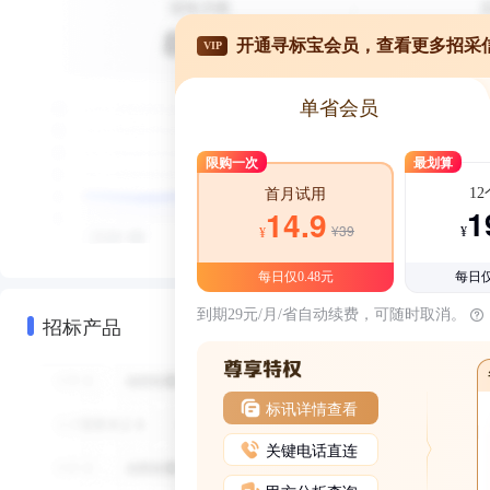
开通寻标宝会员，查看更多招采
VIP
单省会员
限购一次
最划算
1
首月试用
1
14.9
¥39
¥
¥
每日仅0.48元
每日仅
到期29元/月/省自动续费，可随时取消。
招标产品
标讯详情查看
关键电话直连