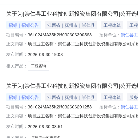
关于为[崇仁县工业科技创新投资集团有限公司]公开选
招标｜招标公告
江西省｜抚州市｜崇仁县
工程建筑
工程
项目编号：
361024MA35K2R032606300568
招标单位：
崇仁县工
项目业主名称：崇仁县工业科技创新投资集团有限公司采购项目名
正文内容：
购项目编码：361024MA35K2R032606300568
发布时间：
2026-06-30 19:08
崇仁县工业园区集中供热建设项目可行性研究报告编制服务
相关产品：
工程咨询
关于为[崇仁县工业科技创新投资集团有限公司]公开选
招标｜招标公告
江西省｜抚州市｜崇仁县
工程建筑
服务
项目编号：
361024MA35K2R032606291258
招标单位：
崇仁县工
项目业主名称：崇仁县工业科技创新投资集团有限公司采
正文内容：
目编码：无采购项目编码：361024MA35K2R03260
发布时间：
2026-06-30 08:51
于印发“建（构）筑物检测鉴定取费标准”和“建（构）筑物
全鉴定
相关产品：
房屋安全鉴定服务