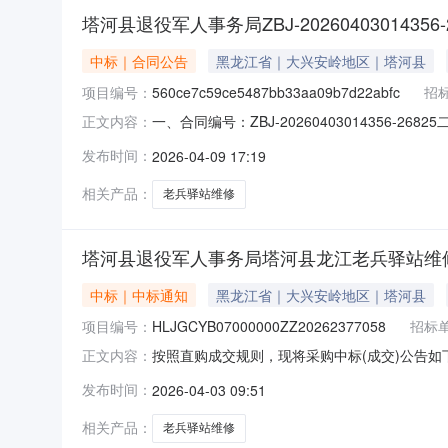
塔河县退役军人事务局ZBJ-2026040301435
中标｜合同公告
黑龙江省｜大兴安岭地区｜塔河县
项目编号：
560ce7c59ce5487bb33aa09b7d22abfc
招
一、合同编号：ZBJ-20260403014356-2682
正文内容：
兵驿站维修项目五、合同主体采购人(甲方)：塔河
发布时间：
2026-04-09 17:19
程装修队地址：黑龙江省大兴安岭地区塔河县塔河
相关产品：
老兵驿站维修
塔河县退役军人事务局塔河县龙江老兵驿站维
中标｜中标通知
黑龙江省｜大兴安岭地区｜塔河县
项目编号：
HLJGCYB07000000ZZ20262377058
招标
按照直购成交规则，现将采购中标(成交)公告如下：
正文内容：
（成交）信息供应商名称：塔河县博发工程装修队
发布时间：
2026-04-03 09:51
定成交时间：2026-04-0309:08:5
相关产品：
老兵驿站维修