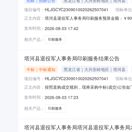
招标｜招标公告
黑龙江省｜大兴安岭地区｜塔河县
项目编号：
HLJGCYC2309010020262507041
招标单位
塔河县退役军人事务局印刷服务预算金额：￥9
正文内容：
属行业：其他未列明行业服务周期：10天供应
发布时间：
2026-08-03 17:42
求：无。三、特定的资格要求：无。四、本项目不接
号：HLJGCYC23
相关产品：
印刷服务
塔河县退役军人事务局印刷服务结果公告
中标｜中标通知
黑龙江省｜大兴安岭地区｜塔河县
项目编号：
HLJGCYC2309010020262507041
招标单位
按照直购成交规则，现将采购中标(成交)公告如下：
正文内容：
称：塔河县塔星印刷厂供应商地址：黑龙江省大兴安岭
发布时间：
2026-08-03 17:23
的类型：服务类名称：印刷服务项目周期：10
相关产品：
印刷服务
塔河县退役军人事务局塔河县退役军人事务局