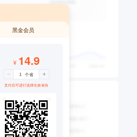
黑金会员
14.9
¥
支付后可进行选择生效省份