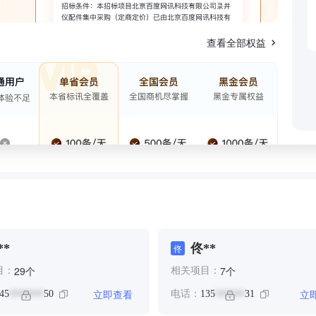
查看全部权益
**
佟**
佟
个
个
29
7
目：
相关项目：
立即查看
立
45
50
电话：
135
31
*******
******