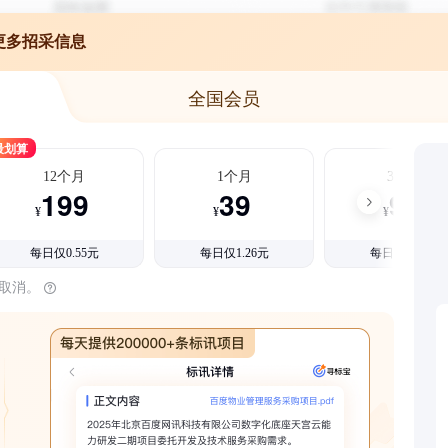
更多招采信息
全国会员
最划算
12个月
1个月
3个月
199
39
99
¥
¥
¥
每日仅0.55元
每日仅1.26元
每日仅1.08元
时取消。