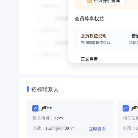
甲方分析查询
会员尊享权益
招标联系人
卢**
卢
卢
卢
个
77
相关项目：
相关项
立即查看
电话：
152
89
电话：
0
******