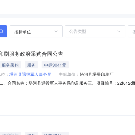
招标单位
印刷服务政府采购合同公告
服务采购
服务
中标9041元
单位：
塔河县退役军人事务局
中标单位：
塔河县塔星印刷厂
9021二、合同名称：塔河县退役军人事务局印刷服务三、项目编号：22f612dff7a
址：塔河县塔河镇文化路269号联系方式：15204574689供应商(乙
名称数量(单位)单价(元)总价(元)规格型号/服务要求1印刷服务1(项)￥9,0