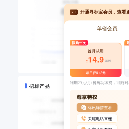
开通寻标宝会员，查看
VIP
单省会员
限购一次
首月试用
14.9
¥39
¥
每日仅0.48元
到期29元/月/省自动续费，可随
招标产品
标讯详情查看
关键电话直连