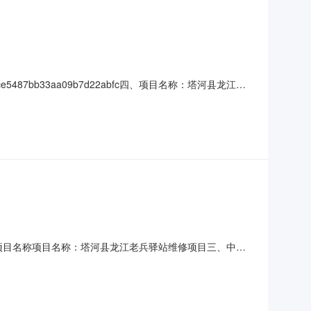
9ce5487bb33aa09b7d22abfc四、项目名称：塔河县龙江老
系方式：15204574689供应商(乙方)：塔河县博发工
序号
58二、项目名称项目名称：塔河县龙江老兵驿站维修项目三、中标
镇新建街158幢6号中标（成交）金额：83996.69确
期：30项目实施地：黑龙江省大兴安岭地区塔河县塔河镇