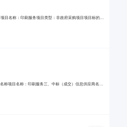
开项目名称：印刷服务项目类型：非政府采购项目项目标的所
在本系统注册的供应商。二、落实其他政府采购政策满足的需
台运营。发布时间：2026-08-0315:33:42采购编
二、项目名称项目名称：印刷服务三、中标（成交）信息供应商名
交时间：2026-08-0315:50:59四、主要标的信息标
、公告期限自本公告发布之日起1个工作日。七、其