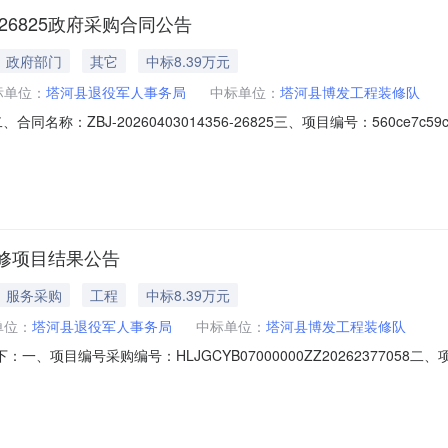
6-26825政府采购合同公告
政府部门
其它
中标8.39万元
标单位：
塔河县退役军人事务局
中标单位：
塔河县博发工程装修队
5二、合同名称：ZBJ-20260403014356-26825三、项目编号：560ce7c5
县退役军人事务局地址：黑龙江省大兴安岭地区塔河县塔河镇文化路269号联
镇新建街十委203栋联系方式：3662044六、合同主要信息主要标的：
修项目结果公告
服务采购
工程
中标8.39万元
单位：
塔河县退役军人事务局
中标单位：
塔河县博发工程装修队
一、项目编号采购编号：HLJGCYB07000000ZZ202623770
供应商地址：黑龙江省大兴安岭地区塔河县黑龙江省大兴安岭地区塔河县塔河
1四、主要标的信息标的类型：工程类名称：塔河县龙江老兵驿站维修项目项目周