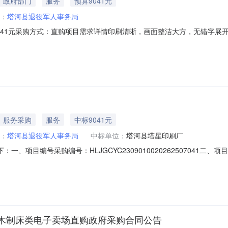
政府部门
服务
预算9041元
：
塔河县退役军人事务局
041元采购方式：直购项目需求详情印刷清晰，画面整洁大方，无错字展
商资格：一、符合《中华人民共和国政府采购法》第二十二条规定，且已
受联合体参与异议处理项：如有异议请电话咨询采购人，采购流程问题请咨询平
服务采购
服务
中标9041元
：
塔河县退役军人事务局
中标单位：
塔河县塔星印刷厂
一、项目编号采购编号：HLJGCYC2309010020262507041
地区塔河县塔河县建设大街60号1幢1号中标（成交）金额：9041.00确定成
项目实施地：黑龙江省大兴安岭地区塔河县塔河县塔河镇文化路269号六
木制床类电子卖场直购政府采购合同公告