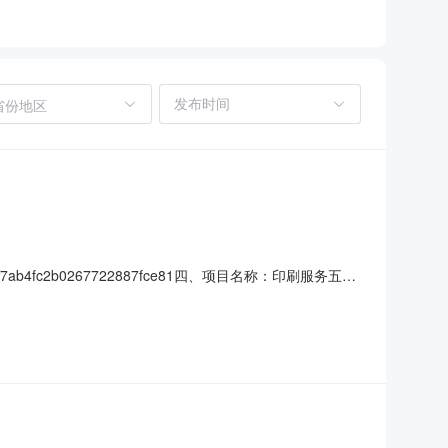
省份地区
b4fc2b0267722887fce81四、项目名称：印刷服务五、
方)：塔河县塔星印刷厂地址：塔河镇建设大街88号联系方式：
4