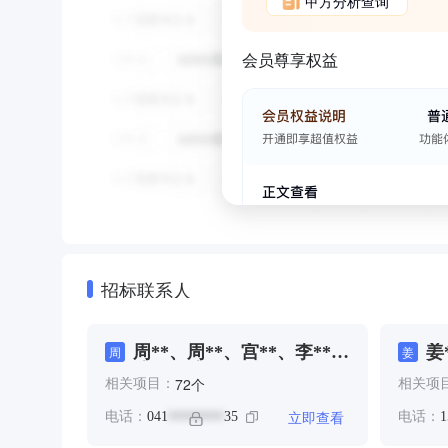
甲方分析查询
会员尊享权益
招标联系人
周**、周**、宫**、李**、
姜
周
姜
陈**、陈*
个
72
相关项目：
相关项
立即查看
电话：
041
35
电话：
1
********