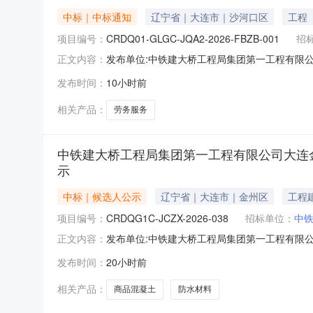
中标｜中标通知
辽宁省｜大连市｜沙河口区
工程
项目编号：
CRDQ01-GLGC-JQA2-2026-FBZB-001
招
发布单位:中铁建大桥工程局集团第一工程有限公司佳木
正文内容：
2026-FBZB-001项目名称郊区2025年
发布时间：
10小时前
项目经理部招标方式公开招标招标主管部门中铁
相关产品：
劳务服务
中铁建大桥工程局集团第一工程有限公司大连
示
中标｜候选人公示
辽宁省｜大连市｜金州区
工程
项目编号：
CRDQG1C-JCZX-2026-038
招标单位：
中
发布单位:中铁建大桥工程局集团第一工程有限公司发布
正文内容：
空经济区城市配电管网一期工程施工项目商品混凝土、
发布时间：
20小时前
（www.crccep.cn）进行线上公开开标
相关产品：
商品混凝土
防水材料