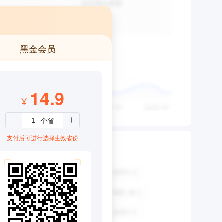
黑金会员
14.9
¥
支付后可进行选择生效省份