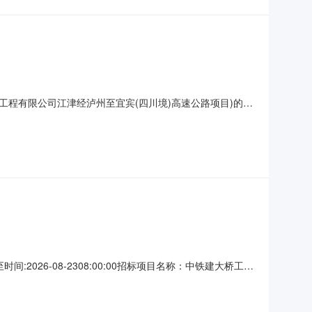
工程有限公司江津经泸州至宜宾(四川境)高速公路项目)的招
公司不公开
2026-08-2308:00:00招标项目名称：中铁建大桥工程
日一、招标条件本招标项目目前已成立项目部，建设资金已落实，已
州至宜宾（四川境）高速公