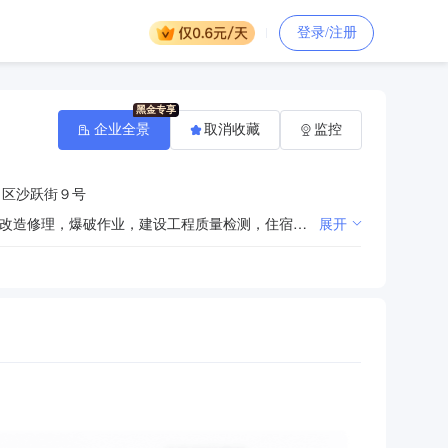
登录/注册
企业全景
取消收藏
监控
口区沙跃街９号
许可项目：各类工程建设活动，房屋建筑和市政基础设施项目工程总承包，建筑劳务分包，特种设备安装改造修理，爆破作业，建设工程质量检测，住宿服务，餐饮服务（依法须经批准的项目，经相关部门批准后方可开展经营活动，具体经营项目以审批结果为准）一般项目：机械设备租赁，机械设备销售，建筑工程机械与设备租赁，建筑工程用机械销售，建筑材料销售，信息技术咨询服务，非居住房地产租赁，企业管理咨询，商务代理代办服务，会议及展览服务，停车场服务（除依法须经批准的项目外，凭营业执照依法自主开展经营活动）
展开