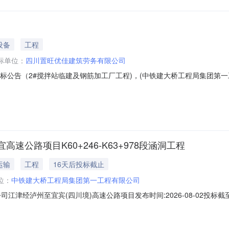
设备
工程
标单位：
四川置旺优佳建筑劳务有限公司
标公告（2#搅拌站临建及钢筋加工厂工程)，(中铁建大桥工程局集团第一
果如下：包件号包件名称中标人中标金额11四川置旺优佳建筑劳务有限
公路项目K60+246-K63+978段涵洞工程
运输
工程
16天后投标截止
位：
中铁建大桥工程局集团第一工程有限公司
经泸州至宜宾(四川境)高速公路项目发布时间:2026-08-02投标截至时间:
：CRDQ05-GL-JLYGS-2026-FBZB-14）2026年8月3
63+978段涵洞工程进行分包招标。二、招标工程信息1.项目概况江津经泸