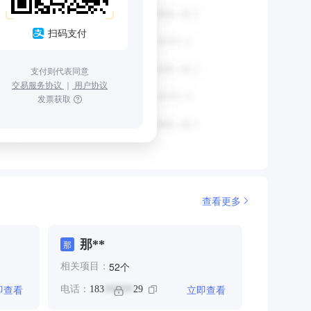
扫码支付
支付则代表同意
交易服务协议
｜
用户协议
发票获取
查看更多
那**
那
个
52
相关项目：
即查看
立即查看
电话：
183
29
******