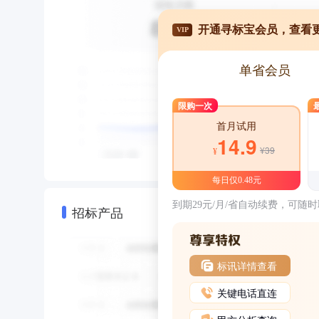
开通寻标宝会员，查看
VIP
单省会员
限购一次
首月试用
14.9
¥39
¥
每日仅0.48元
到期29元/月/省自动续费，可随
招标产品
标讯详情查看
关键电话直连