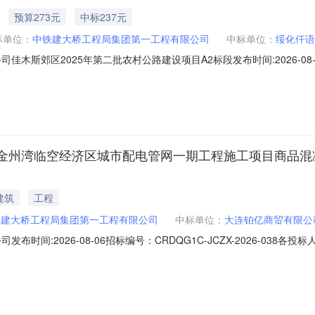
预算273元
中标237元
标单位：
中铁建大桥工程局集团第一工程有限公司
中标单位：
绥化仟语
斯郊区2025年第二批农村公路建设项目A2标段发布时间:2026-08-06
第二批农村公路建设投资计划项目A2标段招标人中铁建大桥工程局集团第一工程
建大桥工程局集团第一工程有限公司郊区2025年第二批农村公路建设投资
金州湾临空经济区城市配电管网一期工程施工项目商品混
建筑
工程
铁建大桥工程局集团第一工程有限公司
中标单位：
大连铂亿商贸有限公
时间:2026-08-06招标编号：CRDQG1C-JCZX-2026-03
防水材料、排水管材料招标采购(招标编号：CRDQG1C-JCZX-2026-
，评标委员会根据相关法律、法规的规定和招标文件载明的评标办法完成了评标