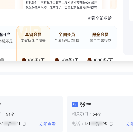
查看全部权益
*
张**
张
个
个
54
54
目：
相关项目：
立即查看
立
51
41
电话：
151
79
******
******