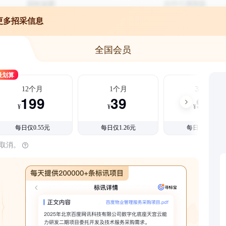
更多招采信息
全国会员
最划算
12个月
1个月
3个月
199
39
99
¥
¥
¥
每日仅0.55元
每日仅1.26元
每日仅1.08元
时取消。