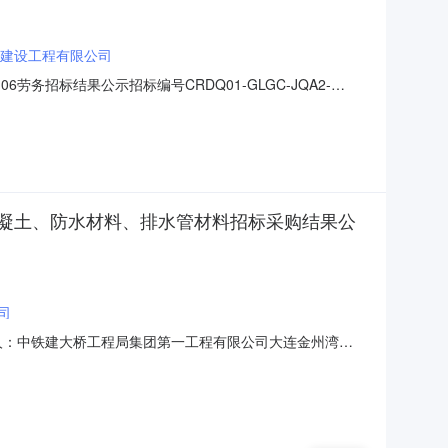
建设工程有限公司
劳务招标结果公示招标编号CRDQ01-GLGC-JQA2-
有限公司郊区2025年第二批农村公路建设投资计划项目A2标段
计划项目A2标段项目经理部计划合同部联系电话1
凝土、防水材料、排水管材料招标采购结果公
司
8各投标人：中铁建大桥工程局集团第一工程有限公司大连金州湾临
038)已于2026年07月31日9时0分，在中国铁建云链平台
工作，现将评标结果公示如下：一、