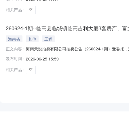
知》。地址电话：海口市国兴大道5号海南大厦主楼41层199
相关产品：
空
260624-1期--临高县临城镇临高吉利大厦3套房产、
海南省
其他
工程
海南天悦拍卖有限公司拍卖公告（260624-1期）受委托，定于2
正文内容：
paimai.taobao.com/）按现状公开拍卖：临高
发布时间：
2026-06-25 15:59
卖平台《拍卖公告》《竞买须知》。电话：186895683
相关产品：
空
NEW
HOT
5折起