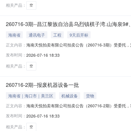
相关产品：
空
260716-3期--昌江黎族自治县乌烈镇棋子湾.山海泉9#、
海南省
通讯电子
工程
9天后开标
海南天悦拍卖有限公司拍卖公告（260716-3期）受委托，定于
正文内容：
paimai.taobao.com/）按现状公开拍卖海南省昌江
发布时间：
2026-07-16 18:33
账号并实名认证，具体要求详见阿里拍卖平台《拍卖公告》、
相关产品：
空
260716-2期--报废机器设备一批
海南省｜海口市｜美兰区
机械设备
货物
海南天悦拍卖有限公司拍卖公告（260716-2期）受委托，我公司
正文内容：
状公开拍卖下列标的：报废机器设备一批（详见海咨评报字[
发布时间：
2026-07-16 18:33
《竞拍须知》。展示时间：2026年7月28日至31日。展示
相关产品：
空