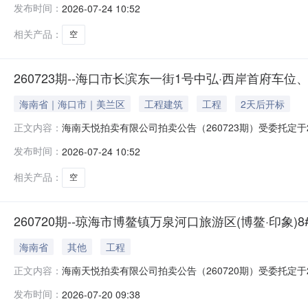
发布时间：
2026-07-24 10:52
要求详见阿里拍卖平台《拍卖公告》《竞买须知》。电话：18
相关产品：
空
260723期--海口市长滨东一街1号中弘·西岸首府车位
海南省｜海口市｜美兰区
工程建筑
工程
2天后开标
海南天悦拍卖有限公司拍卖公告（260723期）受委托定于2026年8
正文内容：
公开拍卖海口市长滨东一街1号中弘·西岸首府车位、商铺、
发布时间：
2026-07-24 10:52
号并实名认证，具体详见阿里拍卖平台《拍卖公告》《竞买须知
相关产品：
空
260720期--琼海市博鳌镇万泉河口旅游区(博鳌·印象)8
海南省
其他
工程
海南天悦拍卖有限公司拍卖公告（260720期）受委托定于2026
正文内容：
paimai.taobao.com）对以下财产按现状进行公开
发布时间：
2026-07-20 09:38
见网络拍卖平台《拍卖公告》《竞买须知》。电话：19989