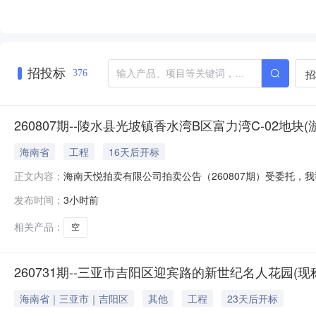
招投标
招
376
260807期--陵水县光坡镇香水湾B区富力湾C-02地块(游
海南省
工程
16天后开标
海南天悦拍卖有限公司拍卖公告（260807期）受委托，我司定于2
正文内容：
paimai.taobao.com）对海南省陵水县光坡镇香水湾B
发布时间：
3小时前
时间：2026年8月19日-21日。本公告其他未尽事宜
相关产品：
空
260731期--三亚市吉阳区迎宾路的新世纪名人花园(现
海南省｜三亚市｜吉阳区
其他
工程
23天后开标