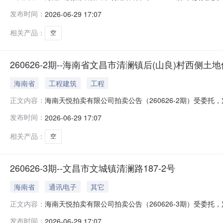
海口市长滨东一街1号中弘·西岸首府车位、商铺；滨海大道长
发布时间：
2026-06-29 17:07
具体详见阿里拍卖平台《拍卖公告》《竞买须知》。电话：13
相关产品：
空
260626-2期--海南省文昌市清澜镇后(山良)村西侧
海南省
工程建筑
工程
海南天悦拍卖有限公司拍卖公告（260626-2期）受委托，定于2
正文内容：
paimai.taobao.com）对海南省文昌市清澜镇后
发布时间：
2026-06-29 17:07
拍卖平台《拍卖公告》《竞买须知》。地址电话：海口市国兴大
相关产品：
空
260626-3期--文昌市文城镇清澜路187-2号
海南省
通讯电子
其它
海南天悦拍卖有限公司拍卖公告（260626-3期）受委托，定于2
正文内容：
paimai.taobao.com）对文昌市文城镇清澜路18
发布时间：
2026-06-29 17:07