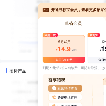
开通寻标宝会员，查看更多招采
VIP
单省会员
限购一次
最划算
1
首月试用
1
14.9
¥39
¥
¥
每日仅0.48元
每日仅
到期29元/月/省自动续费，可随时取消。
招标产品
标讯详情查看
关键电话直连