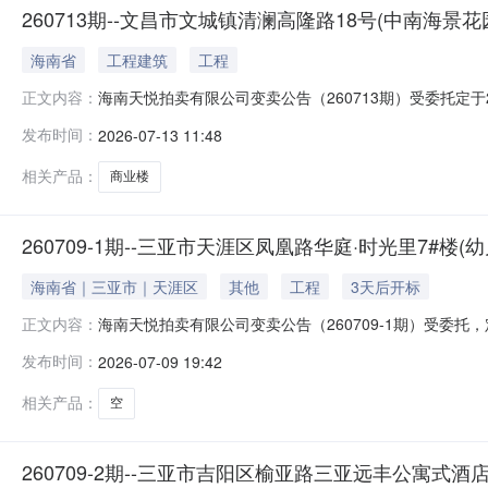
260713期--文昌市文城镇清澜高隆路18号(中南海景花
海南省
工程建筑
工程
海南天悦拍卖有限公司变卖公告（260713期）受委托定于2026
正文内容：
paimai.taobao.com/）按现状公开变卖：文昌市文
发布时间：
2026-07-13 11:48
点：标的物所在地。竞买人须登记注册阿里账号并实名认证，
相关产品：
商业楼
260709-1期--三亚市天涯区凤凰路华庭·时光里7#楼(
海南省｜三亚市｜天涯区
其他
工程
3天后开标
海南天悦拍卖有限公司变卖公告（260709-1期）受委托，定于20
正文内容：
paimai.taobao.com/）按现状公开变卖位于三亚市
发布时间：
2026-07-09 19:42
人须登记注册阿里账号并实名认证，详见阿里拍卖平台《变卖
相关产品：
空
260709-2期--三亚市吉阳区榆亚路三亚远丰公寓式酒