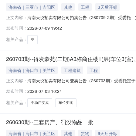
海南省｜三亚市｜吉阳区
其他
工程
3天后开标
海南天悦拍卖有限公司拍卖公告（260709-2期）受委托，定于20
正文内容：
paimai.taobao.com/）按现状公开拍卖位于三亚
发布时间：
2026-07-09 19:42
须登记注册阿里账号并实名认证，详见阿里拍卖平台《拍卖公
相关产品：
空
260703期--得发豪苑(二期)A3栋商住楼1(层)车位3(
海南省｜海口市｜美兰区
工程建筑
工程
海南天悦拍卖有限公司变卖公告（260703期）受委托定于2026
正文内容：
paimai.taobao.com）按现状公开变卖：1、定安
发布时间：
2026-07-03 10:24
产。展示时间：2026年7月13日-7月15日。其他未尽
相关产品：
不动产变卖
车位变卖
260630期--三套房产、罚没物品一批
海南省｜海口市｜美兰区
其他
货物
9天后开标