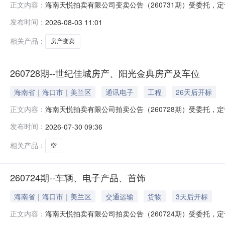
海南天悦拍卖有限公司变卖公告（260731期）受委托，定于202
正文内容：
paimai.taobao.com/）按现状公开变卖位于三
发布时间：
2026-08-03 11:01
2026年8月24日至2026年8月26日。展示地点：标
相关产品：
房产变卖
260728期--世纪佳城房产、阳光金典房产及车位
海南省｜海口市｜美兰区
通讯电子
工程
26天后开标
海南天悦拍卖有限公司拍卖公告（260728期）受委托，定于2026
正文内容：
按现状公开拍卖“12·08专案”涉案财产：1、海口市滨江世
发布时间：
2026-07-30 09:36
滨六路9号阳光金典地下室-1层243号车位。竞买人须
相关产品：
空
260724期--车辆、电子产品、首饰
海南省｜海口市｜美兰区
交通运输
货物
3天后开标
海南天悦拍卖有限公司拍卖公告（260724期）受委托，定于202
正文内容：
paimai.taobao.com/）按现状公开拍卖:1、机动