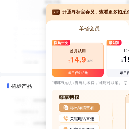
开通寻标宝会员，查看更多招采
VIP
单省会员
限购一次
最划算
1
首月试用
1
14.9
¥39
¥
¥
每日仅0.48元
每日仅
到期29元/月/省自动续费，可随时取消。
招标产品
标讯详情查看
关键电话直连