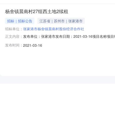
杨舍镇晨南村27组西土地2续租
招标｜招标公告
江苏省｜苏州市｜张家港市
招标单位：
张家港市杨舍镇晨南村股份经济合作社
发布单位：张家港市发布日期：2021-03-16项目名称项目编号
正文内容：
港市杨舍镇晨南村股份经济合作社资产基本情况资产名称杨舍镇
发布时间：
2021-03-16
17033389流转面积（亩）0.02土地性质30四至（东
NEW
HOT
5折起