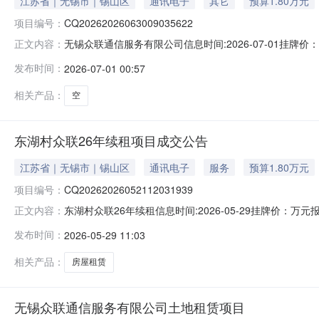
江苏省｜无锡市｜锡山区
通讯电子
其它
预算1.80万元
项目编号：
CQ20262026063009035622
无锡众联通信服务有限公司信息时间:2026-07-01挂牌价：
正文内容：
号CQ20262026063009035622项目信息产
发布时间：
2026-07-01 00:57
至范围东至空地南至空地西至空地北至空地项目描述不做违法
相关产品：
空
东湖村众联26年续租项目成交公告
江苏省｜无锡市｜锡山区
通讯电子
服务
预算1.80万元
项目编号：
CQ20262026052112031939
东湖村众联26年续租信息时间:2026-05-29挂牌价：万元
正文内容：
元成交价格1.8万元交易方式出租成交日期2026年05月2
发布时间：
2026-05-29 11:03
相关产品：
房屋租赁
无锡众联通信服务有限公司土地租赁项目