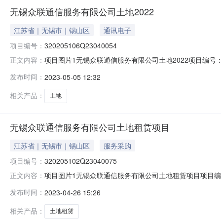
无锡众联通信服务有限公司土地2022
江苏省｜无锡市｜锡山区
通讯电子
项目编号：
320205106Q23040054
项目图片1无锡众联通信服务有限公司土地2022项目编号：3
正文内容：
示日期：2023-05-05产权信息登记日期：2023-
发布时间：
2023-05-05 12:32
至：南至：西至：北至：使用权人：无锡众联通信服务有
村民
相关产品：
土地
无锡众联通信服务有限公司土地租赁项目
江苏省｜无锡市｜锡山区
服务采购
项目编号：
320205102Q23040075
项目图片1无锡众联通信服务有限公司土地租赁项目项目编号：32
正文内容：
羊尖镇村（社区）:廊下村组别：登记日期：2023-04
发布时间：
2023-04-26 15:26
交易面积：13.84平方米项目四至：东至：南至：西至
代表
相关产品：
土地租赁