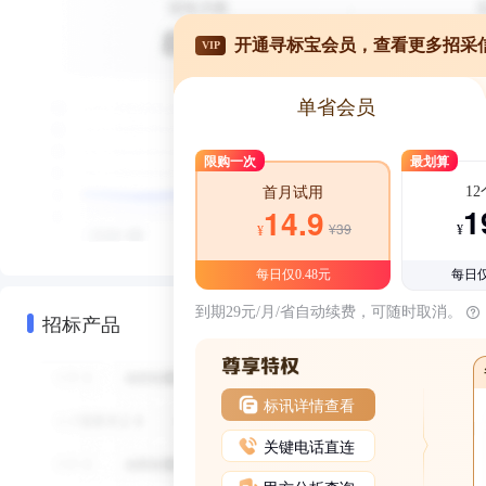
开通寻标宝会员，查看更多招采
VIP
单省会员
限购一次
最划算
1
首月试用
1
14.9
¥39
¥
¥
每日仅0.48元
每日仅
到期29元/月/省自动续费，可随时取消。
招标产品
标讯详情查看
关键电话直连