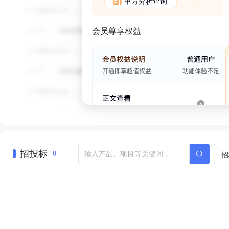
甲方分析查询
会员尊享权益
招投标
招
0