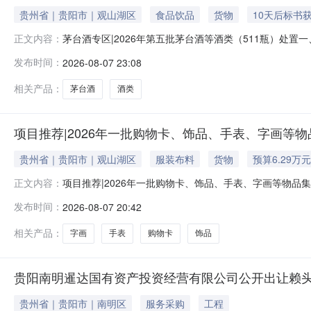
贵州省｜贵阳市｜观山湖区
食品饮品
货物
10天后标书
茅台酒专区|2026年第五批茅台酒等酒类（511瓶）处置一
正文内容：
信息披露时间：2026年8月6日—2026年8月19日二、
发布时间：
2026-08-07 23:08
次转让的外观为茅台酒及其他酒类的商品为整体转让（详
相关产品：
茅台酒
酒类
项目推荐|2026年一批购物卡、饰品、手表、字画等
贵州省｜贵阳市｜观山湖区
服装布料
货物
预算6.29万元
项目推荐|2026年一批购物卡、饰品、手表、字画等物品集中
正文内容：
金：15000元4.信息披露时间：2026年8月7日—20
发布时间：
2026-08-07 20:42
片四、重要披露内容1.本次转让的物品为整体转让（详
相关产品：
字画
手表
购物卡
饰品
贵阳南明暹达国有资产投资经营有限公司公开出让赖头冲、八
贵州省｜贵阳市｜南明区
服务采购
工程