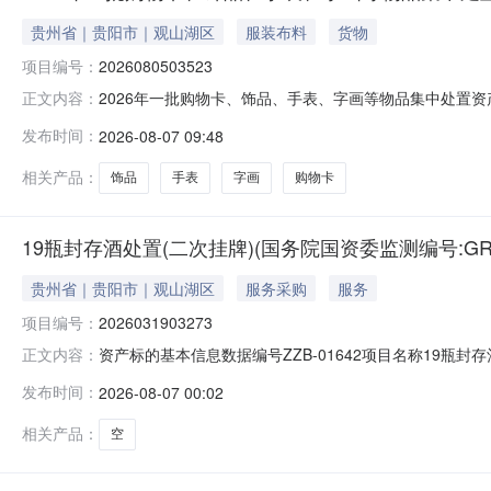
贵州省｜贵阳市｜观山湖区
服装布料
货物
项目编号：
2026080503523
2026年一批购物卡、饰品、手表、字画等物品集中处置资产
正文内容：
2026080503523转让底价万元公告起始日期2026-
发布时间：
2026-08-07 09:48
标的所在地贵州省贵阳市标的类别其他资产描述标的按现
定代表人：注
相关产品：
饰品
手表
字画
购物卡
19瓶封存酒处置(二次挂牌)(国务院国资委监测编号:GR2025
贵州省｜贵阳市｜观山湖区
服务采购
服务
项目编号：
2026031903273
资产标的基本信息数据编号ZZB-01642项目名称19瓶封存酒处
正文内容：
个工作日公布媒体名称贵州阳光产权交易所有限公司官网
发布时间：
2026-08-07 00:02
让，意向受让方自行判定，清单明细表仅供参考。是否网
社
相关产品：
空