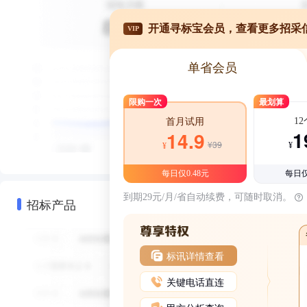
开通寻标宝会员，查看更多招采
VIP
单省会员
限购一次
最划算
1
首月试用
1
14.9
¥39
¥
¥
每日仅0.48元
每日仅
到期29元/月/省自动续费，可随时取消。
招标产品
标讯详情查看
关键电话直连