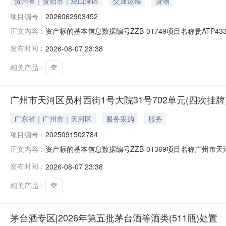
贵州省｜贵阳市｜观山湖区
交通运输
货物
项目编号：
2026062903452
资产标的基本信息数据编号ZZB-01749项目名称贵ATP433
正文内容：
周期35个工作日公布媒体名称贵州阳光产权交易所有限
发布时间：
2026-08-07 23:38
方现场踏勘自行判定是否网上报名是一、简况基本情况名称
相关产品：
空
广州市天河区员村西街1号大院31号702单元(四次挂牌)(国
广东省｜广州市｜天河区
服务采购
服务
项目编号：
2025091502784
资产标的基本信息数据编号ZZB-01369项目名称广州市天河区
正文内容：
期2026-08-14公告周期225个工作日公布媒体名
发布时间：
2026-08-07 23:38
状转让，意向受让方现场踏勘自行判定是否网上报名是一、简
相关产品：
空
茅台酒专区|2026年第五批茅台酒等酒类(511瓶)处置