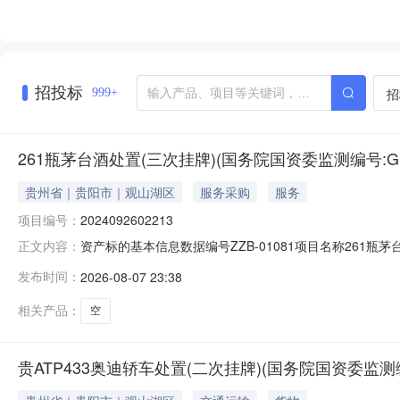
招投标
招
999+
261瓶茅台酒处置(三次挂牌)(国务院国资委监测编号:GR202
贵州省｜贵阳市｜观山湖区
服务采购
服务
项目编号：
2024092602213
资产标的基本信息数据编号ZZB-01081项目名称261瓶茅台酒
正文内容：
个工作日公布媒体名称贵州阳光产权交易所有限公司官网
发布时间：
2026-08-07 23:38
自行判定，清单明细表仅供参考。是否网上报名是一、简
相关产品：
空
贵ATP433奥迪轿车处置(二次挂牌)(国务院国资委监测编号:G