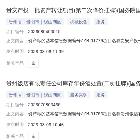
贵安产投一批资产转让项目(第二次降价挂牌)(国务院国资委监
贵州省｜贵阳市｜观山湖区
机械设备
服务
项目编号：
2026080403515
资产标的基本信息数据编号ZZB-01779项目名称贵安产投一批
正文内容：
08-12公告周期5个工作日公布媒体名称贵州阳光产权
发布时间：
2026-08-06 11:39
简况基本情况名称：注册地（地址）：法定代表人：注册资本
相关产品：
空
贵州饭店有限责任公司库存年份酒处置(二次挂牌)(国务院国资
贵州省｜贵阳市｜观山湖区
服务采购
服务
项目编号：
2026070803465
资产标的基本信息数据编号ZZB-01753项目名称贵州饭店有
正文内容：
2026-08-12公告周期25个工作日公布媒体名称贵
发布时间：
2026-08-06 10:46
让方现场踏勘自行判定。是否网上报名是一、简况基本情况名
相关产品：
空