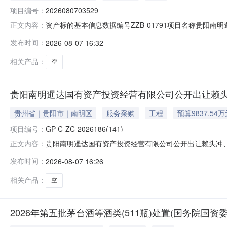
项目编号：
2026080703529
资产标的基本信息数据编号ZZB-01791项目名称贵阳南
正文内容：
让底价万元公告起始日期2026-08-07公告截止日期2
发布时间：
2026-08-07 16:32
市南明区标的类别房产资产描述贵州省贵阳市南明区二戈寨
革老
相关产品：
空
贵阳南明暹达国有资产投资经营有限公司公开出让赖头
贵州省｜贵阳市｜南明区
服务采购
工程
预算9837.54
项目编号：
GP-C-ZC-2026186(141)
贵阳南明暹达国有资产投资经营有限公司公开出让赖头冲
正文内容：
屯、革老场安置房等项目（二次挂牌）项目编号：GP-C-ZC-2026
发布时间：
2026-08-07 16:26
资产标的基本信息数据编号ZZB-01791项目名称贵阳
相关产品：
空
2026年第五批茅台酒等酒类(511瓶)处置(国务院国资委监测