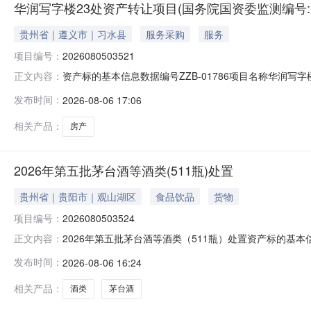
华润写字楼23处资产转让项目(国务院国资委监测编号:GR20
贵州省｜遵义市｜习水县
服务采购
服务
项目编号：
2026080503521
资产标的基本信息数据编号ZZB-01786项目名称华润写字楼23
正文内容：
20个工作日公布媒体名称贵州阳光产权交易所有限公司官
发布时间：
2026-08-06 17:06
上报名否一、简况基本情况名称：注册地（地址）：法定代表
相关产品：
房产
2026年第五批茅台酒等酒类(511瓶)处置
贵州省｜贵阳市｜观山湖区
食品饮品
货物
项目编号：
2026080503524
2026年第五批茅台酒等酒类（511瓶）处置资产标的基本信息
正文内容：
起始日期2026-08-06公告截止日期2026-08-
发布时间：
2026-08-06 16:24
其他资产描述标的按现状转让，意向受让方现场踏勘自行
相关产品：
酒类
茅台酒