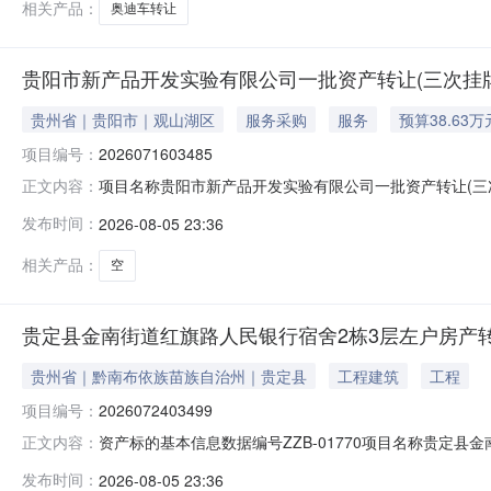
相关产品：
奥迪车转让
贵阳市新产品开发实验有限公司一批资产转让(三次挂牌)(国务院国
贵州省｜贵阳市｜观山湖区
服务采购
服务
预算38.63万
项目编号：
2026071603485
项目名称贵阳市新产品开发实验有限公司一批资产转让(三次挂牌)项
正文内容：
州阳光产权交易所有限公司、贵州省公共资源交易云网站
发布时间：
2026-08-05 23:36
息项目名称：贵阳市新产品开发实验有限公司一批资产转让(三次挂
相关产品：
空
贵定县金南街道红旗路人民银行宿舍2栋3层左户房产转让(降价
贵州省｜黔南布依族苗族自治州｜贵定县
工程建筑
工程
项目编号：
2026072403499
资产标的基本信息数据编号ZZB-01770项目名称贵定县金南
正文内容：
告截止日期2026-08-12公告周期10个工作日公布
发布时间：
2026-08-05 23:36
房产资产描述转让房产位于贵州省贵定县红旗路县人行宿舍