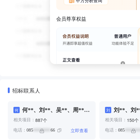
甲方分析查询
会员尊享权益
招标联系人
何**、刘**、吴**、周**、
刘**、刘*
何
刘
周**、张**、朱**、李**、
张**、徐*
个
个
887
150
相关项目：
相关项目：
杨**、汪**、潘**、耿**、
雷**、高*
耿**、胡**、董**、郭**、
立即查看
电话：
085
66
电话：
085
********
*******
高**、高**