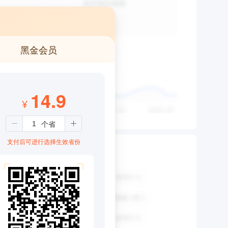
黑金会员
14.9
¥
支付后可进行选择生效省份