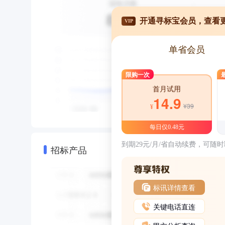
开通寻标宝会员，查看
VIP
单省会员
限购一次
首月试用
14.9
¥39
¥
每日仅0.48元
到期29元/月/省自动续费，可随
招标产品
标讯详情查看
关键电话直连