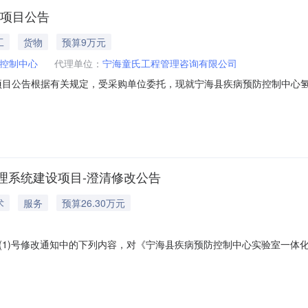
-项目公告
工
货物
预算9万元
控制中心
代理单位：
宁海童氏工程管理咨询有限公司
项目公告根据有关规定，受采购单位委托，现就宁海县疾病预防控制中心
目概况：采购货物、数量、用途及主要技术规格：序号采购内容*预算金额（最高
民事责任的能力；2.具有良好的商业信誉和健全的财务会计制度；3.具有
理系统建设项目-澄清修改公告
术
服务
预算26.30万元
(1)号修改通知中的下列内容，对《宁海县疾病预防控制中心实验室一体
.原招标公告预算金额（最高限价）：263000元，现修改为：199000元
月18日14时30分（北京时间）招标文件内相同内容均作同步调整。宁海童