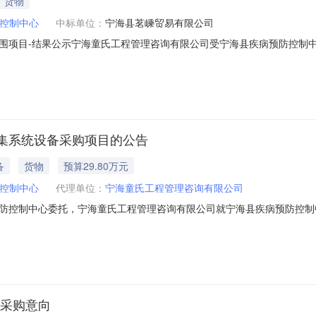
货物
控制中心
中标单位：
宁海县茗嵊贸易有限公司
围项目-结果公示宁海童氏工程管理咨询有限公司受宁海县疾病预防控制
月24日14时30分准时开标。本次招标结果公示如下：项目编号：NH-TS
海县疾病预防控制中心宣传品等采购供应商入围项目1批宁波慧丞商贸有
集系统设备采购项目的公告
备
货物
预算29.80万元
控制中心
代理单位：
宁海童氏工程管理咨询有限公司
防控制中心委托，宁海童氏工程管理咨询有限公司就宁海县疾病预防控制
NH-TS2026-033（磋）二、项目概况：采购货物、数量、用途及主
招标文件三、合格供应商的资格要求（本项目采用资格后审）（1）具有独立
府采购意向