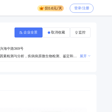
登录/注册
企业全景
取消收藏
监控
兴海中路369号
传染病、寄生虫病、地方病、精神疾病、非传染性疾病等疾病的预防与控制，辖区内疫情防控；健康危害因素检测与分析，疾病病原微生物检测、鉴定和物理、化学因子检测、评价；公共卫生、医疗卫生等监督执法，医疗机构传染病防控的巡查监督；健康教育与健康促进，疾病预防控制技术管理与科学研究等。
展开