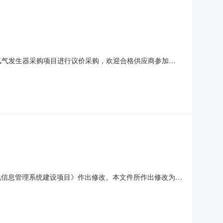
氢气发生器采购项目进行议价采购，欢迎合格供应商参加。
限价）招标内容1氢气发生器采购90000元详见招标文件三、
履行合同所必需的设备和专业技术能力；4.有依法缴纳税收和
化信息管理系统建设项目》作出修改。本文件所作出修改为招
。2.原招标公告磋商开始时间：2026年03月18日13时
氏工程管理咨询有限公司宁海县疾病预防控制中心二O二六年三