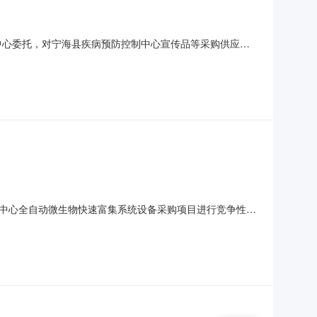
中心委托，对宁海县疾病预防控制中心宣传品等采购供应商
2026-028项目名称：宁海县疾病预防控制中心宣传品等采购
限公司宁海县茗嵊贸易有限公司宁海杰程百货店确定成交日
中心全自动微生物快速富集系统设备采购项目进行竞争性磋
要技术规格：序号采购内容*预算/最高限价招标内容1全自动
承担民事责任的能力；（2）具有良好的商业信誉和健全的财