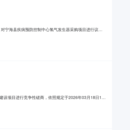
，对宁海县疾病预防控制中心氢气发生器采购项目进行议价
目名称：宁海县疾病预防控制中心氢气发生器采购项目序号招标内容
026年03月25日若有供应商认为本招标过程和成交结果使
目进行竞争性磋商，依照规定于2026年03月18日14
实验室一体化信息管理系统建设项目子包号招标内容数量中标价
日期：2026年03月19日若有供应商认为本招标过程和成