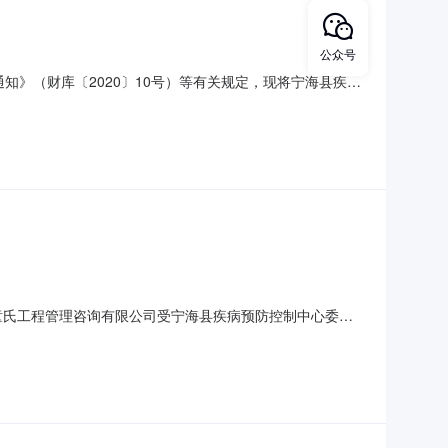
公众号
通知》（财库〔2020〕10号）等有关规定，现将宁海县疾病
制中心全自动微生物快速富集系统设备采购项目预算金额
5月采购需求概况标的名称：宁海县疾病预防控制中心全自动微生
童氏工程管理咨询有限公司受宁海县疾病预防控制中心委
非招标方式采购。一、招标项目名称：宁海县疾病预防控制
家数一宁海县疾病预防控制中心宣传品等采购详见第二部分招标