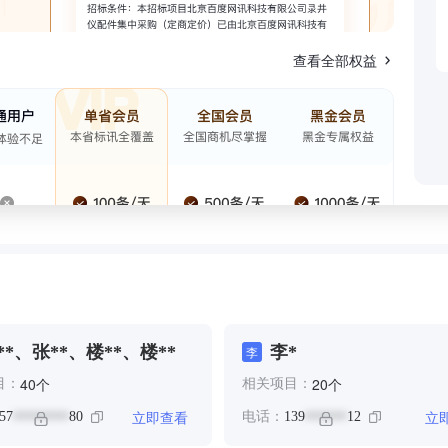
查看全部权益
**、张**、楼**、楼**
李*
李
个
个
40
20
目：
相关项目：
立即查看
立
57
80
电话：
139
12
********
******