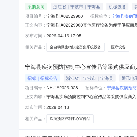
采购意向
浙江省｜宁波市｜宁海县
机械设备
项目编号：
宁海县|A02329900
招标单位：
宁海县疾病
宁海县|A02329900其他医疗设备为便于供
正文内容：
预防控制中心2026年4月至5月采购意向公
发布时间：
2026-04-16 17:05
（元）380000.00预留中小企业采购份额
物快速富集系统设备
相关产品：
全自动微生物快速富集系统设备
医疗设备
宁海县疾病预防控制中心宣传品等采购供应商
招标｜招标公告
浙江省｜宁波市｜宁海县
通讯电
项目编号：
NH-TS2026-028
招标单位：
宁海县疾病预防
宁海县疾病预防控制中心宣传品等采购供应商入
正文内容：
托，对宁海县疾病预防控制中心宣传品等采购供
发布时间：
2026-04-13
中心宣传品等采购供应商入围项目二、招标项目编
需求3家四、投标人资格条件：（一）具有
相关产品：
疾病预防控制中心宣传品