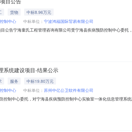
-项目公告
工
货物
中标8.96万元
控制中心
中标单位：
宁波鸿福国际贸易有限公司
项目公告宁海童氏工程管理咨询有限公司受宁海县疾病预防控制中心委托
分准时开标。本次招标结果公示如下：项目编号：NH-TS2026-025项
气发生器采购项目1项89600宁波鸿福国际贸易有限公司确定成交日期：2
理系统建设项目-结果公示
术
服务
中标19.80万元
控制中心
中标单位：
苏州中亿公卫软件有限公司
控制中心委托，对宁海县疾病预防控制中心实验室一体化信息管理系统建设项
编号：NH-TS2026-022（磋）项目名称：宁海县疾病预防控制中心
信息管理系统建设项目1项198000元苏州中亿公卫软件有限公司确定成交