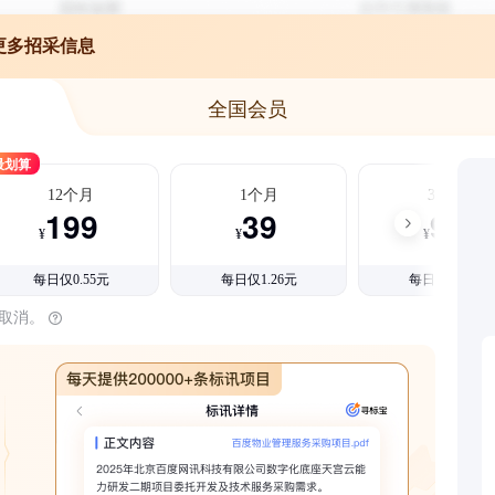
更多招采信息
全国会员
最划算
12个月
1个月
3个月
199
39
99
¥
¥
¥
每日仅0.55元
每日仅1.26元
每日仅1.08元
时取消。