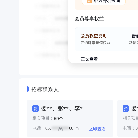
甲方分析查询
会员尊享权益
招标联系人
娄**、张**、李*
娄
娄
娄
个
59
相关项目：
相关项
立即查看
电话：
057
66
电话：
0
********