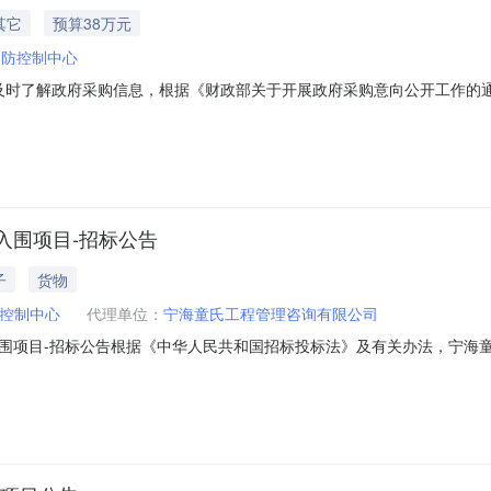
其它
预算38万元
预防控制中心
应商及时了解政府采购信息，根据《财政部关于开展政府采购意向公开工作的
开如下：采购单位宁海县疾病预防控制中心采购项目名称宁海县疾病预防控
是落实政府采购政策功能情况落实政府采购相关政策预计采购时间2026年0
入围项目-招标公告
子
货物
控制中心
代理单位：
宁海童氏工程管理咨询有限公司
围项目-招标公告根据《中华人民共和国招标投标法》及有关办法，宁海
应商入围项目进行竞争性磋商，现邀请合格的供应商参加投标。本项目为
号：NH-TS2026-028三、项目概况：序号项目名称招标内容入围