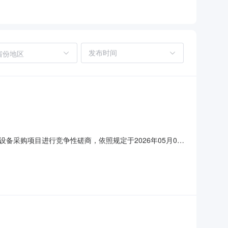
省份地区
采购项目进行竞争性磋商，依照规定于2026年05月06
中心全自动微生物快速富集系统设备采购项目子包号招标内容数
司确定成交日期：2026年05月07日若有供应商认为本招