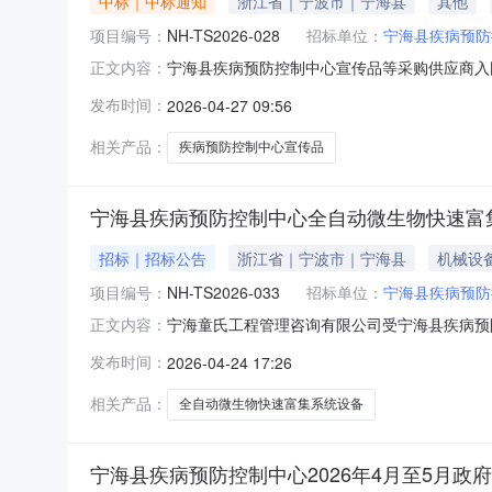
中标｜中标通知
浙江省｜宁波市｜宁海县
其他
项目编号：
NH-TS2026-028
招标单位：
宁海县疾病预防
宁海县疾病预防控制中心宣传品等采购供应商入
正文内容：
入围项目进行竞争性磋商，依照规定于2026年04
发布时间：
2026-04-27 09:56
供应商入围项目序号招标内容数量入围单位一宁
期：2026年04月27
相关产品：
疾病预防控制中心宣传品
宁海县疾病预防控制中心全自动微生物快速富
招标｜招标公告
浙江省｜宁波市｜宁海县
机械设
项目编号：
NH-TS2026-033
招标单位：
宁海县疾病预防
宁海童氏工程管理咨询有限公司受宁海县疾病预
正文内容：
商，现邀请合格的供应商参加投标。一、采购编号：
发布时间：
2026-04-24 17:26
微生物快速富集系统设备采购29.8万元详见
务会计制度；（3）具有履行
相关产品：
全自动微生物快速富集系统设备
宁海县疾病预防控制中心2026年4月至5月政