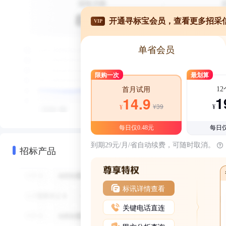
开通寻标宝会员，查看更多招采
VIP
单省会员
限购一次
最划算
1
首月试用
1
14.9
¥39
¥
¥
每日仅0.48元
每日仅
到期29元/月/省自动续费，可随时取消。
招标产品
标讯详情查看
关键电话直连