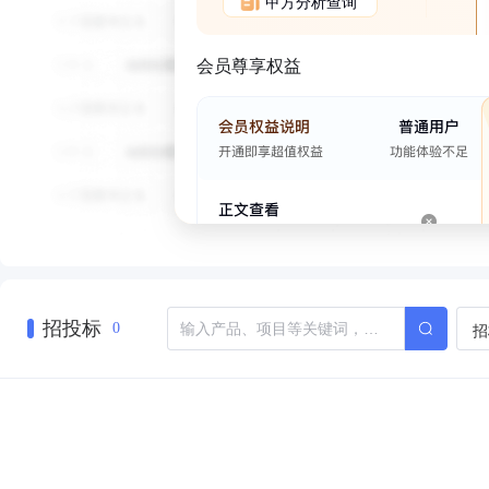
甲方分析查询
会员尊享权益
招投标
招
0