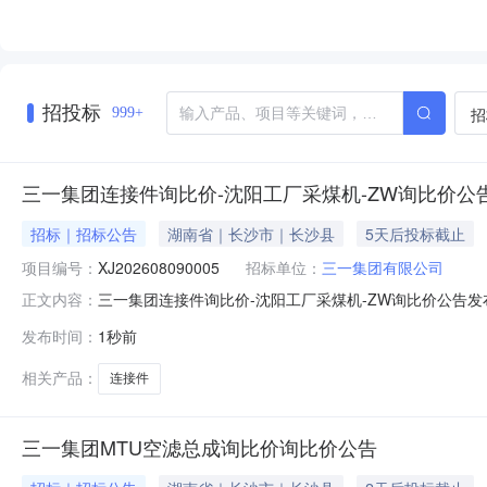
周**、夏**、姜**、姜*、
孔**、孙**、宋、宋**、崔
**、崔**、张*、张*、彭
*、徐**、徐*、文*、曾*、
曾**、曾**、李*、李**、
杨、杨*、杨**、林**、林
招投标
招
999+
**、柯**、柳**、梁**、汤
**、汪**、淦*、潘*、潘
*、王*、王**、王*、王
三一集团连接件询比价-沈阳工厂采煤机-ZW询比价公
**、王**、祁**、章**、聂
*、肖**、胡、胡*、胡**、
范**、蒋**、蔡**、衣**、
招标｜招标公告
湖南省｜长沙市｜长沙县
5天后投标截止
袁*、谢、谢**、谢**、赵
项目编号：
**、赵**、赵*、赵**、赵
XJ202608090005
招标单位：
三一集团有限公司
*、郑*、郭*、閤**、陈*、
三一集团连接件询比价-沈阳工厂采煤机-ZW询比价公告发布公司
正文内容：
陈**、陈**、陶**、霍
询比价-沈阳工厂采煤机-ZW在GSP平台在线招标厅进行电
***、韩*、颜**、高*、黄
发布时间：
1秒前
件询比价-沈阳工厂采煤机-ZW二、投标人资格要求：1
*、龚
相关产品：
连接件
三一集团MTU空滤总成询比价询比价公告