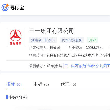
三一集团有限公司
湖南省 | 长沙市
资本投资服务
开业
法定代表人：
唐修国
注册资本：
32288万元
经营范围：
最新动态：
1秒前
参与
[三一集团连接件询比价-沈阳工
招标
中标
代理
（0）
（0）
（0）
招标分析