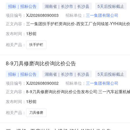
招标｜招标公告
湖南省｜长沙市｜长沙县
5天后投标截止
项目编号：
XJ202608090003
招标单位：
三一集团有限公司
三一集团扶手护栏类询比价-西安工厂合同续签-YYH询比价公告
正文内容：
一集团扶手护栏类询比价-西安工厂合同续签-YYH在GSP
发布时间：
1秒前
标名：三一集团扶手护栏类询比价-西安工厂合同续签-Y
相关产品：
扶手护栏
8-9刀具修磨询比价询比价公告
招标｜招标公告
湖南省｜长沙市｜长沙县
5天后投标截止
项目编号：
XJ202608090002
招标单位：
三一集团有限公司
8-9刀具修磨询比价询比价公告发布公司:三一汽车起重机械有限
正文内容：
线招标厅进行电子采购，现公开邀请合格投标人进行网上电子投
发布时间：
1秒前
须对投标的物料技术要求全部进行确认后才能参加。2、
相关产品：
刀具修磨