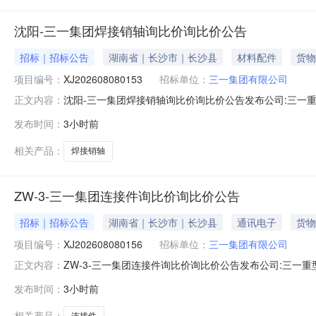
沈阳-三一集团焊接销轴询比价询比价公告
招标｜招标公告
湖南省｜长沙市｜长沙县
材料配件
货物
项目编号：
XJ202608080153
招标单位：
三一集团有限公司
沈阳-三一集团焊接销轴询比价询比价公告发布公司:三一重型装
正文内容：
比价在GSP平台在线招标厅进行电子采购，现公开邀请合格投
发布时间：
3小时前
标人资格要求：1、投标单位必须对投标的物料技术要求
格，并
相关产品：
焊接销轴
ZW-3-三一集团连接件询比价询比价公告
招标｜招标公告
湖南省｜长沙市｜长沙县
通讯电子
货物
项目编号：
XJ202608080156
招标单位：
三一集团有限公司
ZW-3-三一集团连接件询比价询比价公告发布公司:三一重型装
正文内容：
在GSP平台在线招标厅进行电子采购，现公开邀请合格投标人
发布时间：
3小时前
格要求：1、投标单位必须对投标的物料技术要求全部进
相关产品：
连接件