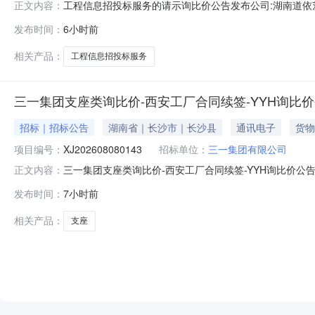
工程信息招投标服务的请示询比价公告发布公司:湖南道依茨动力
正文内容：
招投标服务的请示在GSP平台在线招标厅进行电子采购，现
发布时间：
6小时前
示二、投标人资格要求：1、投标单位必须对投标的物料
投标
相关产品：
工程信息招投标服务
三一集团支座类询比价-西安工厂合同续签-YYH询比
招标｜招标公告
湖南省｜长沙市｜长沙县
通讯电子
货物
项目编号：
XJ202608080143
招标单位：
三一集团有限公司
三一集团支座类询比价-西安工厂合同续签-YYH询比价公告发布
正文内容：
座类询比价-西安工厂合同续签-YYH在GSP平台在线招标
发布时间：
7小时前
团支座类询比价-西安工厂合同续签-YYH二、投标人资
相关产品：
支座