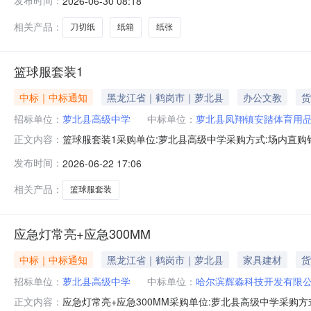
发布时间：
2026-06-30 08:18
时间：2026-06-0509:00:00项目预算(元)：2
相关产品：
刀切纸
纸箱
纸张
篮球服套装1
中标｜中标通知
黑龙江省｜鹤岗市｜萝北县
办公文教
货
招标单位：
萝北县高级中学
中标单位：
萝北县凤翔镇安踏体育用
篮球服套装1采购单位:萝北县高级中学采购方式:场内直购销售价:
正文内容：
接:历史合同时间:2026-06-2215:16:51
发布时间：
2026-06-22 17:06
相关产品：
篮球服套装
应急灯常亮+应急300MM
中标｜中标通知
黑龙江省｜鹤岗市｜萝北县
家具建材
货
招标单位：
萝北县高级中学
中标单位：
哈尔滨辉淼科技开发有限
应急灯常亮+应急300MM采购单位:萝北县高级中学采购方式:场
正文内容：