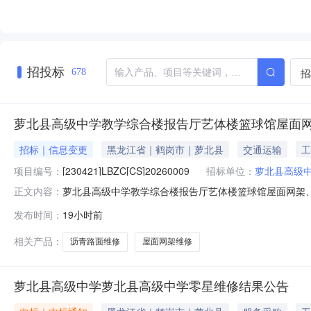
招投标
招
678
萝北县高级中学教学综合楼报告厅艺体楼篮球馆屋面网
招标｜信息变更
黑龙江省｜鹤岗市｜萝北县
交通运输
工
项目编号：
[230421]LBZC[CS]20260009
招标单位：
萝北县高级
萝北县高级中学教学综合楼报告厅艺体楼篮球馆屋面网架、沥青路
正文内容：
公告的采购项目名称：教学综合楼报告厅艺体楼篮球馆屋面
发布时间：
19小时前
容更正内容：原公告的获取采购文件结束日期：2026-08-07，
相关产品：
沥青路面维修
屋面网架维修
萝北县高级中学萝北县高级中学零星维修结果公告