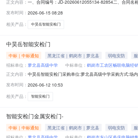
一、合同编号：JD-20260612055134-82854
正文内容：
子卖场直购五、合同主体采购人(甲方)：萝北县高级中学地
发布时间：
2026-06-15 08:28
地址：鹤岗市工农区外贸局综合楼103室联系方式：18704
相关产品：
中昊岳智能安检门
中昊岳智能安检门
中标｜中标通知
黑龙江省｜鹤岗市｜萝北县
弱电安防
服
招标单位：
萝北县高级中学
中标单位：
鹤岗市工农区畅联电脑经
中昊岳智能安检门采购单位:萝北县高级中学采购方式:场内直购销售
正文内容：
部参考链接:历史合同时间:2026-06-1209:31:58
发布时间：
2026-06-12 10:53
相关产品：
智能安检门
智能安检门金属安检门-
中标｜中标通知
黑龙江省｜鹤岗市｜萝北县
弱电安防
服
招标单位：
萝北县高级中学
中标单位：
鹤岗市东山区淼庆电脑销