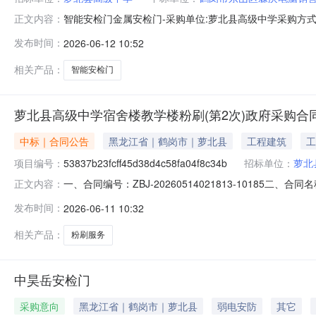
智能安检门金属安检门-采购单位:萝北县高级中学采购方式:场内直购
正文内容：
销售商店参考链接:历史合同时间:2026-06-1209:33:41
发布时间：
2026-06-12 10:52
相关产品：
智能安检门
萝北县高级中学宿舍楼教学楼粉刷(第2次)政府采购合
中标｜合同公告
黑龙江省｜鹤岗市｜萝北县
工程建筑
工
项目编号：
53837b23fcff45d38d4c58fa04f8c34b
招标单位：
萝北
一、合同编号：ZBJ-20260514021813-10185二、合
正文内容：
次)五、合同主体采购人(甲方)：萝北县高级中学地址：萝北
发布时间：
2026-06-11 10:32
岭局直绥滨路二区宝泉岭龙源小区3号住宅综合楼1层2号商服
相关产品：
粉刷服务
中昊岳安检门
采购意向
黑龙江省｜鹤岗市｜萝北县
弱电安防
其它