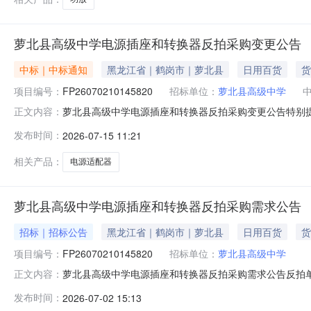
萝北县高级中学电源插座和转换器反拍采购变更公告
中标｜中标通知
黑龙江省｜鹤岗市｜萝北县
日用百货
货
项目编号：
FP26070210145820
招标单位：
萝北县高级中学
萝北县高级中学电源插座和转换器反拍采购变更公告特别
正文内容：
内容：反拍结果变更反拍单号：FP26070210145820
发布时间：
2026-07-15 11:21
内容：电源插座和转换器采购数量：100成交供应商名称：
时
相关产品：
电源适配器
萝北县高级中学电源插座和转换器反拍采购需求公告
招标｜招标公告
黑龙江省｜鹤岗市｜萝北县
日用百货
货
项目编号：
FP26070210145820
招标单位：
萝北县高级中学
萝北县高级中学电源插座和转换器反拍采购需求公告反拍单号：FP
正文内容：
采购单位：萝北县高级中学采购内容：电源插座和转换器采购
发布时间：
2026-07-02 15:13
殊标识品牌型号dahua大华摄像头电源DC12V室内监控电源