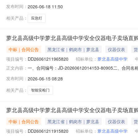
司参考链接:历史合同时间:2026-06-1810:36:06
发布时间：
2026-06-18 11:50
相关产品：
应急灯
萝北县高级中学萝北县高级中学安全仪器电子卖场直
中标｜合同公告
黑龙江省｜鹤岗市｜萝北县
仪器仪表
货
项目编号：
DD26061211965820
招标单位：
萝北县高级中学
一、合同编号：JD-20260612014153-80905
正文内容：
子卖场直购五、合同主体采购人(甲方)：萝北县高级中学地
发布时间：
2026-06-15 08:28
岗市东山区10委沿河北小区G组团7号楼010101室联系方式
相关产品：
智能安检门
萝北县高级中学萝北县高级中学安全仪器电子卖场直
中标｜合同公告
黑龙江省｜鹤岗市｜萝北县
仪器仪表
货
项目编号：
DD26061211915820
招标单位：
萝北县高级中学