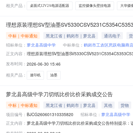
相关产品：
桌面式12V2A电源适配器
监控摄像头壁挂电源
大华摄
理想原装理想SV型油墨SV5330CSV5231C5354C535
中标｜中标通知
黑龙江省｜鹤岗市｜萝北县
通讯电子
货
招标单位：
萝北县高级中学
中标单位：
鹤岗市工农区思跃电脑商店
理想原装理想SV型油墨SV5330CSV5231C5354C535
正文内容：
率:56.52%数量:200订单金额:26000.00供应商名称:鹤岗市工农区
发布时间：
2026-06-30 15:46
相关产品：
速印机
油墨
萝北县高级中学刀切纸比价比价采购成交公告
中标｜中标通知
黑龙江省｜鹤岗市｜萝北县
其他
货物
项目编号：
BJCG260601310335820
招标单位：
萝北县高级中学
萝北县高级中学刀切纸比价比价采购成交公告特别提示：
正文内容：
北县高级中学刀切纸比价项目编号:BJCG2606013103