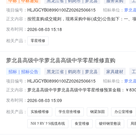
中标｜中标通知
黑龙江省｜鹤岗市｜萝北县
服务采购
工
项目编号：
HLJGCYB08990100Z20262506615
招标单位：
萝北
按照直购成交规则，现将采购中标(成交)公告如下：一、项目编
正文内容：
交）信息供应商名称：黑龙江省卓之越建筑装饰有限公司供应
发布时间：
2026-08-03 15:18
间：2026-08-0312:21:16四、主要标的信息
相关产品：
零星维修
萝北县高级中学萝北县高级中学零星维修直购
招标｜招标公告
黑龙江省｜鹤岗市｜萝北县
家具建材
工
项目编号：
HLJGCYB08990100Z20262506615
招标单位：
萝北
萝北县高级中学萝北县高级中学零星维修预算金额：￥830
正文内容：
食堂、艺体馆、学生宿舍等区域。土建施工包含地面破除
发布时间：
2026-08-03 15:09
皮管、镀锌钢管敷设，NH？RV？S耐火线缆布线，更换
漆施工。2.所有进场防水材料、钢
相关产品：
实验楼维修
学生宿舍维修
钢梁加固
办公室维修
NH？RV？S线缆布线
食堂维修
镀锌钢管敷设
局