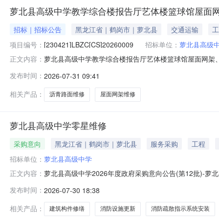
萝北县高级中学教学综合楼报告厅艺体楼篮球馆屋面
招标｜招标公告
黑龙江省｜鹤岗市｜萝北县
交通运输
工
项目编号：
[230421]LBZC[CS]20260009
招标单位：
萝北县高级
萝北县高级中学教学综合楼报告厅艺体楼篮球馆屋面网架
正文内容：
潜在供应商应在黑龙江省政府采购管理平台(http://hljcg
发布时间：
2026-07-31 09:41
[230421]LBZC[CS]20260009项目名称：教学
相关产品：
沥青路面维修
屋面网架维修
萝北县高级中学零星维修
采购意向
黑龙江省｜鹤岗市｜萝北县
服务采购
工程
招标单位：
萝北县高级中学
萝北县高级中学2026年度政府采购意向公告(第12批)
正文内容：
12批)采购单位：萝北县高级中学采购项目名称：萝北县高
发布时间：
2026-07-30 18:38
量:1.0000元主要功能或目标:教学楼东门、西门；
示系统，安拆
相关产品：
建筑构件修缮
消防设施更新
消防疏散指示系统安装