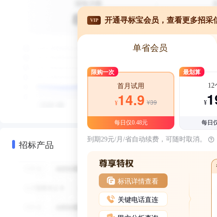
开通寻标宝会员，查看更多招采
VIP
单省会员
限购一次
最划算
1
首月试用
1
14.9
¥39
¥
¥
每日仅0.48元
每日仅
到期29元/月/省自动续费，可随时取消。
招标产品
标讯详情查看
关键电话直连