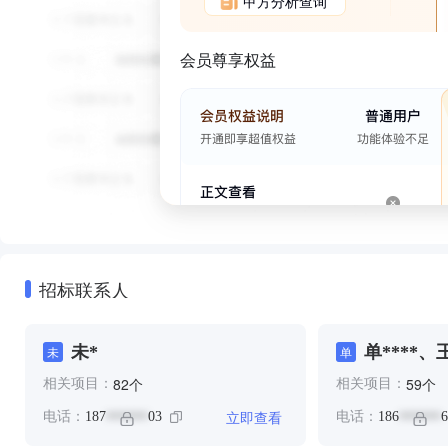
甲方分析查询
会员尊享权益
招标联系人
未*
单****、
未
单
个
个
82
59
相关项目：
相关项目：
立即查看
电话：
187
03
电话：
186
6
******
******