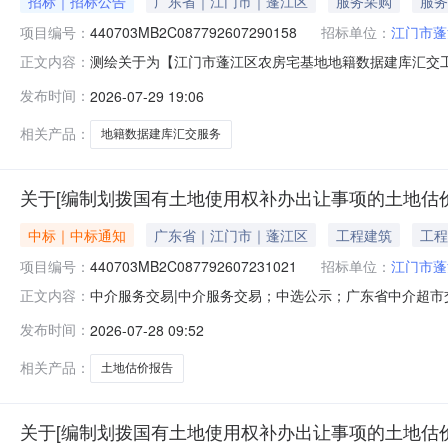
招标｜招标公告
广东省｜江门市｜蓬江区
服务采购
服务
项目编号：
440703MB2C087792607290158
招标单位：
江门市蓬
测绘关于为【江门市蓬江区农房宅基地地籍数据建库汇交工作
正文内容：
绘中介服务机构，现将相关事项公告如下：项目业主江门
发布时间：
2026-07-29 19:06
服务项目采购）投资审批项目否采购项目编码440703MB2C
库、
相关产品：
地籍数据建库汇交服务
关于[编制划拨国有土地使用权补办出让事项的土地估价报
中标｜中标通知
广东省｜江门市｜蓬江区
工程建筑
工程
项目编号：
440703MB2C087792607231021
招标单位：
江门市蓬
中介服务交易|中介服务交易；中选公示；广东省中介超市交易系
正文内容：
价报告（江门市蓬江区汲芳里三巷6号50.70平方米城
发布时间：
2026-07-28 09:52
评估与测算金额说明：本宗地估价服务费=按照《关于土地价
为计
相关产品：
土地估价报告
关于[编制划拨国有土地使用权补办出让事项的土地估价报