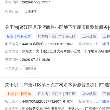
发布时间：
2026-07-22 19:57
划拨国有土地使用权补办出让事项的土地估价报告（蓬江区
440703MB2C0877926072
相关产品：
土地评估
关于为[蓬江区月珑湾商住小区地下车库项目测绘服务]
招标｜招标公告
广东省｜江门市｜蓬江区
工程建筑
工程
项目编号：
440703MB2C087792607211867
招标单位：
江门市蓬
测绘关于为【蓬江区月珑湾商住小区地下车库项目测绘服务】
正文内容：
中介服务机构，现将相关事项公告如下：项目业主江门市
发布时间：
2026-07-21 19:26
项目采购）投资审批项目否采购项目编码440703MB2C087
相关产品：
测绘服务
关于[江门市蓬江区第三次古树名木资源普查项目]中
中标｜中标通知
广东省｜江门市｜蓬江区
农林牧渔
工程
项目编号：
440703MB2C087792607161074
招标单位：
江门市蓬
中介服务交易|中介服务交易；中选公示；广东省中介超市交易系
正文内容：