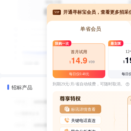
开通寻标宝会员，查看更多招采
VIP
单省会员
限购一次
最划算
1
首月试用
1
14.9
¥39
¥
¥
每日仅0.48元
每日仅
到期29元/月/省自动续费，可随时取消。
招标产品
标讯详情查看
关键电话直连