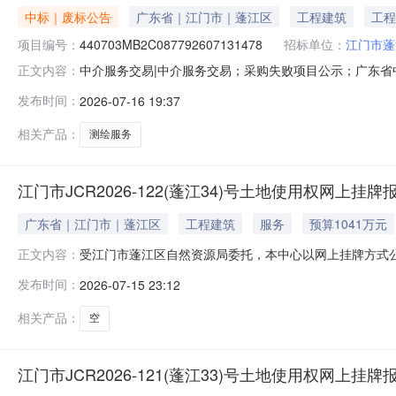
中标｜废标公告
广东省｜江门市｜蓬江区
工程建筑
工程
项目编号：
440703MB2C087792607131478
招标单位：
江门市蓬
中介服务交易|中介服务交易；采购失败项目公示；广东省中介超
正文内容：
目业主名称：江门市蓬江区自然资源局选取中介机构方式
发布时间：
2026-07-16 19:37
间：2026-07-1617:47:47
相关产品：
测绘服务
江门市JCR2026-122(蓬江34)号土地使用权网上挂
广东省｜江门市｜蓬江区
工程建筑
服务
预算1041万元
受江门市蓬江区自然资源局委托，本中心以网上挂牌方式公开
正文内容：
江34））土地使用权网上竞价活动已经结束。截止到2026年
发布时间：
2026-07-15 23:12
门铱诺电子科技有限公司。最终成交结果待资格审查通过
共资源交易中
相关产品：
空
江门市JCR2026-121(蓬江33)号土地使用权网上挂