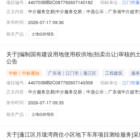
项目编号：
440703MB2C087792607140182
招标单位：
江门市蓬
中介服务交易|中介服务交易；中选公示；广东省中介超市交易系
正文内容：
的土地估价报告（蓬江区2026年度135号地块商住用
发布时间：
2026-07-17 09:36
目编码：服务金额：暂不做评估与测算金额说明：本宗地估价
（计算
相关产品：
土地估价报告
关于[编制国有建设用地使用权供地(拍卖出让)审核的土
公告
中标｜中标通知
广东省｜江门市｜蓬江区
工程建筑
服务
项目编号：
440703MB2C087792607140308
招标单位：
江门市蓬
中介服务交易|中介服务交易；中选公示；广东省中介超市交易系
正文内容：
的土地估价报告（蓬江区2026年度136号地块工业用
发布时间：
2026-07-17 09:35
目编码：服务金额：暂不做评估与测算金额说明：本宗地估价
（计算
相关产品：
土地估价报告
关于[蓬江区月珑湾商住小区地下车库项目测绘服务]