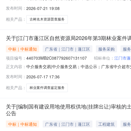
业主名称：江门市蓬江区自然资源局中介服务事项：无（属于
发布时间：
2026-07-21 19:08
三次古树名木资源普查项目最高包干价为￥90000元。
善、成果报
相关产品：
古树名木资源普查服务
关于[江门市蓬江区自然资源局2026年第3期林业案件
中标｜中标通知
广东省｜江门市｜蓬江区
服务采购
服务
项目编号：
440703MB2C087792607131107
招标单位：
江门市蓬
中介服务交易|中介服务交易；中选公示；广东省中介超市交易系
正文内容：
调查鉴定服务项目项目业主名称：江门市蓬江区自然资源局
发布时间：
2026-07-17 17:36
项目预算总额为人民币9900元（包含且不超过人民币玖
税费、修改
相关产品：
林业案件调查鉴定服务
关于[编制国有建设用地使用权供地(挂牌出让)审核的土
公告
中标｜中标通知
广东省｜江门市｜蓬江区
工程建筑
服务