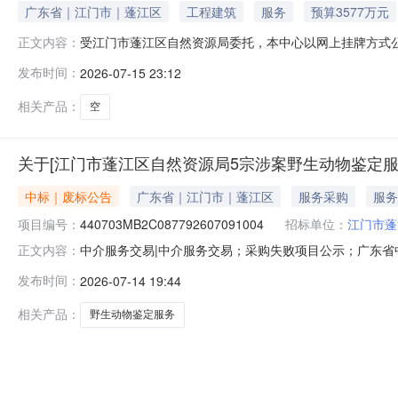
广东省｜江门市｜蓬江区
工程建筑
服务
预算3577万元
受江门市蓬江区自然资源局委托，本中心以网上挂牌方式公开
正文内容：
33））土地使用权网上竞价活动已经结束。截止到2026年0
发布时间：
2026-07-15 23:12
恒勃滤清器有限公司。最终成交结果待资格审查通过后，
源交易中心2026
相关产品：
空
关于[江门市蓬江区自然资源局5宗涉案野生动物鉴定服
中标｜废标公告
广东省｜江门市｜蓬江区
服务采购
服务
项目编号：
440703MB2C087792607091004
招标单位：
江门市蓬
中介服务交易|中介服务交易；采购失败项目公示；广东省中介超
正文内容：
服务项目业主名称：江门市蓬江区自然资源局选取中介机
发布时间：
2026-07-14 19:44
败时间：2026-07-1417:47:49
相关产品：
野生动物鉴定服务