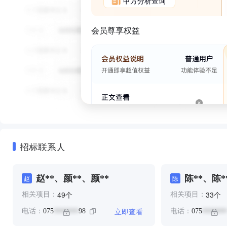
甲方分析查询
会员尊享权益
招标联系人
赵**、颜**、颜**
陈**、陈*
赵
陈
个
个
49
33
相关项目：
相关项目：
立即查看
电话：
075
98
电话：
075
*******
*******