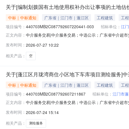
关于[编制划拨国有土地使用权补办出让事项的土地估价报
中标｜中标通知
广东省｜江门市｜蓬江区
工程建筑
工程
项目编号：
440703MB2C087792607220441-003
招标单位：
江门
中介服务交易|中介服务交易；中选公示；广东省中介超市交易系
正文内容：
地估价报告（蓬江区东风大道与东里路交叉口东侧地段约4
发布时间：
2026-07-27 10:22
码：服务金额：暂不做评估与测算金额说明：本宗地估价服务
补
相关产品：
空
关于[蓬江区月珑湾商住小区地下车库项目测绘服务]
中标｜中标通知
广东省｜江门市｜蓬江区
工程建筑
工程
项目编号：
440703MB2C087792607211867
招标单位：
江门市蓬
中介服务交易|中介服务交易；中选公示；广东省中介超市交易系
正文内容：
目业主名称：江门市蓬江区自然资源局中介服务事项：无（
发布时间：
2026-07-24 15:14
品价格》（国测财字〔2002〕3号）、《测绘生产成本费
务单位
相关产品：
测绘服务