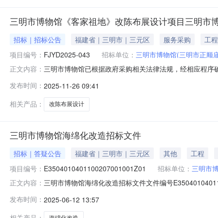
三明市博物馆《客家祖地》改陈布展设计项目三明市
招标｜招标公告
福建省｜三明市｜三元区
服务采购
工程
项目编号：
FJYD2025-043
招标单位：
三明市博物馆(三明市正顺
三明市博物馆已根据政府采购相关法律法规，经相应程序
正文内容：
迎合格的供应商前来参加。本项目由采购人委托福建省亿
发布时间：
2025-11-26 09:41
FJYD2025-043。标的一览表合同包项目名称数量预
金额（最高限价）的为无效报价。
相关产品：
改陈布展设计
三明市博物馆海绵化改造招标文件
招标｜答疑公告
福建省｜三明市｜三元区
其他
工程
项目编号：
E3504010401100207001001Z01
招标单位：
三明市博
三明市博物馆海绵化改造招标文件文件编号E350401040110
正文内容：
标保证金缴纳方式其他投标保证金金额120,000元人民币控制
发布时间：
2025-06-12 13:57
区）开标方式待定资格审查方式资格后审答疑澄清时间是否延期否
相关产品：
海绵化改造