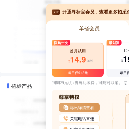
开通寻标宝会员，查看更多招采
VIP
单省会员
限购一次
最划算
1
首月试用
1
14.9
¥39
¥
¥
每日仅0.48元
每日仅
到期29元/月/省自动续费，可随时取消。
招标产品
标讯详情查看
关键电话直连