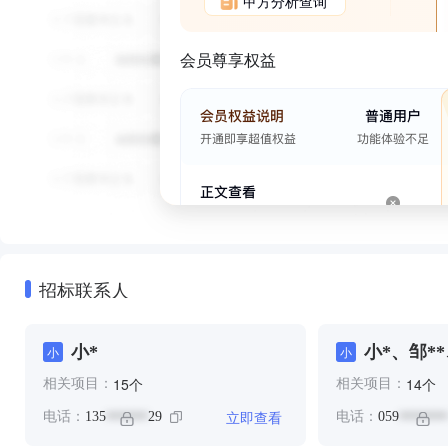
甲方分析查询
会员尊享权益
招标联系人
小*
小*、邹**
小
小
个
个
15
14
相关项目：
相关项目：
立即查看
电话：
135
29
电话：
059
******
*******