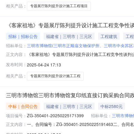
内以书面形式（加盖
相关产品：
专题展厅陈列提升设计施工工程项目
《客家祖地》专题展厅陈列提升设计施工工程竞争性
招标｜招标公告
福建省｜三明市｜三元区
工程建筑
工程
招标单位：
三明市博物馆(三明市正顺庙文物保护所、三明市中央苏区
《客家祖地》专题展厅陈列提升设计施工工程竞争性谈判
正文内容：
展厅陈列提升设计施工工程（以下简称：“本项目”）的采
发布时间：
2025-04-24 17:13
务期限1《客家祖地》专题展厅陈列提升设计施工工程1项4
供应商须具备有效的不低于三级房
相关产品：
专题展厅陈列提升设计施工工程
三明市博物馆三明市博物馆复印纸直接订购采购合同
中标｜合同公告
福建省｜三明市｜三元区
中标2580元
项目编号：
ZG-350401-20250225171399
招标单位：
三明市博物
一、合同编号：ZG-350401-20250225191463二
正文内容：
购订单五、合同主体采购人(甲方)：三明市博物馆地址：福建