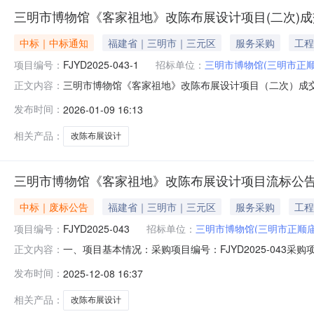
三明市博物馆《客家祖地》改陈布展设计项目(二次)
中标｜中标通知
福建省｜三明市｜三元区
服务采购
工程
项目编号：
FJYD2025-043-1
招标单位：
三明市博物馆(三明市正
三明市博物馆《客家祖地》改陈布展设计项目（二次）成交公
正文内容：
（成交）信息供应商名称：上海宽创国际文化科技股份有限
发布时间：
2026-01-09 16:13
商名称服务名称服务范围服务要求服务时间服务标准1上
商文件详见磋商文件五、评审专
相关产品：
改陈布展设计
三明市博物馆《客家祖地》改陈布展设计项目流标公
中标｜废标公告
福建省｜三明市｜三元区
服务采购
工程
项目编号：
FJYD2025-043
招标单位：
三明市博物馆(三明市正顺
一、项目基本情况：采购项目编号：FJYD2025-04
正文内容：
不足法定家数，本项目按流标处理。三、公告期限自本公
发布时间：
2025-12-08 16:37
联系人：邹女士联系方法：0598-8230021代理机构：
箱：95
相关产品：
改陈布展设计