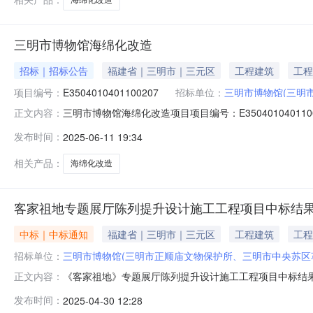
三明市博物馆海绵化改造
招标｜招标公告
福建省｜三明市｜三元区
工程建筑
工程
项目编号：
E3504010401100207
招标单位：
三明市博物馆(三明
三明市博物馆海绵化改造项目项目编号：E35040104011
正文内容：
建筑业建设项目规模：场地面积119280平方米，雨水
发布时间：
2025-06-11 19:34
绿化种植等。项目联系人姓名：林斓冰联系方式：0598-82
相关产品：
海绵化改造
客家祖地专题展厅陈列提升设计施工工程项目中标结
中标｜中标通知
福建省｜三明市｜三元区
工程建筑
工程
招标单位：
三明市博物馆(三明市正顺庙文物保护所、三明市中央苏区
《客家祖地》专题展厅陈列提升设计施工工程项目中标结
正文内容：
算金额：41339元。二、中标信息中标单位名称：福建正
发布时间：
2025-04-30 12:28
4月29日评审结果：经最低价中标法确定中标人。四、公示