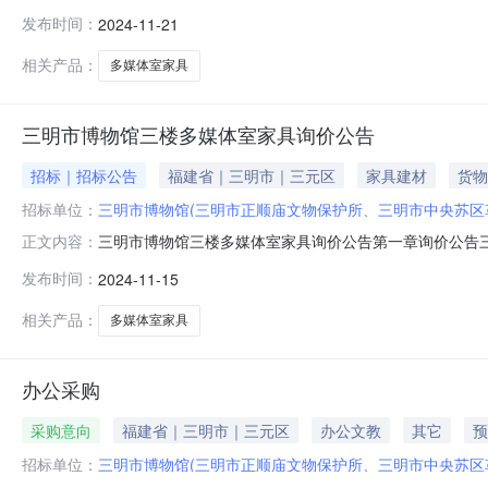
结构证明；2、开标时间：2024年11月23日上午9:00
发布时间：
2024-11-21
相关产品：
多媒体室家具
三明市博物馆三楼多媒体室家具询价公告
招标｜招标公告
福建省｜三明市｜三元区
家具建材
货物
招标单位：
三明市博物馆(三明市正顺庙文物保护所、三明市中央苏区
三明市博物馆三楼多媒体室家具询价公告第一章询价公告
正文内容：
（以下简称：“本项目”），现欢迎符合资格要求的供应商
发布时间：
2024-11-15
标及材质说明数量单位参考图片1讲台700*500*11
用耐磨五金配件：防腐防锈，经电镀
相关产品：
多媒体室家具
办公采购
采购意向
福建省｜三明市｜三元区
办公文教
其它
预
招标单位：
三明市博物馆(三明市正顺庙文物保护所、三明市中央苏区