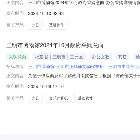
三明市博物馆2024年10月政府采购意向-办公采购详细
正文内容：
算金额：0.089000万元(人民币)采购品目：采购需求概况
发布时间：
2024-10-10 02:43
本次公开的采购意向是本单位政府采购工作的初步安排，
相关产品：
办公
基础软件
三明市博物馆2024年10月政府采购意向
采购意向
福建省｜三明市｜三元区
办公文教
其它
预
招标单位：
三明市博物馆(三明市正顺庙文物保护所、三明市中央苏区
为便于供应商及时了解政府采购信息，根据《财政部关于开展
正文内容：
开如下：序号采购项目名称采购需求概况预算金额(万元)
发布时间：
2024-10-09 17:10
采购数量：1套采购内容：基础软件采购数量：1套主要功能
排，具体采购项目情
相关产品：
办公
台式计算机
基础软件