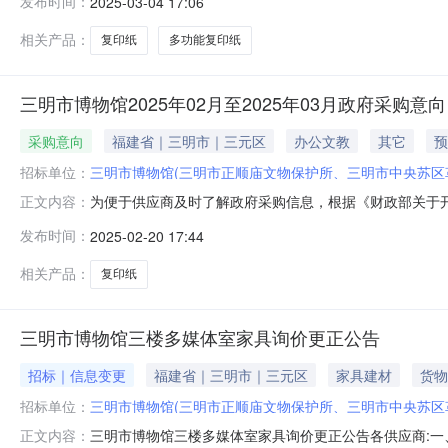
发布时间：
2025-03-04 17:06
道联系方式：18950951760六、合同主要信息主要标的：序
相关产品：
复印纸
多功能复印纸
三明市博物馆2025年02月至2025年03月政府采购意向
采购意向
福建省｜三明市｜三元区
办公文教
其它
预
招标单位：
三明市博物馆(三明市正顺庙文物保护所、三明市中央苏区
为便于供应商及时了解政府采购信息，根据《财政部关于开展
正文内容：
开如下：序号采购项目名称采购需求概况预算金额(万元)
发布时间：
2025-02-20 17:44
求：满足办公打印复印需求0.2580002025年03月
年02月20日
相关产品：
复印纸
三明市博物馆三楼多媒体室家具询价更正公告
招标｜信息变更
福建省｜三明市｜三元区
家具建材
货物
招标单位：
三明市博物馆(三明市正顺庙文物保护所、三明市中央苏区
三明市博物馆三楼多媒体室家具询价更正公告各供应商:一
正文内容：