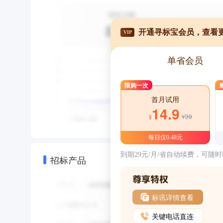
开通寻标宝会员，查看
VIP
单省会员
限购一次
首月试用
14.9
¥39
¥
每日仅0.48元
到期29元/月/省自动续费，可随
招标产品
标讯详情查看
关键电话直连