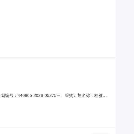
440605-2026-05275三、采购计划名称：桂雅分
式：9八、备案时间：2026-08-0311:23:11发布
1