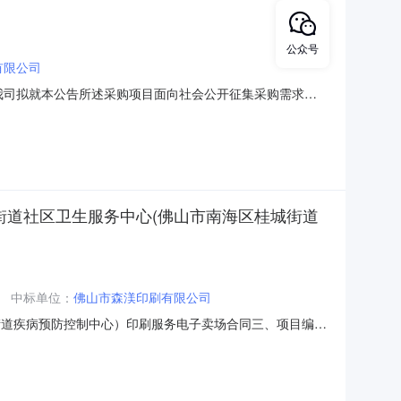
公众号
有限公司
，我司拟就本公告所述采购项目面向社会公开征集采购需求方
b.com/）（二）公告期限:公告发布之日起至2026年8月3
问卷调查表》电子文件（加盖公章扫描的PDF格式发
街道社区卫生服务中心(佛山市南海区桂城街道
中标单位：
佛山市森渼印刷有限公司
桂城街道疾病预防控制中心）印刷服务电子卖场合同三、项目编号
心）印刷服务定点采购五、合同主体采购人(甲方)：佛山市南海
社区卫生服务中心联系方式：86716520供应商(乙方)