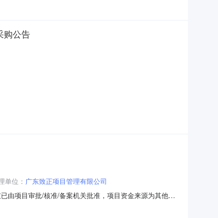
采购公告
理单位：
广东致正项目管理有限公司
测仪已由项目审批/核准/备案机关批准，项目资金来源为其他资
二、项目概况和招标范围规模：详见本项目公告“七、其
)的投标人资格能力要求：详见本项目公告“七、其他”。;本项