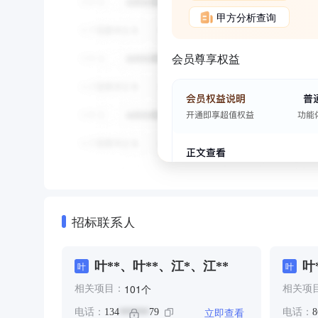
甲方分析查询
会员尊享权益
招标联系人
叶**、叶**、江*、江**
叶
叶
叶
成
个
101
相关项目：
相关项
立即查看
电话：
134
79
电话：
8
******