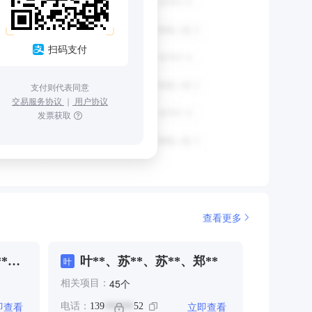
扫码支付
支付则代表同意
交易服务协议
｜
用户协议
发票获取
查看更多
**、
叶**、苏**、苏**、郑**
叶
个
45
相关项目：
即查看
立即查看
电话：
139
52
******