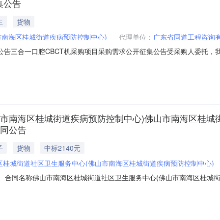
集公告
生
货物
市南海区桂城街道疾病预防控制中心)
代理单位：
广东省同道工程咨询
集公告三合一口腔CBCT机采购项目采购需求公开征集公告受采购人委托
告发布网站：广东省同道工程咨询有限公司网站（http://www.gdtdz
30）。（三）提供采购需求方案建议的方式:请供应商在本公告期限内将相应的《
山市南海区桂城街道疾病预防控制中心)佛山市南海区桂城
合同公告
子
货物
中标2140元
区桂城街道社区卫生服务中心(佛山市南海区桂城街道疾病预防控制中心)
3004二、合同名称佛山市南海区桂城街道社区卫生服务中心(佛山市南海区
佛山市南海区桂城街道社区卫生服务中心(佛山市南海区桂城街道疾病预防控制中
道疾病预防控制中心）地址：广东省_佛山市_南海区南四路26号桂城街道