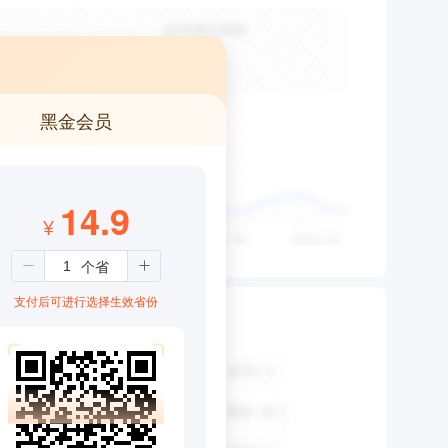
黑金会员
14.9
¥
支付后可进行选择生效省份