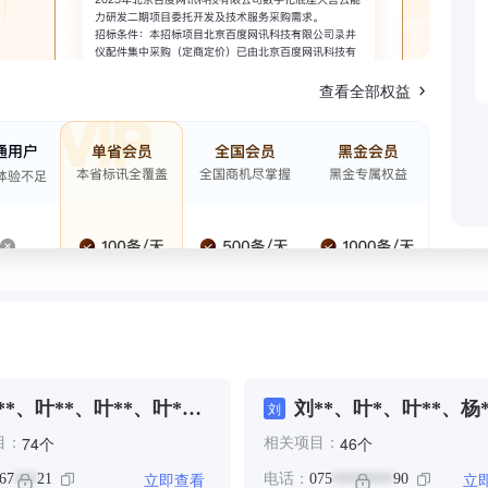
查看全部权益
**、叶**、叶**、叶*、
刘**、叶*、叶**、杨
刘
**、江**
江**
个
个
74
46
目：
相关项目：
立即查看
立
67
21
电话：
075
90
***
********