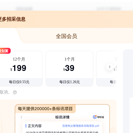
更多招采信息
全国会员
最划算
12个月
1个月
3个月
199
39
99
¥
¥
¥
每日仅0.55元
每日仅1.26元
每日仅1.08元
时取消。