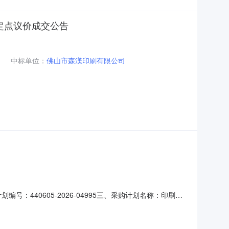
定点议价成交公告
中标单位：
佛山市森渼印刷有限公司
440605-2026-04995三、采购计划名称：印刷慢
刷服务五、采购预算金额（元）：2140.00六、需求时
海区桂城街道疾病预防控制中心）发布时间：2026-07