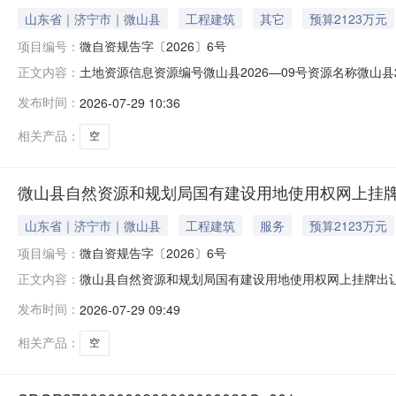
山东省｜济宁市｜微山县
工程建筑
其它
预算2123万元
项目编号：
微自资规告字〔2026〕6号
土地资源信息资源编号微山县2026—09号资源名称微山
正文内容：
微山界群置业有限责任公司土地，北临金源路土地用途商服住宅出让年限住
发布时间：
2026-07-29 10:36
件MarginAmount425AmountUnit_1MarginPayEndTime202
相关产品：
空
微山县自然资源和规划局国有建设用地使用权网上挂
山东省｜济宁市｜微山县
工程建筑
服务
预算2123万元
项目编号：
微自资规告字〔2026〕6号
微山县自然资源和规划局国有建设用地使用权网上挂牌出让
正文内容：
准，微山县自然资源和规划局决定以网上挂牌方式出让1宗
发布时间：
2026-07-29 09:49
地用途出让年限容积率其他规划指标要求起始总价(万元)综合
临微山界群置业有限责
相关产品：
空