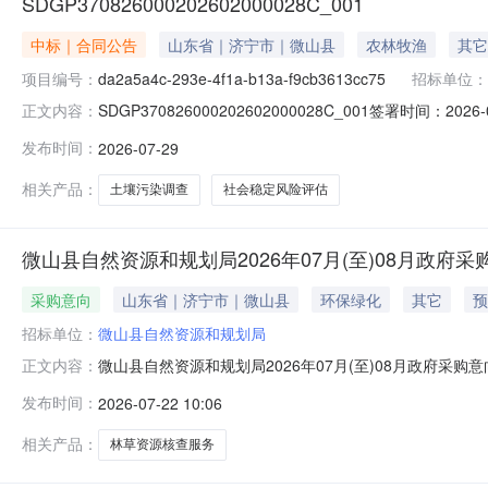
SDGP370826000202602000028C_001
中标｜合同公告
山东省｜济宁市｜微山县
农林牧渔
其它
项目编号：
da2a5a4c-293e-4f1a-b13a-f9cb3613cc75
招标单位：
SDGP370826000202602000028C_001签署时间：2026
正文内容：
SDGP370826000202602000028C_001项目
发布时间：
2026-07-29
人名称微山县自然资源和规划局供应商济宁大运河评估咨询服务有
相关产品：
土壤污染调查
社会稳定风险评估
微山县自然资源和规划局2026年07月(至)08月政府采
采购意向
山东省｜济宁市｜微山县
环保绿化
其它
预
招标单位：
微山县自然资源和规划局
微山县自然资源和规划局2026年07月(至)08月政府
正文内容：
有关规定，现将微山县自然资源和规划局2026年07月(
发布时间：
2026-07-22 10:06
月）备注1林草资源疑似变化问题线索核查技术支撑项目对上
年07月本
相关产品：
林草资源核查服务