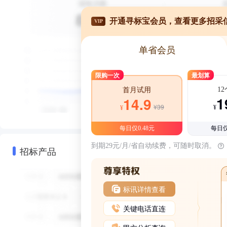
开通寻标宝会员，查看更多招采
VIP
单省会员
限购一次
最划算
1
首月试用
1
14.9
¥39
¥
¥
每日仅0.48元
每日仅
到期29元/月/省自动续费，可随时取消。
招标产品
标讯详情查看
关键电话直连