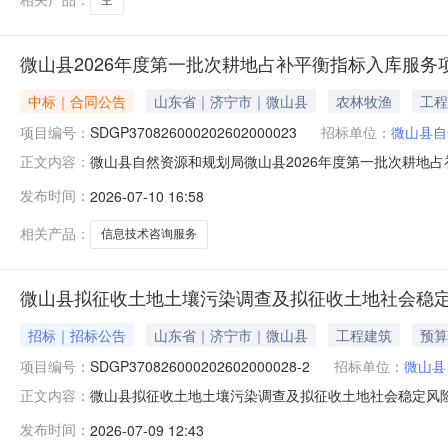
微山县2026年度第一批次耕地占补平衡指标入库服务
中标｜合同公告
山东省｜济宁市｜微山县
农林牧渔
工程
项目编号：
SDGP370826000202602000023
招标单位：
微山县自
微山县自然资源和规划局微山县2026年度第一批次耕地占补平衡
正文内容：
年度第一批次耕地占补平衡指标入库服务项目三、采购项目编码：
发布时间：
2026-07-10 16:58
五、合同主体采购人：微山县自然资源和规划局地址：微山县
相关产品：
信息技术咨询服务
微山县拟征收土地土壤污染调查及拟征收土地社会稳定
招标｜招标公告
山东省｜济宁市｜微山县
工程建筑
预算
项目编号：
SDGP370826000202602000028-2
招标单位：
微山县
微山县拟征收土地土壤污染调查及拟征收土地社会稳定风险
正文内容：
SDGP370826000202602000028-2、微
发布时间：
2026-07-09 12:43
拟征收土地土壤污染调查及拟征收土地社会稳定风险评估采购项目(三