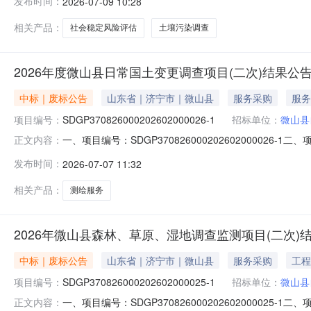
发布时间：
2026-07-09 10:28
王秋潇评审专家：李现军、尹涛六、代理服务收费标准及
改革委员会
相关产品：
社会稳定风险评估
土壤污染调查
2026年度微山县日常国土变更调查项目(二次)结果公告
中标｜废标公告
山东省｜济宁市｜微山县
服务采购
服务
项目编号：
SDGP370826000202602000026-1
招标单位：
微山县
一、项目编号：SDGP3708260002026020000
正文内容：
或者对招标文件作实质响应的供应商不足三家的；四、主要
发布时间：
2026-07-07 11:32
费标准及金额：代理服务费收费标准：成交供应商在签订合同
相关产品：
测绘服务
2026年微山县森林、草原、湿地调查监测项目(二次)结
中标｜废标公告
山东省｜济宁市｜微山县
服务采购
工程
项目编号：
SDGP370826000202602000025-1
招标单位：
微山县
一、项目编号：SDGP3708260002026020000
正文内容：