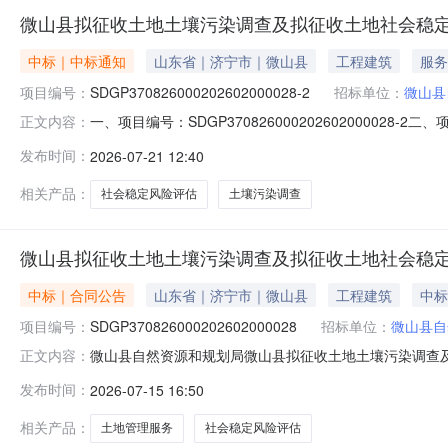
微山县拟征收土地土壤污染调查及拟征收土地社会稳定风
中标｜中标通知
山东省｜济宁市｜微山县
工程建筑
服务
项目编号：
SDGP370826000202602000028-2
招标单位：
微山县
一、项目编号：SDGP370826000202602000
正文内容：
供应商地址中标（成交）金额评审总得分济宁大运河评估咨询服务
发布时间：
2026-07-21 12:40
会稳定风险评估工作B2):服务类（济宁大运河评估咨询
相关产品：
社会稳定风险评估
土壤污染调查
微山县拟征收土地土壤污染调查及拟征收土地社会稳
中标｜合同公告
山东省｜济宁市｜微山县
工程建筑
中标
项目编号：
SDGP370826000202602000028
招标单位：
微山县自
微山县自然资源和规划局微山县拟征收土地土壤污染调查及拟征收
正文内容：
称：微山县拟征收土地土壤污染调查及拟征收土地社会稳定风险
发布时间：
2026-07-15 16:50
调查及拟征收土地社会稳定风险评估采购项目五、合同主体采
相关产品：
土地管理服务
社会稳定风险评估