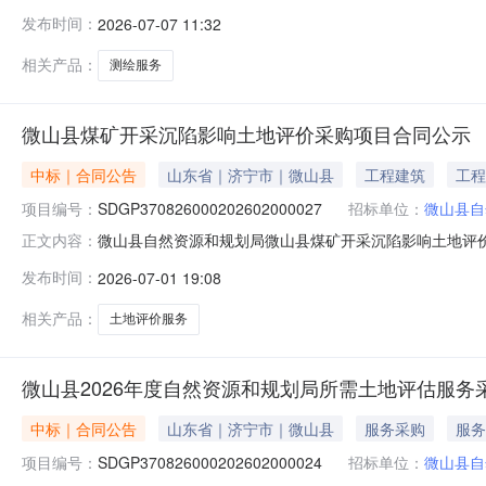
供应商或者对招标文件作实质响应的供应商不足三家的；四
发布时间：
2026-07-07 11:32
服务收费标准及金额：代理服务费收费标准：中标供应商在签
相关产品：
测绘服务
微山县煤矿开采沉陷影响土地评价采购项目合同公示
中标｜合同公告
山东省｜济宁市｜微山县
工程建筑
工程
项目编号：
SDGP370826000202602000027
招标单位：
微山县自
微山县自然资源和规划局微山县煤矿开采沉陷影响土地评价采购项
正文内容：
土地评价采购项目三、采购项目编码：SDGP3708260
发布时间：
2026-07-01 19:08
划局地址：微山县东风路联系方式：13021595129供应
相关产品：
土地评价服务
微山县2026年度自然资源和规划局所需土地评估服务
中标｜合同公告
山东省｜济宁市｜微山县
服务采购
服务
项目编号：
SDGP370826000202602000024
招标单位：
微山县自