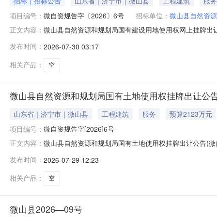
招标｜招标公告
山东省｜济宁市｜微山县
工程建筑
服务
项目编号：
微自资规告字〔2026〕6号
招标单位：
微山县自然资源
微山县自然资源和规划局国有建设用地使用权网上挂牌出让公
正文内容：
设用地使用权网上挂牌出让公告（微自资规告字〔2026
发布时间：
2026-07-30 03:17
公告如下：一、出让地块的基本情况和规划指标要求宗地名
(元/㎡)增价幅度(
相关产品：
空
微山县自然资源和规划局国有土地使用权挂牌出让公告(微自
山东省｜济宁市｜微山县
工程建筑
服务
预算2123万元
项目编号：
微自资规告字[2026]6号
微山县自然资源和规划局国有土地使用权挂牌出让公告(微自
正文内容：
资规告字[2026]6号)微自资规告字[2026]6号202
发布时间：
2026-07-29 12:23
如下：一、挂牌出让方式地块的基本情况和规划指标要求：
群
相关产品：
空
微山县2026—09号