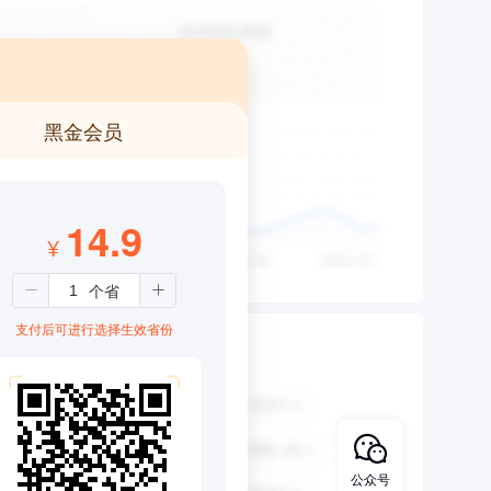
黑金会员
14.9
¥
支付后可进行选择生效省份
公众号