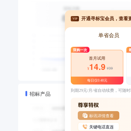
开通寻标宝会员，查看
VIP
单省会员
限购一次
首月试用
14.9
¥39
¥
每日仅0.48元
到期29元/月/省自动续费，可随
招标产品
标讯详情查看
关键电话直连