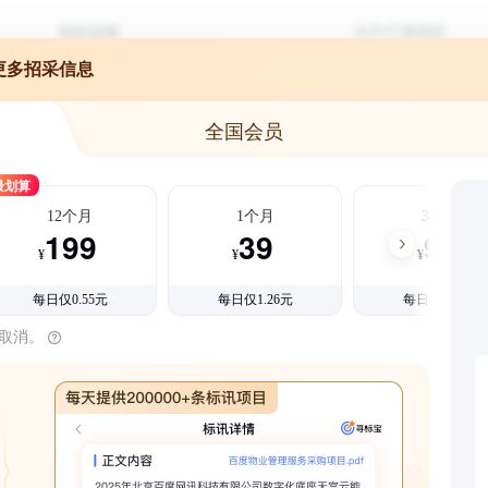
更多招采信息
全国会员
最划算
12个月
1个月
3个月
199
39
99
¥
¥
¥
每日仅0.55元
每日仅1.26元
每日仅1.08元
时取消。