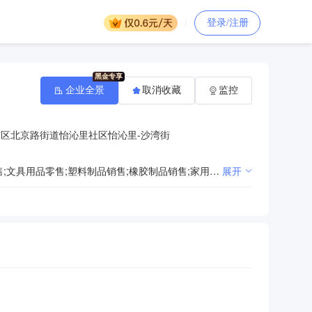
登录/注册
企业全景
取消收藏
监控
区北京路街道怡沁里社区怡沁里-沙湾街
一般项目：消防器材销售;安防设备销售;五金产品零售;建筑材料销售;机械电气设备销售;劳动保护用品销售;文具用品零售;塑料制品销售;橡胶制品销售;家用电器销售;体育用品及器材零售;化工产品销售（不含许可类化工产品）;家具销售;电子产品销售;金属制品销售;建筑工程机械与设备租赁;普通机械设备安装服务;通用设备修理。（除依法须经批准的项目外，凭营业执照依法自主开展经营活动）
展开