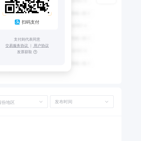
扫码支付
支付则代表同意
交易服务协议
｜
用户协议
发票获取
省份地区