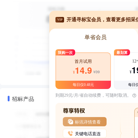
开通寻标宝会员，查看更多招采
VIP
单省会员
限购一次
最划算
1
首月试用
1
14.9
¥39
¥
¥
每日仅0.48元
每日仅
到期29元/月/省自动续费，可随时取消。
招标产品
标讯详情查看
关键电话直连