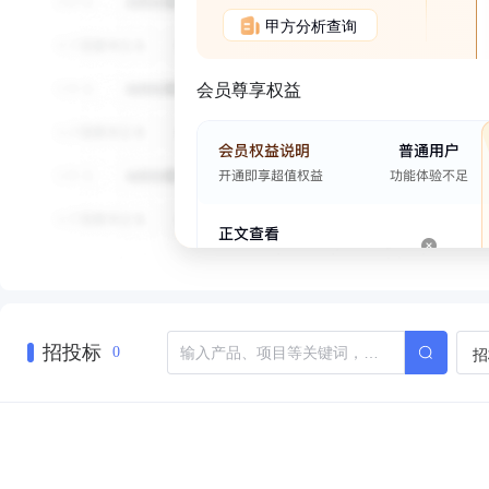
甲方分析查询
会员尊享权益
招投标
招
0