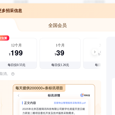
更多招采信息
全国会员
最划算
12个月
1个月
3个月
199
39
99
¥
¥
¥
每日仅0.55元
每日仅1.26元
每日仅1.08元
时取消。