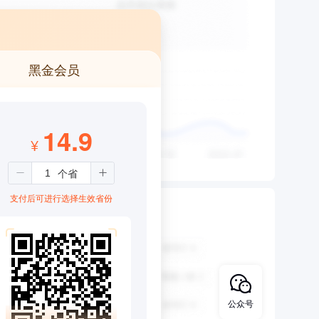
黑金会员
14.9
¥
支付后可进行选择生效省份
公众号