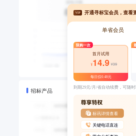
开通寻标宝会员，查看
VIP
单省会员
限购一次
首月试用
14.9
¥39
¥
每日仅0.48元
到期29元/月/省自动续费，可随
招标产品
标讯详情查看
关键电话直连