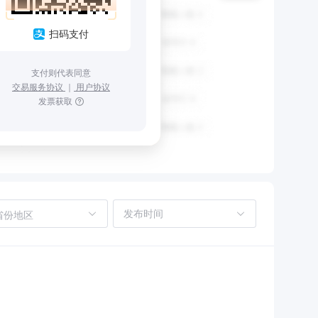
扫码支付
支付则代表同意
交易服务协议
｜
用户协议
发票获取
省份地区