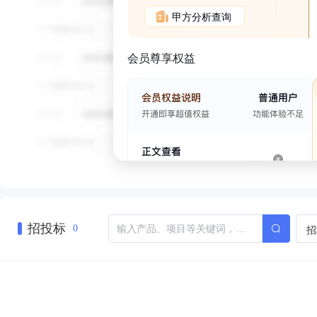
甲方分析查询
会员尊享权益
招投标
招
0