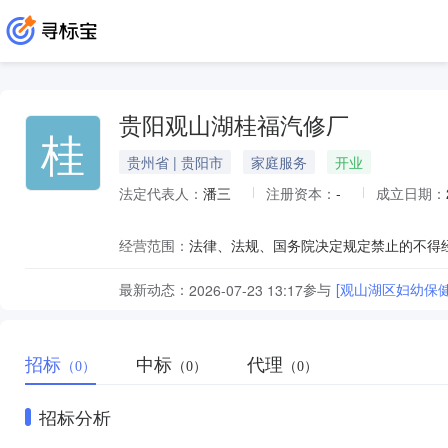
贵阳观山湖桂福汽修厂
桂
贵州省 | 贵阳市
家庭服务
开业
法定代表人：
潘三
注册资本：
-
成立日期：
经营范围：
最新动态：
参与
[观山湖区妇幼保
2026-07-23 13:17
招标
中标
代理
（0）
（0）
（0）
招标分析