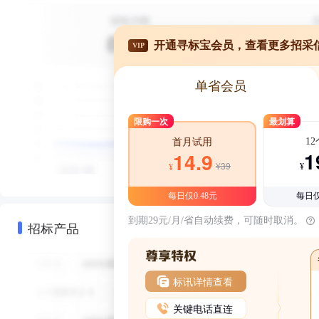
开通寻标宝会员，查看更多招采
VIP
单省会员
限购一次
最划算
1
首月试用
1
14.9
¥39
¥
¥
每日仅0.48元
每日仅
到期29元/月/省自动续费，可随时取消。
招标产品
标讯详情查看
关键电话直连