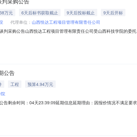
谈判采购公告
.38万元
6天后标书获取截止
9天后投标截止
9天后开标
院
代理单位：
山西悦达工程项目管理有限责任公司
谈判采购公告山西悦达工程项目管理有限责任公司受山西科技学院的委托
件的供应商参与。一、项目基本情况1.1项目名称：山西科技学院专项培训服务采
1.5服务标准：满足国家和相关行业规定的要求。1.6采购内容：本项目共分为2
期公告
件
工程
预算4.94万元
学院
告剩余时间：04天23:39:09延期信息延期理由：因报价情况不满足
XISTJJCG2026-042公告发布日期2026/08/0609:45公告截止时间202
联系手机中标后在我参与的项目中查看联系手机中标后在我参与的项目中