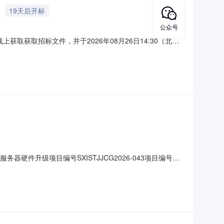
19天后开标
公众号
取获取招标文件，并于2026年08月26日14:30（北京
额（元）：500000最高限价（元）：500000采购需求：标
障学科专业建设，满足教学科研工作的需求，计划
硬件升级项目编号SXISTJJCG2026-043项目编号
/1110:57采购单位山西科技学院联系人中标后在我参与的项目中查看联系
本地化服