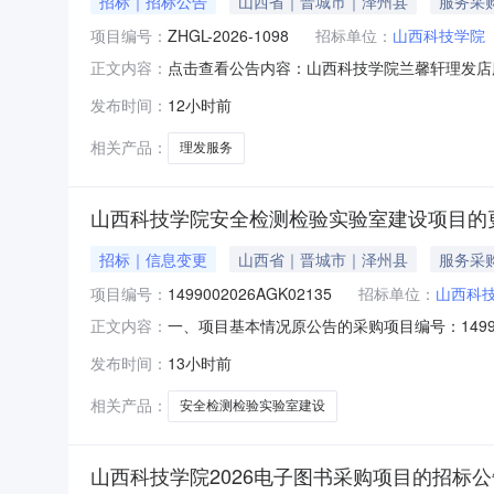
招标｜招标公告
山西省｜晋城市｜泽州县
服务采
项目编号：
ZHGL-2026-1098
招标单位：
山西科技学院
点击查看公告内容：山西科技学院兰馨轩理发店服
正文内容：
发布时间：
12小时前
相关产品：
理发服务
山西科技学院安全检测检验实验室建设项目的
招标｜信息变更
山西省｜晋城市｜泽州县
服务采
项目编号：
1499002026AGK02135
招标单位：
山西科
一、项目基本情况原公告的采购项目编号：14990
正文内容：
采购公告,采购文件更正内容：序号更正项更正前内
发布时间：
13小时前
金村镇陵沁线666号联系方式：0356-209
相关产品：
安全检测检验实验室建设
山西科技学院2026电子图书采购项目的招标公