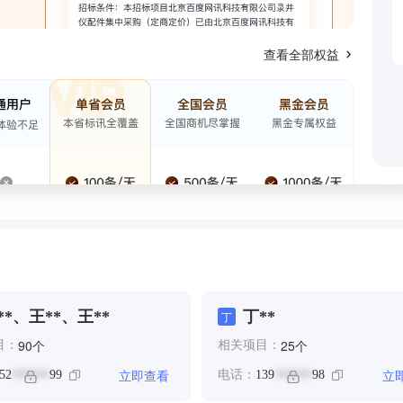
查看全部权益
**、王**、王**
丁**
丁
个
个
90
25
目：
相关项目：
立即查看
立
52
99
电话：
139
98
******
******