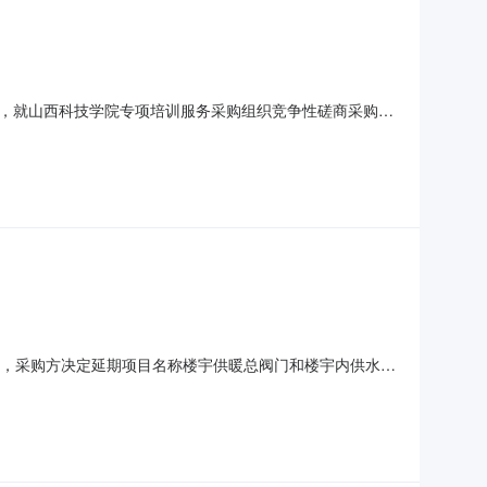
，就山西科技学院专项培训服务采购组织竞争性磋商采购活
购1.2项目编号：YDFW260805065-C1.3预算
包：包1：采购预算：263800元最高限价：263800元服
要求，采购方决定延期项目名称楼宇供暖总阀门和楼宇内供水阀
6/08/1109:45公告截止时间2026/08/1109:45采购单位山
查看采购预算￥4