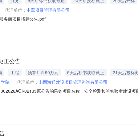
购
服务
5天后标书获取截止
20天后投标截止
20天后开标
代理单位：
中翚项目管理有限公司
务商项目招标公告.pdf
更正公告
购
工程
预算115.90万元
5天后标书获取截止
21天后投标
技学院
代理单位：
山西海通建设项目管理咨询有限公司
02026AGK02135原公告的采购项目名称：安全检测检验实验室建设项
容更正后内容1项目编号、联系方式项目编号：CGXM20261499000
91602.采购代理机构信息采购代理机构名称：山西海通建设项目管理咨询有
告