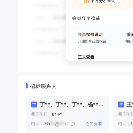
甲方分析查询
会员尊享权益
招标联系人
丁**、丁**、丁**、杨**、
王
丁
王
王**、王**、王**、贺*、
个
644
相关项目：
相关项
贾**、贾**、贾**、赵**、
马**、马**、马**
立即查看
电话：
035
74
电话：
1
*******