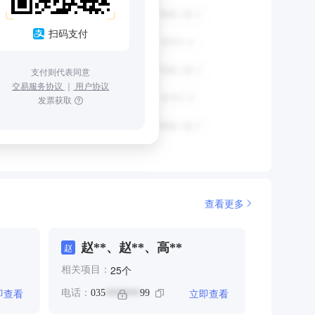
扫码支付
支付则代表同意
交易服务协议
｜
用户协议
发票获取
查看更多
赵**、赵**、高**
赵
个
25
相关项目：
即查看
立即查看
电话：
035
99
*******