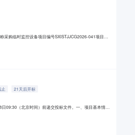
临时监控设备项目编号SXISTJJCG2026-041项目编
8/1019:00采购单位山西科技学院联系人中标后在我参与的项目中查看联
否本地
截止
21天后开标
日09:30（北京时间）前递交投标文件。一、项目基本情况
）：1159000采购需求：标项名称:安全检测检验实验室建设项
绳检测、阻燃输送带检测、阻燃电缆检测、矿用连接装置检测