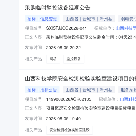
采购临时监控设备延期公告
招标｜信息变更
山西省｜晋城市｜泽州县
弱电安
项目编号：
SXISTJJCG2026-041
招标单位：
山西科技
采购临时监控设备延期公告剩余时间：04天23:4
正文内容：
号SXISTJJCG2026-041公告发布日期2026
发布时间：
2026-08-05 20:22
系手机中标后在我参与的项目中查看联系手机中标后
相关产品：
网桥
监控设备
山西科技学院安全检测检验实验室建设项目的
招标｜招标公告
山西省｜晋城市｜泽州县
服务采
项目编号：
1499002026AGK02135
招标单位：
山西科
项目概况安全检测检验实验室建设项目招标项目的
正文内容：
项目编号：1499002026AGK02135项
发布时间：
2026-08-05 19:40
目数量:预算金额（元）：1159000简要规
相关产品：
安全检测检验实验室建设