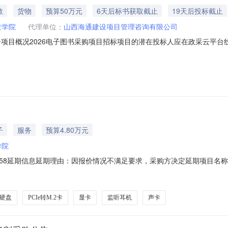
教
货物
预算50万元
6天后标书获取截止
19天后投标截止
技学院
代理单位：
山西海通建设项目管理咨询有限公司
项目概况2026电子图书采购项目招标项目的潜在投标人应在政采云平台线上获
1499002026AGK02147项目名称：2026电子图书采购项目预算金
金额（元）：500000简要规格描述或项目基本概况介绍、用途：为充分保
子
服务
预算4.80万元
学院
:58延期信息延期理由：因报价情况不满足要求，采购方决定延期项目名称服务器
08/0610:57公告截止时间2026/08/1110:57公告截止时间2026/08
我参与的项目中查看采购预算￥47,950.00币种RMB币种RMB是否
态硬盘
PCIe转M.2卡
显卡
监听耳机
声卡