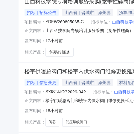
山西科技学院专项培训服务采购(竞争性磋商)
招标｜招标公告
山西省｜晋城市｜泽州县
预算26
项目编号：
YDFW260805065-C
招标单位：
山西科技学
山西科技学院专项培训服务采购（竞争性磋商）
正文内容：
动。本项目已具备采购条件，欢迎符合本项目资质条
发布时间：
17小时前
金额：383800元1.4服务地点：山西科技学院
相关产品：
专项培训服务
楼宇供暖总阀门和楼宇内供水阀门维修更换延
招标｜信息变更
山西省｜晋城市｜泽州县
材料配
项目编号：
SXISTJJCG2026-042
招标单位：
山西科技
楼宇供暖总阀门和楼宇内供水阀门维修更换延期公
正文内容：
门维修更换项目编号SXISTJJCG2026-042项目编号S
发布时间：
18小时前
西科技学院联系人中标后在我参与的项目中查看
相关产品：
阀芯
低压螺纹阀门