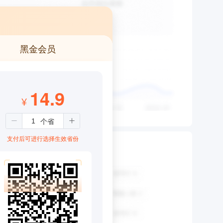
黑金会员
14.9
¥
支付后可进行选择生效省份