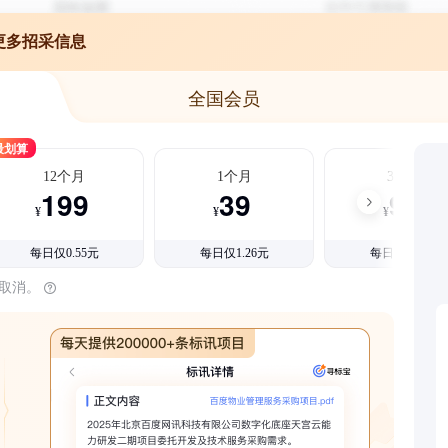
更多招采信息
全国会员
最划算
12个月
1个月
3个月
199
39
99
¥
¥
¥
每日仅0.55元
每日仅1.26元
每日仅1.08元
时取消。