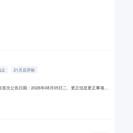
截止
21天后开标
目首次公告日期：2026年08月05日二、更正信息更正事项：
124591.采购人信息名称：山西科技学院地址：晋城市泽州县
限公司地址：山西省太原市平阳路119号鸿富综