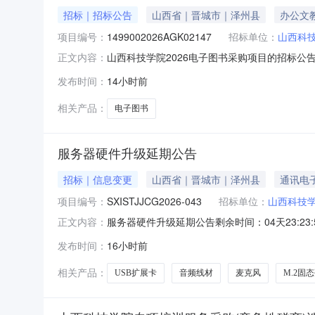
招标｜招标公告
山西省｜晋城市｜泽州县
办公文
项目编号：
1499002026AGK02147
招标单位：
山西科
山西科技学院2026电子图书采购项目的招标公告
正文内容：
时间）前递交投标文件。一、项目基本情况项目编号：
发布时间：
14小时前
项名称:2026年电子图书采购项目数量:预算
相关产品：
电子图书
服务器硬件升级延期公告
招标｜信息变更
山西省｜晋城市｜泽州县
通讯电
项目编号：
SXISTJJCG2026-043
招标单位：
山西科技
服务器硬件升级延期公告剩余时间：04天23:23
正文内容：
SXISTJJCG2026-043公告发布日期2026/
发布时间：
16小时前
手机中标后在我参与的项目中查看联系手机中标后在
相关产品：
USB扩展卡
音频线材
麦克风
M.2固