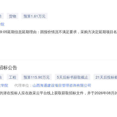
防
货物
预算1.61万元
学院
9:05延期信息延期理由：因报价情况不满足要求，采购方决定延期项目名称采购
/08/0519:00公告截止时间2026/08/1019:00公告截止时间2026/0
在我参与的项目中查看采购预算￥16,140.00币种RMB币种RMB是
招标公告
购
工程
预算115.90万元
5天后标书获取截止
21天后投标
技学院
代理单位：
山西海通建设项目管理咨询有限公司
潜在投标人应在政采云平台线上获取获取招标文件，并于2026年08月28
目名称：安全检测检验实验室建设项目预算金额（元）：1159000最高限价（元
格描述或项目基本概况介绍、用途：本次计划购设备具备煤矿重要用途钢丝