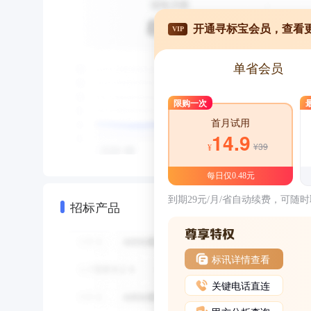
开通寻标宝会员，查看
VIP
单省会员
限购一次
首月试用
14.9
¥39
¥
每日仅0.48元
到期29元/月/省自动续费，可随
招标产品
标讯详情查看
关键电话直连