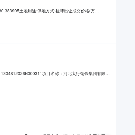
383905土地用途:供地方式:挂牌出让成交价格(万
约定开工时间:2027-06-27约定竣工时间:2030-06-26实
812026B000311项目名称：河北太行钢铁集团有限公
50行业分类：金属制品业土地级别：未评估地区成交价格(万
积率：下限：1上限：约定交地时间：约定开工时间：约定竣