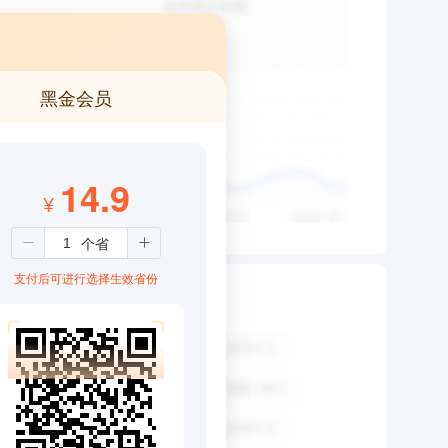
黑金会员
14.9
¥
支付后可进行选择生效省份