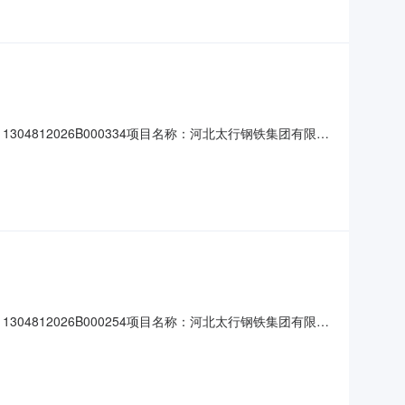
812026B000334项目名称：河北太行钢铁集团有限公
：50行业分类：金属制品业土地级别：未评估地区成交价格
公司约定容积率：下限：1上限：约定交地时间：约定开工时
812026B000254项目名称：河北太行钢铁集团有限公
：50行业分类：金属制品业土地级别：未评估地区成交价格
约定容积率：下限：1上限：约定交地时间：约定开工时间：约