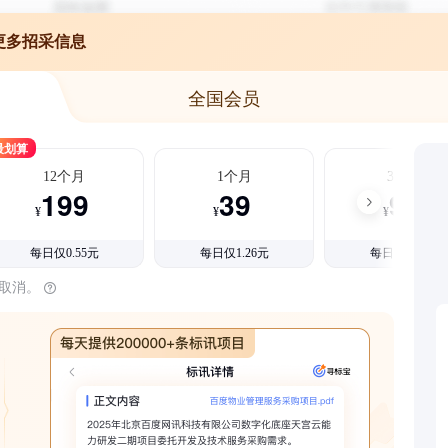
更多招采信息
全国会员
最划算
12个月
1个月
3个月
199
39
99
¥
¥
¥
每日仅0.55元
每日仅1.26元
每日仅1.08元
时取消。