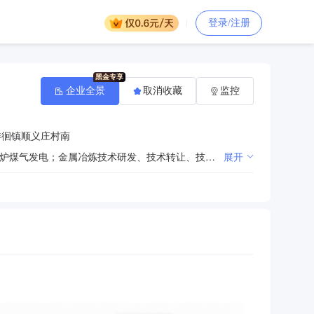
登录/注册
企业全景
取消收藏
监控
徘徊镇顺义庄村南
生铁冶炼 铸造生铁 水管及农机零配件；钢材、焦炭生产销售；水渣、建材、木材、金属制品销售。焦炉煤气发电；金属冶炼技术研发、技术转让、技术服务；铁路货物运输（不含危化品运输）；物流服务；热力供应服务；货物进出口业务。（依法须经批准的项目，经相关部门批准后方可开展经营活动）***
展开