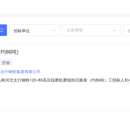
招标单位
约86吨)
货物
太行钢铁集团有限公司
项目名称河北太行钢铁120-80高压辊磨机磨辊拆旧换新（约86吨）三招标人刘小波四招
026-06-1000:00:00八投标结束时间2026-06-1209:00:0
期质保期为现场验收合格之日起12个月（税率：13%）十二报价有效期3