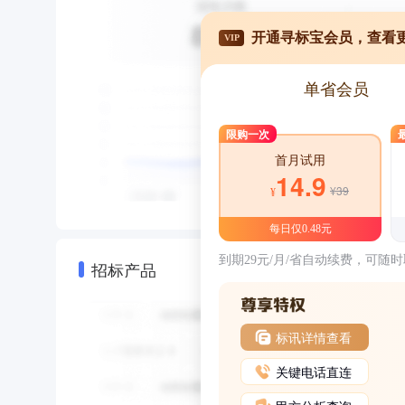
开通寻标宝会员，查看
VIP
单省会员
限购一次
首月试用
14.9
¥39
¥
每日仅0.48元
到期29元/月/省自动续费，可随
招标产品
标讯详情查看
关键电话直连