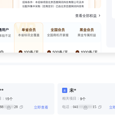
查看全部权益
**
未*
未
个
个
15
9
目：
相关项目：
立即查看
立
88
28
电话：
041
15
******
********