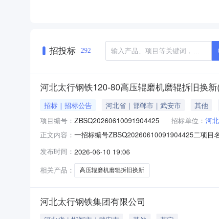
招投标
292
河北太行钢铁120-80高压辊磨机磨辊拆旧换新(
招标｜招标公告
河北省｜邯郸市｜武安市
其他
项目编号：
ZBSQ20260610091904425
招标单位：
河北
一招标编号ZBSQ20260610091904425二
正文内容：
2900:00:00六交货地点用户现场七投标开始时间2
发布时间：
2026-06-10 19:06
格后支付90%验收款，余10%质保金十一质保
相关产品：
高压辊磨机磨辊拆旧换新
河北太行钢铁集团有限公司