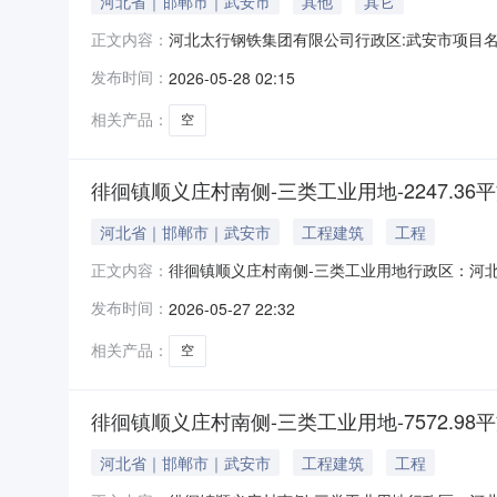
河北省｜邯郸市｜武安市
其他
其它
河北太行钢铁集团有限公司行政区:武安市项目名称:
正文内容：
元):11955土地使用年限:50备注:行业分类:金属制
发布时间：
2026-05-28 02:15
际开工时间:实际竣工时间:批准单位:武安市人民政府
相关产品：
空
徘徊镇顺义庄村南侧-三类工业用地-2247.36
河北省｜邯郸市｜武安市
工程建筑
工程
徘徊镇顺义庄村南侧-三类工业用地行政区：河北省
正文内容：
司项目位置：三类工业用地面积(㎡)：2247
发布时间：
2026-05-27 22:32
元)：90分期支付约定：支付期号0约定支付日
工时间：实际
相关产品：
空
徘徊镇顺义庄村南侧-三类工业用地-7572.98
河北省｜邯郸市｜武安市
工程建筑
工程