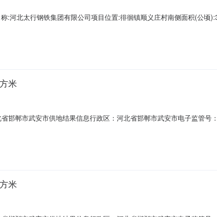
河北太行钢铁集团有限公司项目位置:徘徊镇顺义庄村南侧面积(公顷):30.
品业土地级别:未评估地区约定容积率:下限:1上限:约定交地时间:2026-06-27
合同签订日期:2026-05-28
平方米
邯郸市武安市供地结果信息行政区：河北省邯郸市武安市电子监管号：1304
.36土地来源：土地用途：三类工业用地供地方式：挂牌出让土地使用年限：
期约定支付金额90备注土地使用权人：河北太行钢铁集团有限公司约定容
平方米