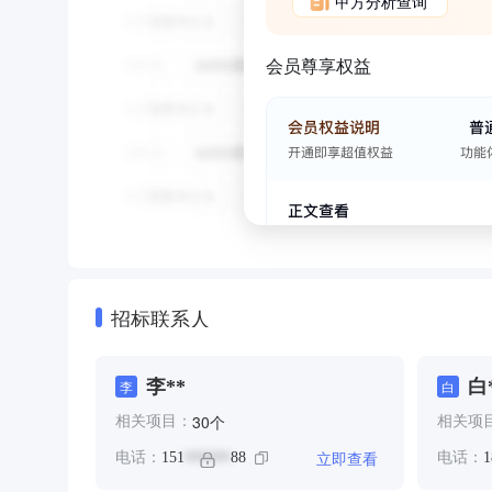
甲方分析查询
会员尊享权益
招标联系人
李**
白
李
白
个
30
相关项目：
相关项
立即查看
电话：
151
88
电话：
1
******