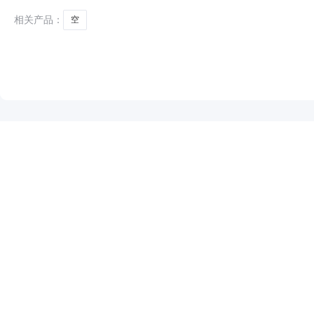
相关产品：
空
NEW
HOT
5折起
暂时没有搜索结果…