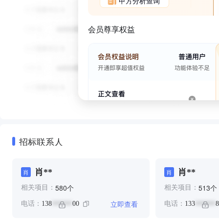
甲方分析查询
会员尊享权益
招标联系人
肖**
肖**
肖
肖
个
个
580
513
相关项目：
相关项目：
立即查看
电话：
138
00
电话：
133
8
******
******