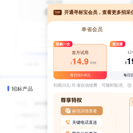
开通寻标宝会员，查看更多招采
VIP
单省会员
限购一次
最划算
1
首月试用
1
14.9
¥39
¥
¥
每日仅0.48元
每日仅
到期29元/月/省自动续费，可随时取消。
招标产品
标讯详情查看
关键电话直连