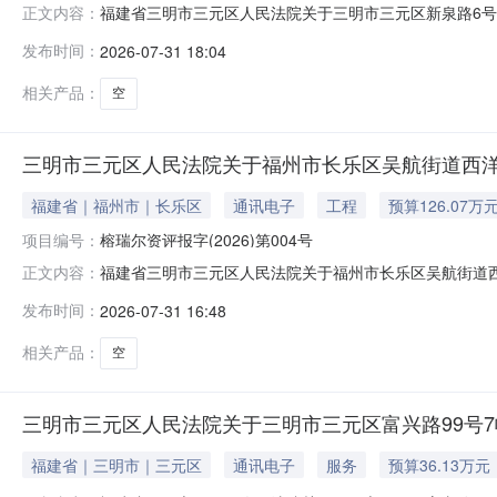
福建省三明市三元区人民法院关于三明市三元区新泉路6号15
正文内容：
年8月17日10时止（延时的除外）在福建省三明市三元
发布时间：
2026-07-31 18:04
15幢1205室房产，不动产证号：闽（2022）三明市不动产权
相关产品：
空
三明市三元区人民法院关于福州市长乐区吴航街道西洋北路
福建省｜福州市｜长乐区
通讯电子
工程
预算126.07万
项目编号：
榕瑞尔资评报字(2026)第004号
福建省三明市三元区人民法院关于福州市长乐区吴航街道西
正文内容：
于计划网拍时间2026年8月31日10时至2026年9
发布时间：
2026-07-31 16:48
下：一、拍卖标的：福州市长乐区吴航街道西洋北路199号蔚蓝
评估
相关产品：
空
三明市三元区人民法院关于三明市三元区富兴路99号7幢2
福建省｜三明市｜三元区
通讯电子
服务
预算36.13万元